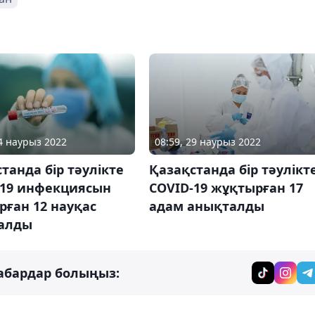
24 наурыз 2022
08:59, 29 наурыз 2022
танда бір тәулікте
Қазақстанда бір тәулікт
-19 инфекциясын
COVID-19 жұқтырған 17
ған 12 науқас
адам анықталды
алды
абардар болыңыз: