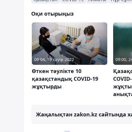
Оқи отырыңыз
09:04, 19 сәуір 2022
09:00, 
Өткен тәулікте 10
Қазақс
қазақстандық COVID-19
COVID
жұқтырды
жұқтыр
анықт
Жаңалықтан zakon.kz сайтында х