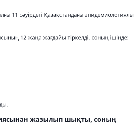
ылғы 11 сәуірдегі Қазақстандағы эпидемиологиялы
сының 12 жаңа жағдайы тіркелді, соның ішінде:
ды.
циясынан жазылып шықты, соның