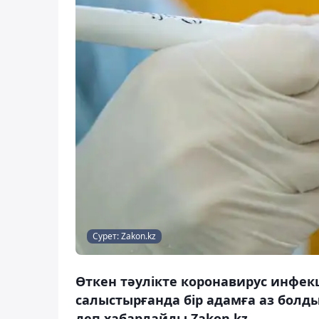
Сурет: Zakon.kz
Өткен тәулікте коронавирус инфе
салыстырғанда бір адамға аз болды
деп хабарлайды Zakon.kz.