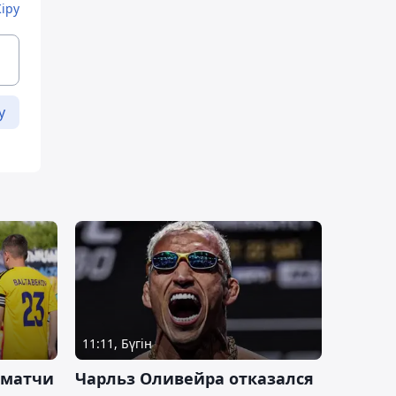
Кіру
у
11:11, Бүгін
 матчи
Чарльз Оливейра отказался