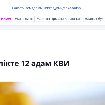
Саясат
Әлем
Қаржы
Оқиға
Құқық
Мақалалар
#Қазақмыс
#Салыстырмалы Қазақстан
#Халық бухг
лікте 12 адам КВИ