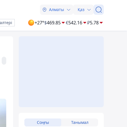
Алматы
Қаз
+27°
$
469.85
€
542.16
₽
5.78
алтері
Соңғы
Танымал