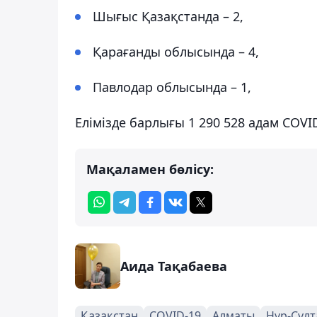
Шығыс Қазақстанда – 2,
Қарағанды ​​облысында – 4,
Павлодар облысында – 1,
Елімізде барлығы 1 290 528 адам COV
Мақаламен бөлісу:
Аида Тақабаева
Қазақстан
COVID-19
Алматы
Нұр-Сұлт