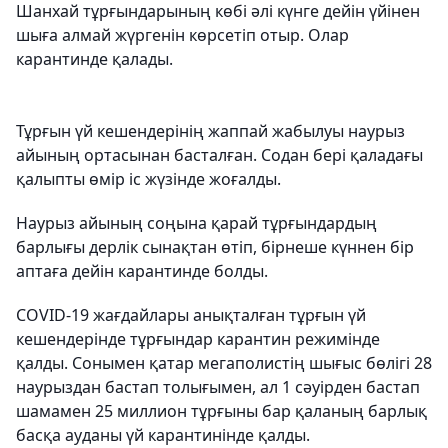
Шанхай тұрғындарының көбі әлі күнге дейін үйінен
шыға алмай жүргенін көрсетіп отыр. Олар
карантинде қалады.
Тұрғын үй кешендерінің жаппай жабылуы наурыз
айының ортасынан басталған. Содан бері қаладағы
қалыпты өмір іс жүзінде жоғалды.
Наурыз айының соңына қарай тұрғындардың
барлығы дерлік сынақтан өтіп, бірнеше күннен бір
аптаға дейін карантинде болды.
COVID-19 жағдайлары анықталған тұрғын үй
кешендерінде тұрғындар карантин режимінде
қалды. Сонымен қатар мегаполистің шығыс бөлігі 28
наурыздан бастап толығымен, ал 1 сәуірден бастап
шамамен 25 миллион тұрғыны бар қаланың барлық
басқа ауданы үй карантинінде қалды.