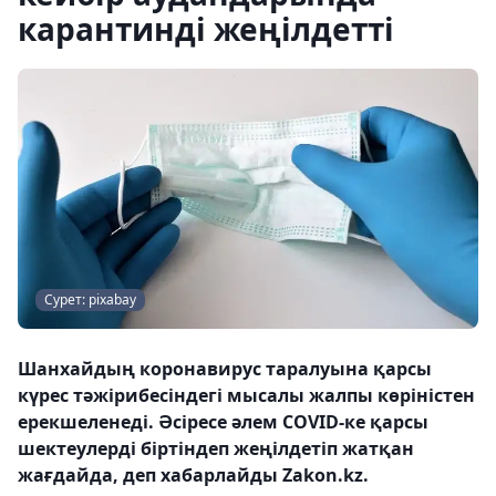
карантинді жеңілдетті
Сурет: pixabay
Шанхайдың коронавирус таралуына қарсы
күрес тәжірибесіндегі мысалы жалпы көріністен
ерекшеленеді. Әсіресе әлем COVID-ке қарсы
шектеулерді біртіндеп жеңілдетіп жатқан
жағдайда, деп хабарлайды Zakon.kz.