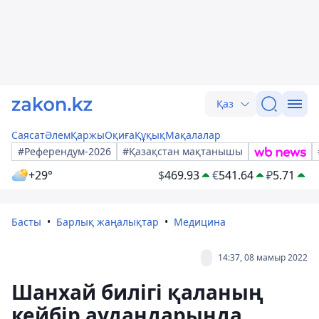
Қаз
Саясат
Әлем
Қаржы
Оқиға
Құқық
Мақалалар
#Референдум-2026
#Қазақстан мақтанышы
+29°
$
469.93
€
541.64
₽
5.71
Басты
Барлық жаңалықтар
Медицина
14:37, 08 мамыр 2022
Шанхай билігі қаланың
кейбір аудандарында