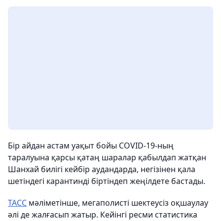
Бір айдан астам уақыт бойы COVID-19-ның
таралуына қарсы қатаң шаралар қабылдап жатқан
Шанхай билігі кейбір аудандарда, негізінен қала
шетіндегі карантинді біртіндеп жеңілдете бастады.
ТАСС
мәліметінше, мегаполисті шектеусіз оқшаулау
әлі де жалғасып жатыр. Кейінгі ресми статистика