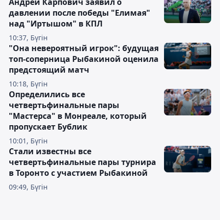
Андрей Карпович заявил о
давлении после победы "Елимая"
над "Иртышом" в КПЛ
10:37, Бүгін
"Она невероятный игрок": будущая
топ-соперница Рыбакиной оценила
предстоящий матч
10:18, Бүгін
Определились все
четвертьфинальные пары
"Мастерса" в Монреале, который
пропускает Бублик
10:01, Бүгін
Стали известны все
четвертьфинальные пары турнира
в Торонто с участием Рыбакиной
09:49, Бүгін