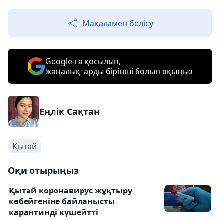
Мақаламен бөлісу
Google-ға қосылып,
жаңалықтарды бірінші болып оқыңыз
Еңлік Сақтан
Қытай
Оқи отырыңыз
Қытай коронавируc жұқтыру
көбейгеніне байланысты
карантинді күшейтті