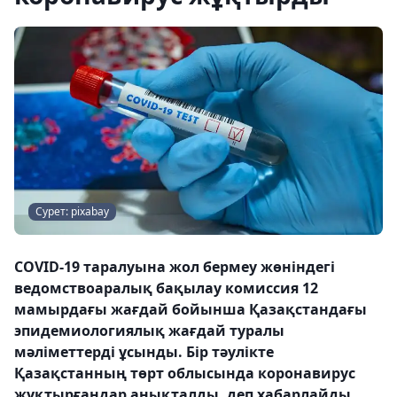
Сурет: pixabay
COVID-19 таралуына жол бермеу жөніндегі
ведомствоаралық бақылау комиссия 12
мамырдағы жағдай бойынша Қазақстандағы
эпидемиологиялық жағдай туралы
мәліметтерді ұсынды. Бір тәулікте
Қазақстанның төрт облысында коронавирус
жұқтырғандар анықталды, деп хабарлайды