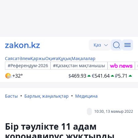
Қаз
Саясат
Әлем
Қаржы
Оқиға
Құқық
Мақалалар
#Референдум-2026
#Қазақстан мақтанышы
+32°
$
469.93
€
541.64
₽
5.71
Басты
Барлық жаңалықтар
Медицина
10:30, 13 мамыр 2022
Бір тәулікте 11 адам
коронавирус жұқтырды