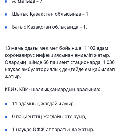
Алматыда – 7,
Шығыс Қазақстан облысында – 1,
Батыс Қазақстан облысында – 1.
13 мамырдағы мәлімет бойынша, 1 102 адам
коронавирус инфекциясынан емделіп жатыр.
Олардың ішінде 66 пациент стационарда, 1 036
науқас амбулаториялық деңгейде ем қабылдап
жатыр.
КВИ+, КВИ- шалдыққандардың арасында:
11 адамның жағдайы ауыр,
0 пациенттің жағдайы өте ауыр,
1 науқас ӨЖЖ аппаратында жатыр.