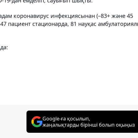
D-19-дан емделіп, сауығып шықты.
адам коронавирус инфекциясынан (–83+ және 45
 47 пациент стационарда, 81 науқас амбулатория
да:
Google-ға қосылып,
жаңалықтарды бірінші болып оқыңыз