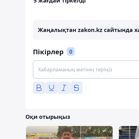
5 жағдай тіркелді
Жаңалықтан zakon.kz сайтында х
Пікірлер
0
Оқи отырыңыз