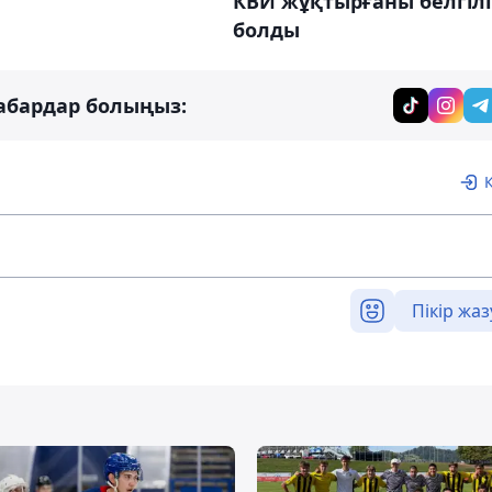
КВИ жұқтырғаны белгілі
болды
абардар болыңыз:
Пікір жаз