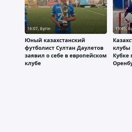
16:07, Бүгін
15:45, Б
Юный казахстанский
Казах
футболист Султан Даулетов
клубы 
заявил о себе в европейском
Кубке 
клубе
Оренбу