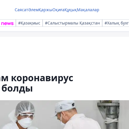
Саясат
Әлем
Қаржы
Оқиға
Құқық
Мақалалар
#Қазақмыс
#Салыстырмалы Қазақстан
#Халық бухг
дам коронавирус
 болды