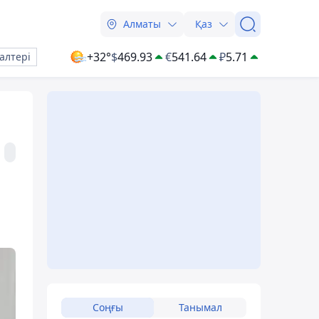
Алматы
Қаз
+32°
$
469.93
€
541.64
₽
5.71
алтері
Соңғы
Танымал