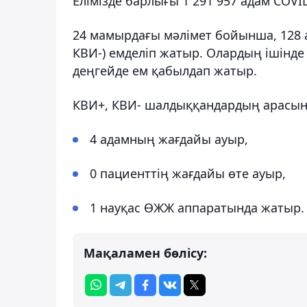
Елімізде барлығы 1 291 957 адам COVI
24 мамырдағы мәлімет бойынша, 128 
КВИ-) емделіп жатыр. Олардың ішінде
деңгейде ем қабылдап жатыр.
КВИ+, КВИ- шалдыққандардың арасын
4 адамның жағдайы ауыр,
0 пациенттің жағдайы өте ауыр,
1 науқас ӨЖЖ аппаратында жатыр.
Мақаламен бөлісу: