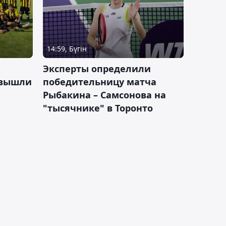
14:59, Бүгін
Эксперты определили
 вышли
победительницу матча
Рыбакина – Самсонова на
"тысячнике" в Торонто