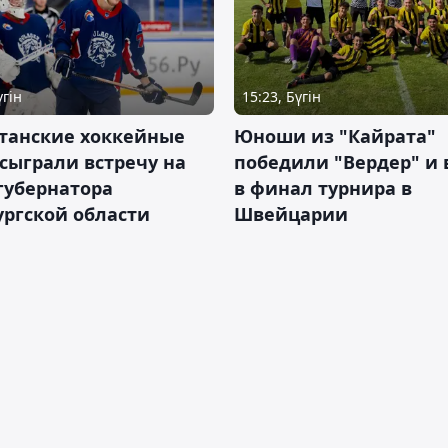
үгін
15:23, Бүгін
станские хоккейные
Юноши из "Кайрата"
сыграли встречу на
победили "Вердер" и
губернатора
в финал турнира в
ргской области
Швейцарии