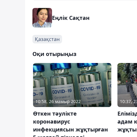
Еңлік Сақтан
Қазақстан
Оқи отырыңыз
10:58, 26 мамыр 2022
10:37, 
Өткен тәулікте
Еліміз
коронавирус
адам 
инфекциясын жұқтырған
жұқты