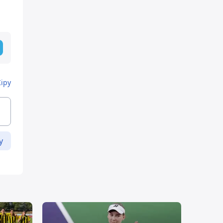
Кіру
у