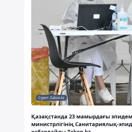
Сурет: Zakon.kz
Қазақстанда 23 мамырдағы эпидем
министрлігінің Санитариялық-эпи
хабарлайды Zakon.kz.