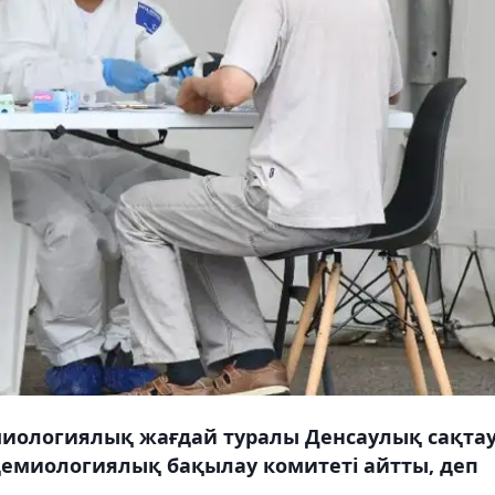
иологиялық жағдай туралы Денсаулық сақта
демиологиялық бақылау комитеті айтты, деп