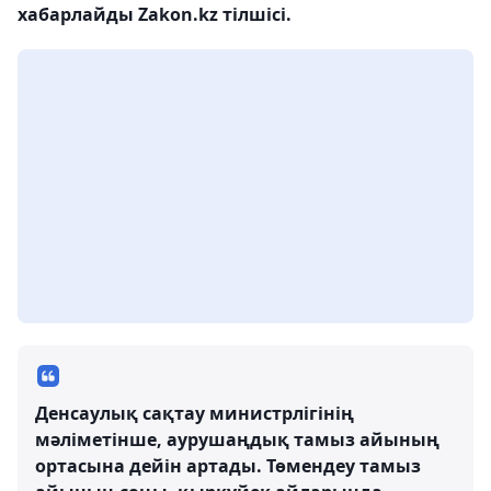
хабарлайды Zakon.kz тілшісі.
Денсаулық сақтау министрлігінің
мәліметінше, аурушаңдық тамыз айының
ортасына дейін артады. Төмендеу тамыз