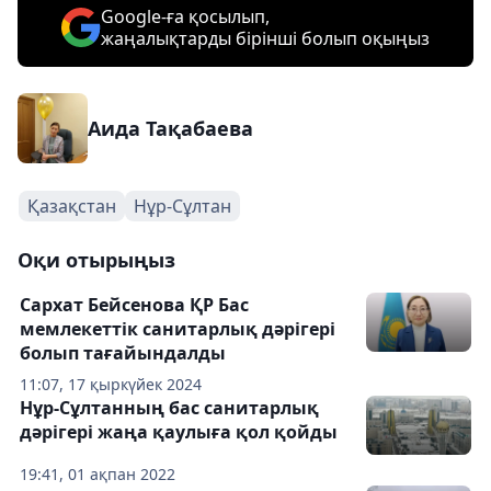
Google-ға қосылып,
жаңалықтарды бірінші болып оқыңыз
Аида Тақабаева
Қазақстан
Нұр-Сұлтан
Оқи отырыңыз
Сархат Бейсенова ҚР Бас
мемлекеттік санитарлық дәрігері
болып тағайындалды
11:07, 17 қыркүйек 2024
Нұр-Сұлтанның бас санитарлық
дәрігері жаңа қаулыға қол қойды
19:41, 01 ақпан 2022