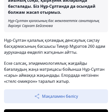
айының соңы, қыркүйек айларында
басталады. Біз Нұр-Сұлтанда да осындай
болжам жасап отырмыз.
Нұр-Сұлтан қаласының бас мемлекеттік санитарлық
дәрігері Сархат Бейсенова
Нұр-Сұлтан қалалық қоғамдық денсаулық сақтау
басқармасының басшысы Тимур Мұратов 260 адам
ауруханада емделіп жатқанын айтты.
Еске салсақ, эпидемиологиялық жағдайды
бағалаудың жаңа матрицасы бойынша Нұр-Сұлтан
«сары» аймаққа жақындады. Елордада негізінен
«стелс-омикрон» таралып жатыр.
Мақаламен бөлісу