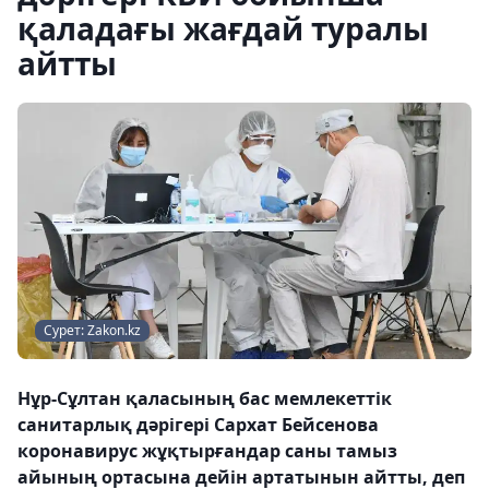
қаладағы жағдай туралы
айтты
Сурет: Zakon.kz
Нұр-Сұлтан қаласының бас мемлекеттік
санитарлық дәрігері Сархат Бейсенова
коронавирус жұқтырғандар саны тамыз
айының ортасына дейін артатынын айтты, деп