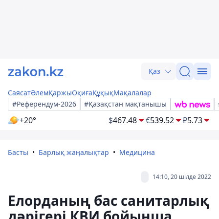
Қаз
Саясат
Әлем
Қаржы
Оқиға
Құқық
Мақалалар
#Референдум-2026
#Қазақстан мақтанышы
+20°
$
467.48
€
539.52
₽
5.73
Басты
Барлық жаңалықтар
Медицина
14:10, 20 шілде 2022
Елорданың бас санитарлық
дәрігері КВИ бойынша