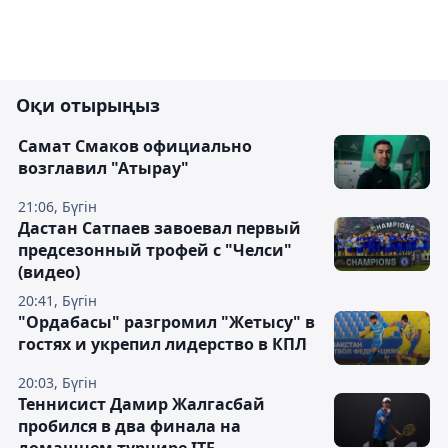
Оқи отырыңыз
Самат Смаков официально
возглавил "Атырау"
21:06, Бүгін
Дастан Сатпаев завоевал первый
предсезонный трофей с "Челси"
(видео)
20:41, Бүгін
"Ордабасы" разгромил "Жетысу" в
гостях и укрепил лидерство в КПЛ
20:03, Бүгін
Теннисист Дамир Жалгасбай
пробился в два финала на
домашнем турнире ITF