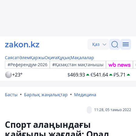
Қаз
Саясат
Әлем
Қаржы
Оқиға
Құқық
Мақалалар
#Референдум-2026
#Қазақстан мақтанышы
+23°
$
469.93
€
541.64
₽
5.71
Басты
Барлық жаңалықтар
Медицина
11:28, 05 тамыз 2022
Спорт алаңындағы
қайғылы жағдай: Орал