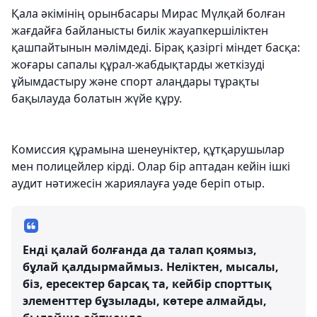
Қала әкімінің орынбасары Мирас Мүлқай болған
жағдайға байланысты билік жауапкершіліктен
қашпайтынын мәлімдеді. Бірақ қазіргі міндет басқа:
жоғары сапалы құрал-жабдықтарды жеткізуді
ұйымдастыру және спорт алаңдары тұрақты
бақылауда болатын жүйе құру.
Комиссия құрамына шенеуніктер, құтқарушылар
мен полицейлер кірді. Олар бір аптадан кейін ішкі
аудит нәтижесін жариялауға уәде беріп отыр.
Енді қалай болғанда да талап қоямыз,
бұлай қалдырмаймыз. Неліктен, мысалы,
біз, ересектер барсақ та, кейбір спорттық
элементтер бұзылады, көтере алмайды,