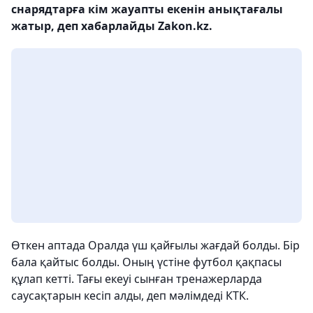
снарядтарға кім жауапты екенін анықтағалы
жатыр, деп хабарлайды Zakon.kz.
Өткен аптада Оралда үш қайғылы жағдай болды. Бір
бала қайтыс болды. Оның үстіне футбол қақпасы
құлап кетті. Тағы екеуі сынған тренажерларда
саусақтарын кесіп алды, деп мәлімдеді КТК.