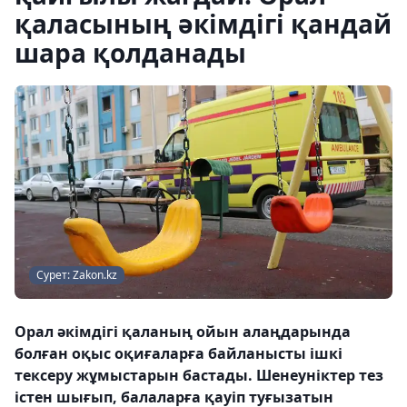
қаласының әкімдігі қандай
шара қолданады
Сурет: Zakon.kz
Орал әкімдігі қаланың ойын алаңдарында
болған оқыс оқиғаларға байланысты ішкі
тексеру жұмыстарын бастады. Шенеуніктер тез
істен шығып, балаларға қауіп туғызатын