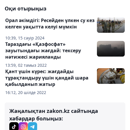
Оқи отырыңыз
Орал әкімдігі: Ресейден үлкен су кез
келген уақытта келуі мүмкін
10:39, 15 сәуір 2024
Тараздағы «Қазфосфат»
зауытындағы жағдай: тексеру
нәтижесі жарияланды
13:59, 02 тамыз 2022
Қант үшін күрес: жағдайды
тұрақтандыру үшін қандай шара
қабылданып жатыр
16:12, 20 шілде 2022
Жаңалықтан zakon.kz сайтында
хабардар болыңыз: