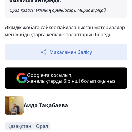
былайша айтқанда.
Орал қаласы әкімінің орынбасары Мирас Мүлқай
Әкімдік жобаға сәйкес пайдаланылған материалдар
мен жабдықтарға кепілдік талаптарын береді.
Мақаламен бөлісу
Google-ға қосылып,
жаңалықтарды бірінші болып оқыңыз
Аида Тақабаева
Қазақстан
Орал