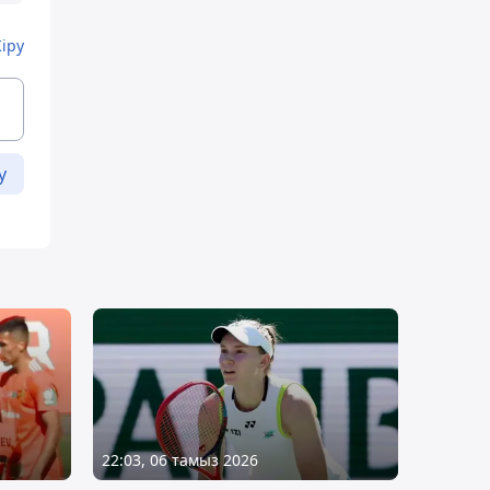
Кіру
у
22:03, 06 тамыз 2026