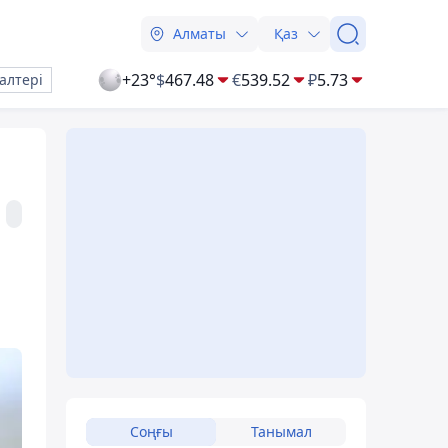
Алматы
Қаз
+23°
$
467.48
€
539.52
₽
5.73
алтері
Соңғы
Танымал