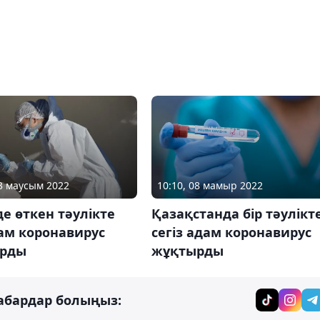
13 маусым 2022
10:10, 08 мамыр 2022
де өткен тәулікте
Қазақстанда бір тәулікт
ам коронавирус
сегіз адам коронавирус
рды
жұқтырды
абардар болыңыз: