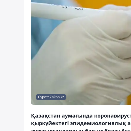
Сурет: Zakon.kz
Қазақстан аумағында коронавируст
қыркүйектегі эпидемиологиялық а
жұқтырғандардың басым бөлігі Ас