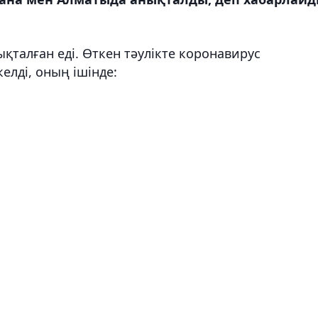
ықталған еді. Өткен тәулікте коронавирус
лді, оның ішінде: