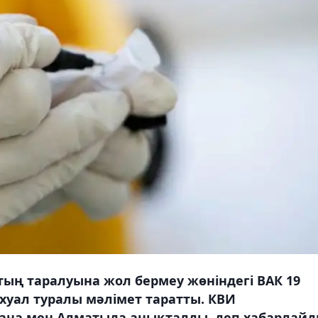
ың таралуына жол бермеу жөніндегі ВАК 19
хуал туралы мәлімет таратты. КВИ
тана мен Алматыда анықталды, деп хабарлай