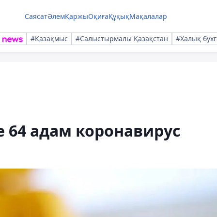
Саясат
Әлем
Қаржы
Оқиға
Құқық
Мақалалар
#Қазақмыс
#Салыстырмалы Қазақстан
#Халық бухг
те 64 адам коронавирус