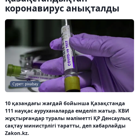
коронавирус анықталды
Сурет: pixabay
10 қазандағы жағдай бойынша Қазақстанда
111 науқас ауруханаларда емделіп жатыр. КВИ
жұқтырғандар туралы мәліметті ҚР Денсаулық
сақтау министрлігі таратты, деп хабарлайды
Zakon.kz.