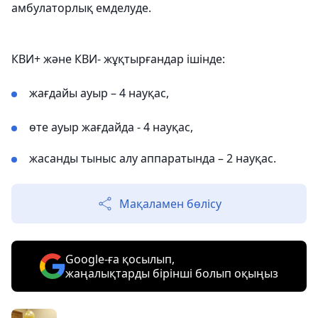
амбулаторлық емделуде.
КВИ+ және КВИ- жұқтырғандар ішінде:
жағдайы ауыр – 4 науқас,
өте ауыр жағдайда - 4 науқас,
жасанды тыныс алу аппаратында – 2 науқас.
Мақаламен бөлісу
Google-ға қосылып,
жаңалықтарды бірінші болып оқыңыз