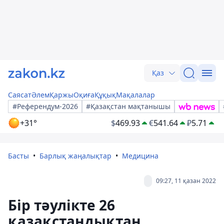
Қаз
Саясат
Әлем
Қаржы
Оқиға
Құқық
Мақалалар
#Референдум-2026
#Қазақстан мақтанышы
+31°
$
469.93
€
541.64
₽
5.71
Басты
Барлық жаңалықтар
Медицина
09:27, 11 қазан 2022
Бір тәулікте 26
қазақстандықтан