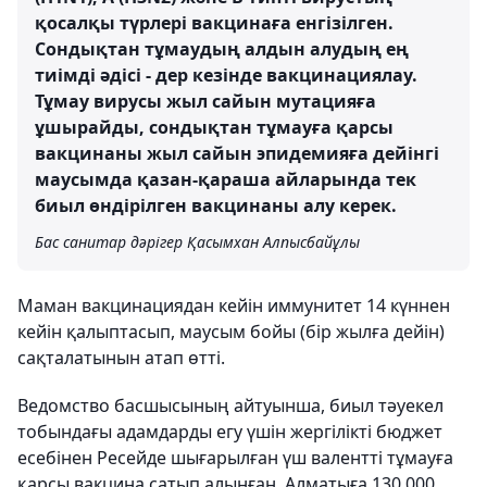
қосалқы түрлері вакцинаға енгізілген.
Сондықтан тұмаудың алдын алудың ең
тиімді әдісі - дер кезінде вакцинациялау.
Тұмау вирусы жыл сайын мутацияға
ұшырайды, сондықтан тұмауға қарсы
вакцинаны жыл сайын эпидемияға дейінгі
маусымда қазан-қараша айларында тек
биыл өндірілген вакцинаны алу керек.
Бас санитар дәрігер Қасымхан Алпысбайұлы
Маман вакцинациядан кейін иммунитет 14 күннен
кейін қалыптасып, маусым бойы (бір жылға дейін)
сақталатынын атап өтті.
Ведомство басшысының айтуынша, биыл тәуекел
тобындағы адамдарды егу үшін жергілікті бюджет
есебінен Ресейде шығарылған үш валентті тұмауға
қарсы вакцина сатып алынған. Алматыға 130 000