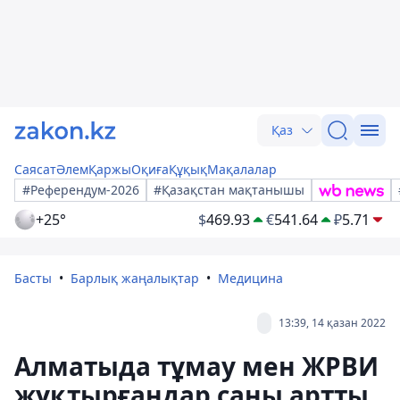
Қаз
Саясат
Әлем
Қаржы
Оқиға
Құқық
Мақалалар
#Референдум-2026
#Қазақстан мақтанышы
+25°
$
469.93
€
541.64
₽
5.71
Басты
Барлық жаңалықтар
Медицина
13:39, 14 қазан 2022
Алматыда тұмау мен ЖРВИ
жұқтырғандар саны артты