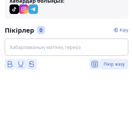
хабардар болыңыз:
Пікірлер
0
Кіру
Пікір жазу