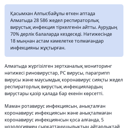
Қасымхан Алпысбайұлы өткен аптада
Алматыда 28 586 жедел респираторлық
вирустық инфекция тіркелгенін айтты. Аурудың
70% дерлік балаларда кездеседі. Нәтижесінде
18 мыңнан астам кәмелетке толмағандар
инфекцияны жұқтырған.
Алматыда жүргізілген зертханалық мониторинг
нәтижесі риновирустар, РС вирусы, парагрипп
вирусы және маусымдық коронавирус сияқты жедел
респираторлық вирустық инфекциялардың
вирустары қазір қалада бар екенін көрсетті.
Маман ротавирус инфекциясын, анықталған
коронавирус инфекциясын және анықталмаған
коронавирус инфекциянсын қоса алғанда, 5
нозологиямен сырқаттанушылықтың айтарлықтай