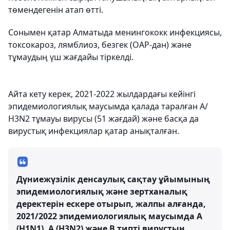
төмендегенін атап өтті.
Сонымен қатар Алматыда менингококк инфекциясы,
токсокароз, лямблиоз, безгек (ОАР-дан) және
тұмаудың үш жағдайы тіркелді.
Айта кету керек, 2021-2022 жылдардағы кейінгі
эпидемиологиялық маусымда қалада таралған А/
Н3N2 тұмауы вирусы (51 жағдай) және басқа да
вирустық инфекциялар қатар анықталған.
Дүниежүзілік денсаулық сақтау ұйымының
эпидемиологиялық және зертханалық
деректерін ескере отырып, жалпы алғанда,
2021/2022 эпидемиологиялық маусымда А
(H1N1), A (H3N2) және В типті вирустың