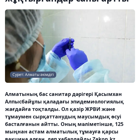
Сурет: Алматы әкімдігі
Алматының бас санитар дәрігері Қасымхан
Алпысбайұлы қаладағы эпидемиологиялық
жағдайға тоқталды. Ол қазір ЖРВИ және
тұмаумен сырқаттанудың маусымдық өсуі
басталғанын айтты. Оның мәліметінше, 125
мыңнан астам алматылық тұмауға қарсы
вакцина алған, деп хабарлайды Zakon.kz.