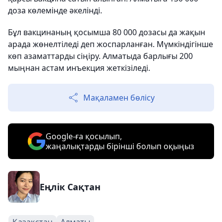
доза көлемінде әкелінді.
Бұл вакцинаның қосымша 80 000 дозасы да жақын
арада жөнелтіледі деп жоспарланған. Мүмкіндігінше
көп азаматтарды сіңіру. Алматыда барлығы 200
мыңнан астам инъекция жеткізіледі.
Мақаламен бөлісу
Google-ға қосылып,
жаңалықтарды бірінші болып оқыңыз
Еңлік Сақтан
Қазақстан
Алматы