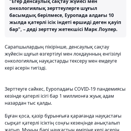
"Егер денсаулық сақтау жүйесі мен
онкологиялық зерттеулерге шұғыл
басымдық берілмесе, Еуропада алдағы 10
жылда қатерлі ісік індеті өршиді деген қауіп
бар", – деді зерттеу жетекшісі Марк Лоулер.
Сарапшылардың пікірінше, денсаулық сақтау
жүйесін шұғыл өзгертілуі мен локдаунның енгізілуі
онкологиялық науқастарды тексеру мен емдеуге
кері әсерін тигізді.
Зерттеуге сәйкес, Еуропадағы COVID-19 пандемиясы
кезінде қатерлі ісігі бар 1 миллионға жуық адам
назардан тыс қалды.
Бұған қоса, қазір бұрынғыға қарағанда науқастағы
сырқат қатерлі ісіктің соңғы кезеңінде анықталып
жатыр. Мұның бәрі науқастың өміріне кері әсерін