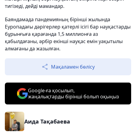
тигізеді, дейді мамандар.
Баяндамада пандемияның бірінші жылында
Еуропадағы дәрігерлер қатерлі ісігі бар науқастарды
бұрынғыға қарағанда 1,5 миллионға аз
қабылдағаны, әрбір екінші науқас емін уақытылы
алмағаны да жазылған.
Мақаламен бөлісу
Google-ға қосылып,
жаңалықтарды бірінші болып оқыңыз
Аида Тақабаева