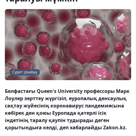
Сурет: pixabay
Белфастағы Queen's University профессоры Марк
Лоулер зерттеу жүргізіп, еуропалық денсаулық
сақтау жүйесінің коронавирус пандемиясына
көбірек ден қоюы Еуропада қатерлі ісік
індетінің таралу қаупін тудырады деген
қорытындыға келді, деп хабарлайды Zakon.kz.