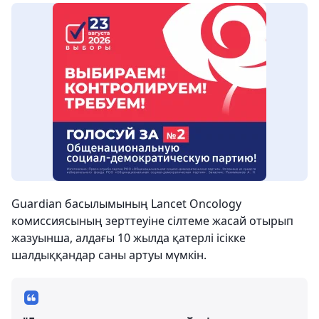
Guardian басылымының Lancet Oncology
комиссиясының зерттеуіне сілтеме жасай отырып
жазуынша, алдағы 10 жылда қатерлі ісікке
шалдыққандар саны артуы мүмкін.