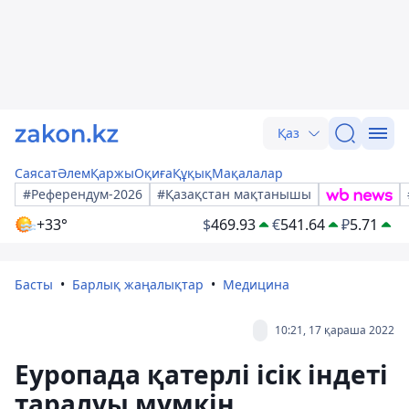
Қаз
Саясат
Әлем
Қаржы
Оқиға
Құқық
Мақалалар
#Референдум-2026
#Қазақстан мақтанышы
+33°
$
469.93
€
541.64
₽
5.71
Басты
Барлық жаңалықтар
Медицина
10:21, 17 қараша 2022
Еуропада қатерлі ісік індеті
таралуы мүмкін