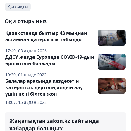
Қызықты
Оқи отырыңыз
Қазақстанда былтыр 43 мыңнан
астамнан қатерлі ісік табылды
17:40, 03 ақпан 2026
ДДСҰ жазда Еуропада COVID-19-дың
өршитінін болжады
19:30, 01 шілде 2022
Балалар арасында кездесетін
қатерлі ісік дертінің алдын алу
үшін нені білген жөн
13:07, 15 ақпан 2022
Жаңалықтан zakon.kz сайтында
хабардар болыңыз: