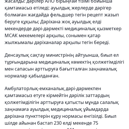
жасалды: дәрілер АЛО бірыңғай тізімі бойынша
қамтамасыз етіледі; ауылдық жерлерде дәрігер
болмаған жағдайда фельдшер тегін рецепт жазып
беруге құқылы; Дәріхана жоқ ауылдық елді
мекендерде дәрі-дәрмекті медициналық қызметкер
МСАК мекемелері арқылы, сонымен қатар
жылжымалы дәріханалар арқылы тегін береді.
Денсаулық сақтау министрінің айтуынша, биыл ел
тұрғындарына медициналық көмектің қолжетімділігі
мен сапасын арттыруға бағытталған заңнамалық
нормалар қабылданған.
Амбулаторлық-емханалық дәрі-дәрмекпен
қамтамасыз етуге кірмейтін дәрілік заттардың
қолжетімділігін арттыруға қатысты мұнда салалық
заңнамаға ауылдық медициналық ұйымдарда
дәріхана пункттерін құру нормасы енгізілді. Биыл
шілде айынан бастап 230 елді мекенде 75