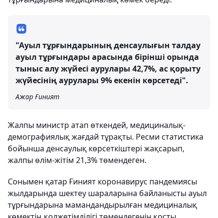
"Ауыл тұрғындарының денсаулығын талдау
ауыл тұрғындары арасында бірінші орында
тыныс алу жүйесі аурулары 42,7%, ас қорыту
жүйесінің аурулары 9% екенін көрсетеді".
Ажар Ғиният
Жалпы министр атап өткендей, медициналық-
демографиялық жағдай тұрақты. Ресми статистика
бойынша денсаулық көрсеткіштері жақсарып,
жалпы өлім-жітім 21,3% төмендеген.
Сонымен қатар Ғиният коронавирус пандемиясы
жылдарында шектеу шараларына байланысты ауыл
тұрғындарына мамандандырылған медициналық
көмектің қолжетімділігі төмендегенін қосты.