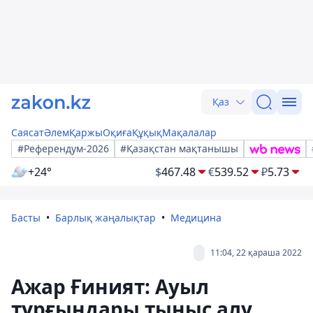
Қаз
Саясат
Әлем
Қаржы
Оқиға
Құқық
Мақалалар
#Референдум-2026
#Қазақстан мақтанышы
+24°
$
467.48
€
539.52
₽
5.73
Басты
Барлық жаңалықтар
Медицина
11:04, 22 қараша 2022
Ажар Ғиният: Ауыл
тұрғындары тыныс алу