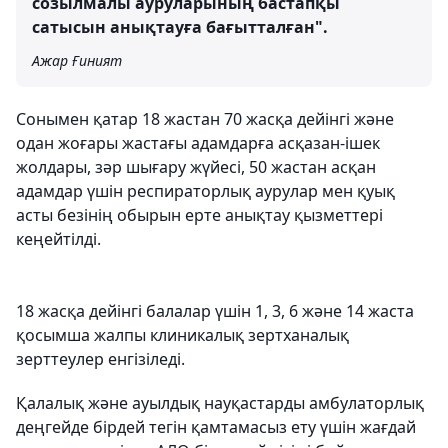
созылмалы ауруларының бастапқы
сатысын анықтауға бағытталған".
Ажар Ғиният
Сонымен қатар 18 жастан 70 жасқа дейінгі және
одан жоғары жастағы адамдарға асқазан-ішек
жолдары, зәр шығару жүйесі, 50 жастан асқан
адамдар үшін респираторлық аурулар мен қуық
асты безінің обырын ерте анықтау қызметтері
кеңейтілді.
18 жасқа дейінгі балалар үшін 1, 3, 6 және 14 жаста
қосымша жалпы клиникалық зертханалық
зерттеулер енгізіледі.
Қалалық және ауылдық науқастарды амбулаторлық
деңгейде бірдей тегін қамтамасыз ету үшін жағдай