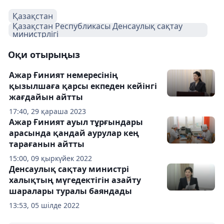
Қазақстан
Қазақстан Республикасы Денсаулық сақтау
министрлігі
Оқи отырыңыз
Ажар Ғиният немересінің
қызылшаға қарсы екпеден кейінгі
жағдайын айтты
17:40, 29 қараша 2023
Ажар Ғиният ауыл тұрғындары
арасында қандай аурулар кең
тарағанын айтты
15:00, 09 қыркүйек 2022
Денсаулық сақтау министрі
халықтың мүгедектігін азайту
шаралары туралы баяндады
13:53, 05 шілде 2022