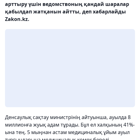
арттыру үшін ведомствоның қандай шаралар
қабылдап жатқанын айтты, деп хабарлайды
Zakon.kz.
Денсаулық сақтау министрінің айтуынша, ауылда 8
миллионға жуық адам тұрады. Бұл ел халқының 41%-
ына тең. 5 мыңнан астам медициналық ұйым ауыл
тұрғындарына медициналық көмек береді.