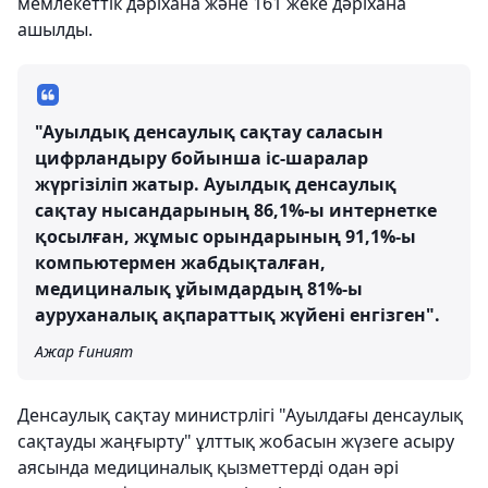
мемлекеттік дәріхана және 161 жеке дәріхана
ашылды.
"Ауылдық денсаулық сақтау саласын
цифрландыру бойынша іс-шаралар
жүргізіліп жатыр. Ауылдық денсаулық
сақтау нысандарының 86,1%-ы интернетке
қосылған, жұмыс орындарының 91,1%-ы
компьютермен жабдықталған,
медициналық ұйымдардың 81%-ы
ауруханалық ақпараттық жүйені енгізген".
Ажар Ғиният
Денсаулық сақтау министрлігі "Ауылдағы денсаулық
сақтауды жаңғырту" ұлттық жобасын жүзеге асыру
аясында медициналық қызметтерді одан әрі