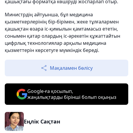
қашықтағы форматқа көшіруді жоспарлап отыр.
Министрдің айтуынша, бұл медицина
қызметкерлерінің бір-бірімен, жеке тұлғалармен
қашықтан өзара іс-қимылын қамтамасыз ететін,
сонымен қатар олардың іс-әрекетін құжаттайтын
цифрлық технологиялар арқылы медицина
қызметтерін көрсетуге мүмкіндік береді.
Мақаламен бөлісу
Google-ға қосылып,
жаңалықтарды бірінші болып оқыңыз
Еңлік Сақтан