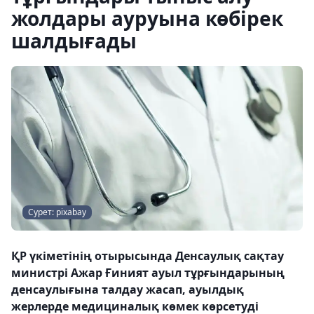
жолдары ауруына көбірек
шалдығады
Сурет: pixabay
ҚР үкіметінің отырысында Денсаулық сақтау
министрі Ажар Ғиният ауыл тұрғындарының
денсаулығына талдау жасап, ауылдық
жерлерде медициналық көмек көрсетуді