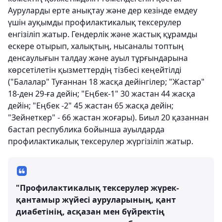
Ауруларды ерте анықтау және дер кезінде емдеу
үшін ауқымды профилактикалық тексерулер
енгізіліп жатыр. Гендерлік және жастық құрамды
ескере отырып, халықтың, нысаналы топтың
денсаулығын талдау және ауыл тұрғындарына
көрсетілетін қызметтердің тізбесі кеңейтілді
("Балалар" Туғаннан 18 жасқа дейінгілер; "Жастар"
18-ден 29-ға дейін; "Еңбек-1" 30 жастан 44 жасқа
дейін; "Еңбек -2" 45 жастан 65 жасқа дейін;
"Зейнеткер" - 66 жастан жоғары). Биыл 20 қазаннан
бастап республика бойынша ауылдарда
профилактикалық тексерулер жүргізіліп жатыр.
"Профилактикалық тексерулер жүрек-
қантамыр жүйесі ауруларының, қант
диабетінің, асқазан мен бүйректің