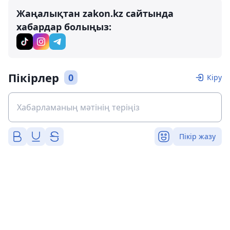
Жаңалықтан zakon.kz сайтында
хабардар болыңыз:
Пікірлер
0
Кіру
Пікір жазу