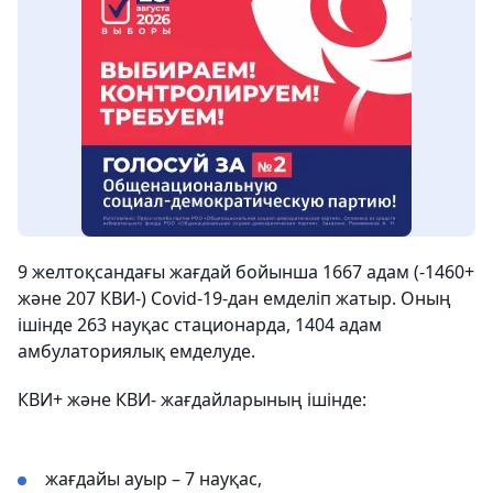
9 желтоқсандағы жағдай бойынша 1667 адам (-1460+
және 207 КВИ-) Covid-19-дан емделіп жатыр. Оның
ішінде 263 науқас стационарда, 1404 адам
амбулаториялық емделуде.
КВИ+ және КВИ- жағдайларының ішінде:
жағдайы ауыр – 7 науқас,