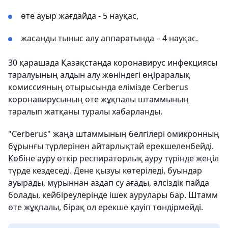
өте ауыр жағдайда - 5 науқас,
жасанды тыныс алу аппаратында – 4 науқас.
30 қарашада Қазақстанда коронавирус инфекциясы
таралуының алдын алу жөніндегі өңіраралық
комиссияның отырысында елімізде Cerberus
коронавирусының өте жұқпалы штаммының
таралып жатқаны туралы хабарланды.
"Cerberus" жаңа штаммының белгілері омикронның
бұрынғы түрлерінен айтарлықтай ерекшеленбейді.
Көбіне ауру өткір респираторлық ауру түрінде жеңіл
түрде кездеседі. Дене қызуы көтеріледі, буындар
ауырады, мұрыннан аздап су ағады, әлсіздік пайда
болады, кейбіреулерінде ішек аурулары бар. Штамм
өте жұқпалы, бірақ ол ерекше қауіп төндірмейді.