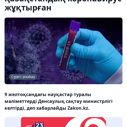
жұқтырған
Сурет: pixabay
9 желтоқсандағы науқастар туралы
мәліметтерді Денсаулық сақтау министрлігі
келтірді, деп хабарлайды Zakon.kz.