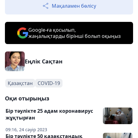
Мақаламен бөлісу
Google-ға қосылып,
жаңалықтарды бірінші болып оқыңыз
Еңлік Сақтан
Қазақстан
COVID-19
Оқи отырыңыз
Бір тәулікте 25 адам коронавирус
жұқтырған
09:16, 24 сәуір 2023
Бір тәулікте 50 қазақстандық