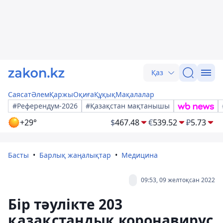
Қаз
Саясат
Әлем
Қаржы
Оқиға
Құқық
Мақалалар
#Референдум-2026
#Қазақстан мақтанышы
+29°
$
467.48
€
539.52
₽
5.73
Басты
Барлық жаңалықтар
Медицина
09:53, 09 желтоқсан 2022
Бір тәулікте 203
қазақстандық коронавирус