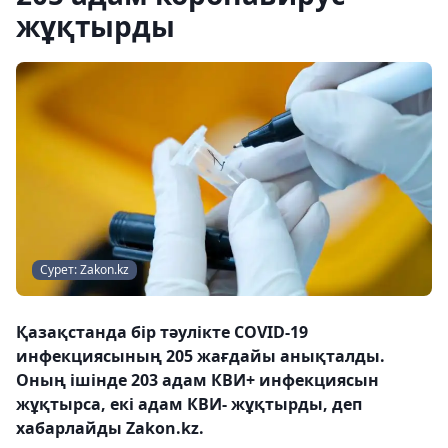
жұқтырды
Сурет: Zakon.kz
Қазақстанда бір тәулікте COVID-19
инфекциясының 205 жағдайы анықталды.
Оның ішінде 203 адам КВИ+ инфекциясын
жұқтырса, екі адам КВИ- жұқтырды, деп
хабарлайды Zakon.kz.