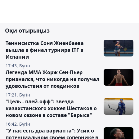
Оқи отырыңыз
Теннисистка Соня Жиенбаева
вышла в финал турнира ITF в
Испании
17:43, Бүгін
Легенда ММА Жорж Сен-Пьер
признался, что никогда не получал
удовольствия от поединков
17:21, Бүгін
"Цель - плей-офф": звезда
казахстанского хоккея Шестаков о
новом сезоне в составе "Барыса"
16:42, Бүгін
"У нас есть два варианта": Усик о
потенциальном своём сопернике в