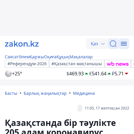
Қаз
Саясат
Әлем
Қаржы
Оқиға
Құқық
Мақалалар
#Референдум-2026
#Қазақстан мақтанышы
+25°
$
469.93
€
541.64
₽
5.71
Басты
Барлық жаңалықтар
Медицина
11:05, 17 желтоқсан 2022
Қазақстанда бір тәулікте
205 адам коронавирус