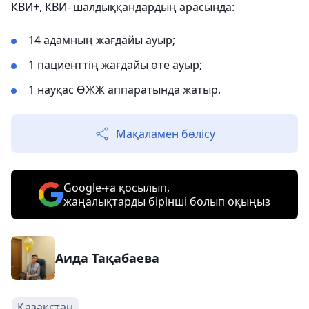
КВИ+, КВИ- шалдыққандардың арасында:
14 адамның жағдайы ауыр;
1 пациенттің жағдайы өте ауыр;
1 науқас ӨЖЖ аппаратында жатыр.
Мақаламен бөлісу
Google-ға қосылып,
жаңалықтарды бірінші болып оқыңыз
Аида Тақабаева
Қазақстан