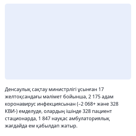
Денсаулық сақтау министрлігі ұсынған 17
желтоқсандағы мәлімет бойынша, 2 175 адам
коронавирус инфекциясынан (–2 068+ және 328
КВИ-) емделуде, олардың ішінде 328 пациент
стационарда, 1 847 науқас амбулаториялық
жағдайда ем қабылдап жатыр.