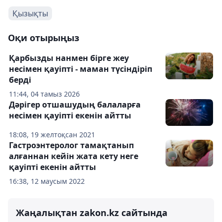
Қызықты
Оқи отырыңыз
Қарбызды нанмен бірге жеу
несімен қауіпті - маман түсіндіріп
берді
11:44, 04 тамыз 2026
Дәрігер отшашудың балаларға
несімен қауіпті екенін айтты
18:08, 19 желтоқсан 2021
Гастроэнтеролог тамақтанып
алғаннан кейін жата кету неге
қауіпті екенін айтты
16:38, 12 маусым 2022
Жаңалықтан zakon.kz сайтында