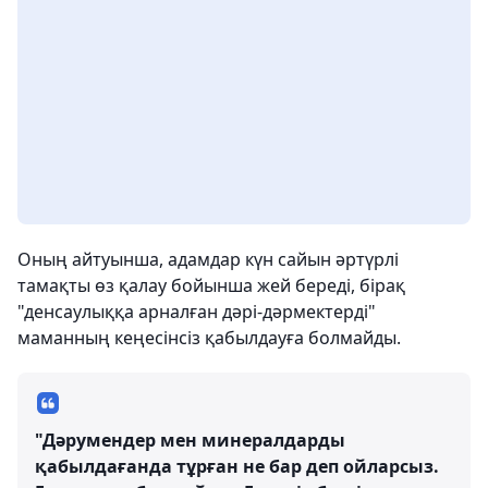
Оның айтуынша, адамдар күн сайын әртүрлі
тамақты өз қалау бойынша жей береді, бірақ
"денсаулыққа арналған дәрі-дәрмектерді"
маманның кеңесінсіз қабылдауға болмайды.
"Дәрумендер мен минералдарды
қабылдағанда тұрған не бар деп ойларсыз.