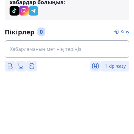
хабардар болыңыз:
Пікірлер
0
Кіру
Пікір жазу