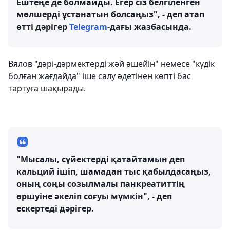
Ештеңе де болмайды. Егер сіз белгіленген
мөлшерді ұстанатын болсаңыз", - деп атап
өтті дәрігер
Telegram
-дағы жазбасында.
Вялов "дәрі-дәрмектерді жәй әшейін" немесе "күдік
болған жағдайда" іше салу әдетінен көпті бас
тартуға шақырады.
"Мысалы, сүйектерді қатайтамын деп
кальций ішіп, шамадан тыс қабылдасаңыз,
оның соңы созылмалы панкреатиттің
өршуіне әкеліп соғуы мүмкін", - деп
ескертеді дәрігер.