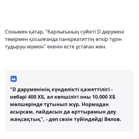
Сонымен қатар, "барлығының сүйікті D дәрумені
темірмен қосылғанда панкреатиттің өткір түрін
тудыруы мүмкін" екенін есте ұстаған жөн.
"D дәруменінің күнделікті қажеттілігі -
небәрі 400 ХБ, ал көпшілігі оны 10.000 ХБ
мөлшерінде тұтынып жүр. Нормадан
асырсам, пайдасын да арттырамын деу
жаңсақтық", - деп сөзін түйіндейді Вялов.