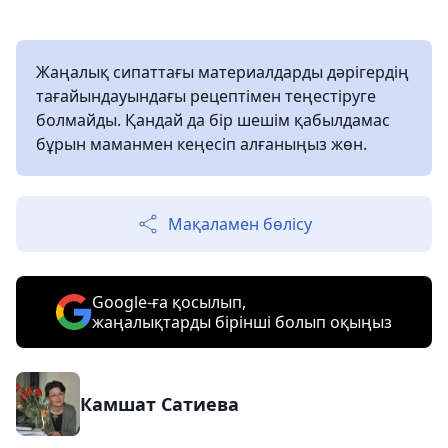
Жаңалық сипаттағы материалдарды дәрігердің
тағайындауындағы рецептімен теңестіруге
болмайды. Қандай да бір шешім қабылдамас
бұрын маманмен кеңесіп алғаныңыз жөн.
Мақаламен бөлісу
Google-ға қосылып,
жаңалықтарды бірінші болып оқыңыз
Камшат Сатиева