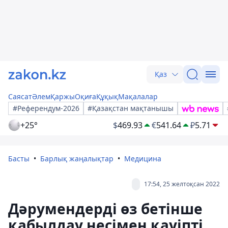
Қаз
Саясат
Әлем
Қаржы
Оқиға
Құқық
Мақалалар
#Референдум-2026
#Қазақстан мақтанышы
+25°
$
469.93
€
541.64
₽
5.71
Басты
Барлық жаңалықтар
Медицина
17:54, 25 желтоқсан 2022
Дәрумендерді өз бетінше
қабылдау несімен қауіпті