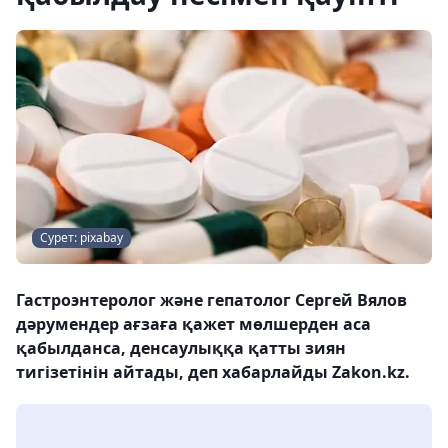
Сурет: pixabay
Гастроэнтеролог және гепатолог Сергей Вялов
дәрумендер ағзаға қажет мөлшерден аса
қабылданса, денсаулыққа қатты зиян
тигізетінін айтады, деп хабарлайды Zakon.kz.