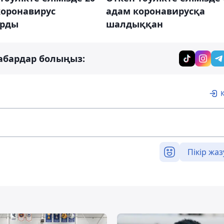
коронавирус
адам коронавирусқа
рды
шалдыққан
абардар болыңыз:
Пікір жаз