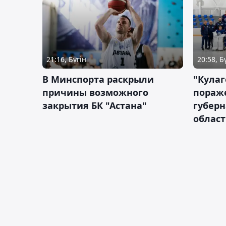
21:16, Бүгін
20:58, Б
В Минспорта раскрыли
"Кулаг
причины возможного
пораж
закрытия БК "Астана"
губерн
облас