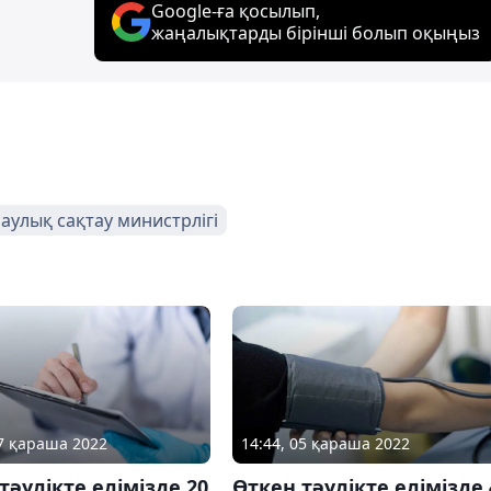
Google-ға қосылып,
жаңалықтарды бірінші болып оқыңыз
аулық сақтау министрлігі
07 қараша 2022
14:44, 05 қараша 2022
тәулікте елімізде 20
Өткен тәулікте елімізде 