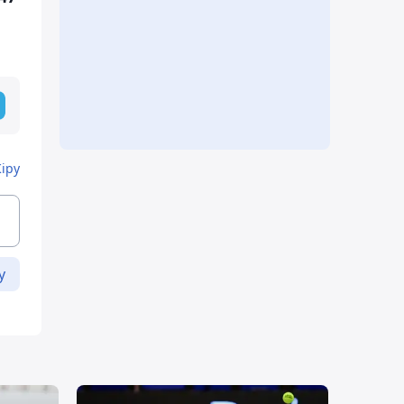
Кіру
у