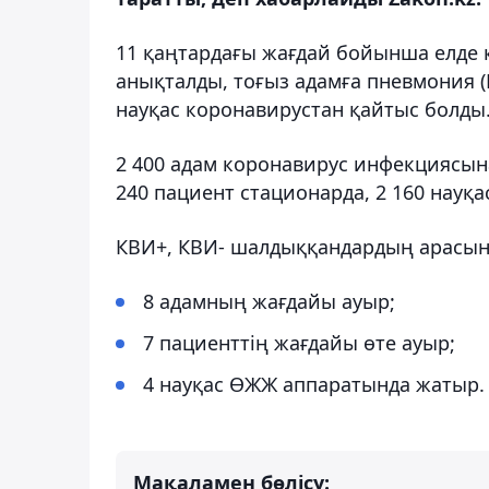
11 қаңтардағы жағдай бойынша елде 
анықталды, тоғыз адамға пневмония (
науқас коронавирустан қайтыс болды
2 400 адам коронавирус инфекциясына
240 пациент стационарда, 2 160 науқ
КВИ+, КВИ- шалдыққандардың арасын
8 адамның жағдайы ауыр;
7 пациенттің жағдайы өте ауыр;
4 науқас ӨЖЖ аппаратында жатыр.
Мақаламен бөлісу: