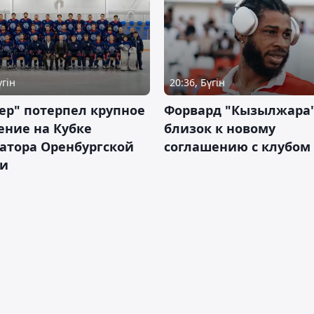
үгін
20:36, Бүгін
ер" потерпел крупное
Форвард "Кызылжара"
ение на Кубке
близок к новому
атора Оренбургской
соглашению с клубом
ти