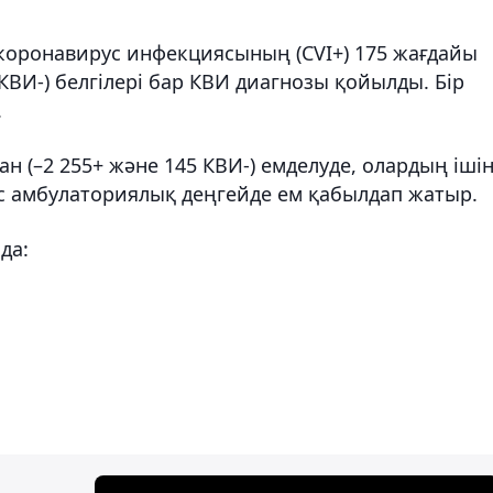
коронавирус инфекциясының (CVI+) 175 жағдайы
КВИ-) белгілері бар КВИ диагнозы қойылды. Бір
.
н (–2 255+ және 145 КВИ-) емделуде, олардың іші
ас амбулаториялық деңгейде ем қабылдап жатыр.
да: