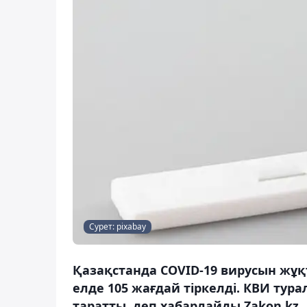
Сурет: pixabay
Қазақстанда COVID-19 вирусын жұқт
елде 105 жағдай тіркелді. КВИ тур
таратты, деп хабарлайды Zakon.kz.