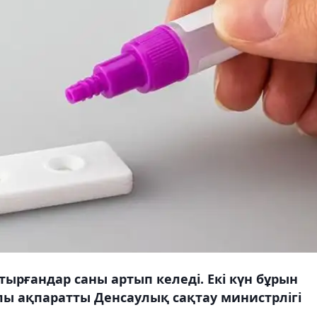
ырғандар саны артып келеді. Екі күн бұрын
алы ақпаратты Денсаулық сақтау министрлігі