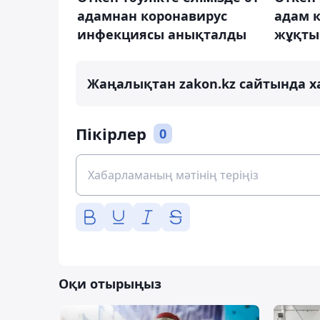
адамнан коронавирус
адам 
инфекциясы анықталды
жұқты
Жаңалықтан zakon.kz сайтында х
Пікірлер
0
Оқи отырыңыз