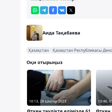
Аида Тақабаева
Қазақстан
Қазақстан Республикасы Денс
Оқи отырыңыз
10:13, 28 қаңтар 2023
10:46, 
Өткен тәулікте елімізде 61
Өткен 