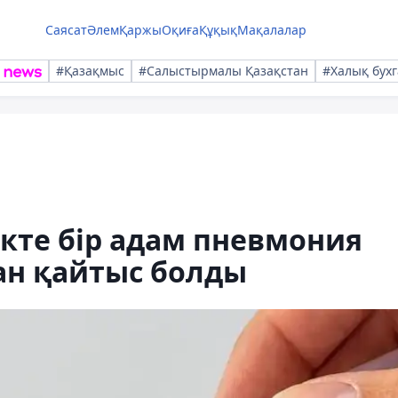
Саясат
Әлем
Қаржы
Оқиға
Құқық
Мақалалар
#Қазақмыс
#Салыстырмалы Қазақстан
#Халық бухг
ікте бір адам пневмония
дан қайтыс болды