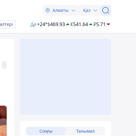
Алматы
Қаз
+24°
$
469.93
€
541.64
₽
5.71
алтері
Соңғы
Танымал