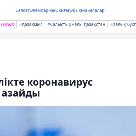
Саясат
Әлем
Қаржы
Оқиға
Құқық
Мақалалар
#Қазақмыс
#Салыстырмалы Қазақстан
#Халық бухг
лікте коронавирус
 азайды