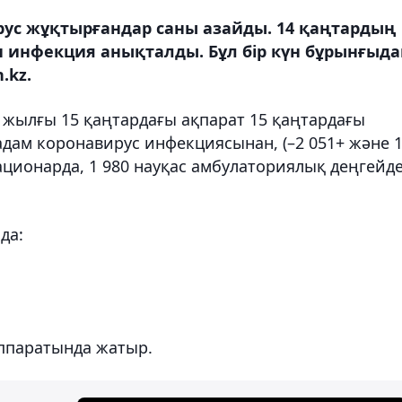
ирус жұқтырғандар саны азайды. 14 қаңтардың
инфекция анықталды. Бұл бір күн бұрынғыда
.kz.
3 жылғы 15 қаңтардағы ақпарат 15 қаңтардағы
адам коронавирус инфекциясынан, (–2 051+ және 
ационарда, 1 980 науқас амбулаториялық деңгейд
да:
аппаратында жатыр.