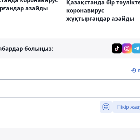
Қазақстанда бір тәулікт
рғандар азайды
коронавирус
жұқтырғандар азайды
абардар болыңыз:
Пікір жаз