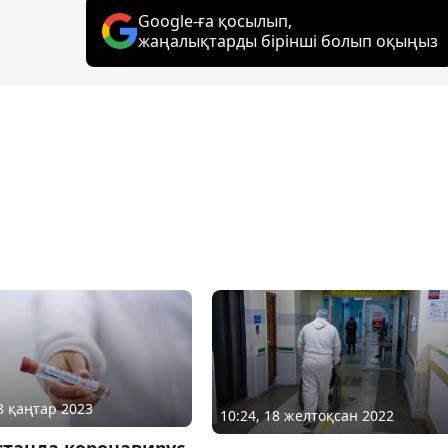
Google-ға қосылып,
жаңалықтарды бірінші болып оқыңыз
08 қаңтар 2023
10:24, 18 желтоқсан 2022
станда коронавирус