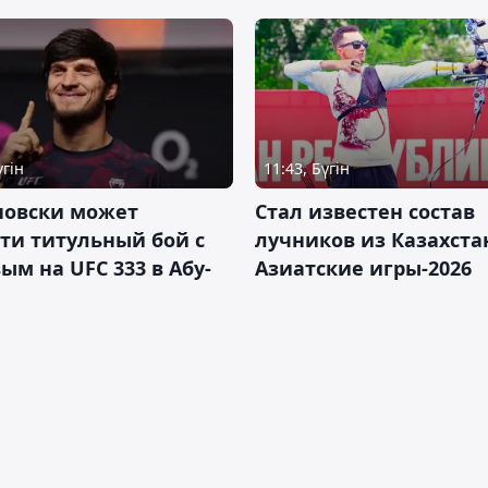
үгін
11:43, Бүгін
новски может
Стал известен состав
ти титульный бой с
лучников из Казахста
ым на UFC 333 в Абу-
Азиатские игры-2026