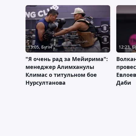
13:05, Бүгін
12:23, Б
"Я очень рад за Мейирима":
Волка
менеджер Алимханулы
провес
Климас о титульном бое
Евлоев
Нурсултанова
Даби