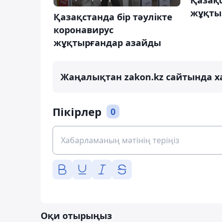
жұқты
Қазақстанда бір тәулікте
коронавирус
жұқтырғандар азайды
Жаңалықтан zakon.kz сайтында х
Пікірлер
0
Оқи отырыңыз