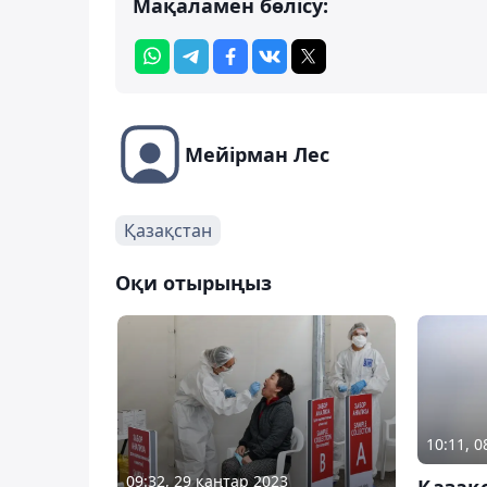
Мақаламен бөлісу:
Мейірман Лес
Қазақстан
Оқи отырыңыз
10:11, 
09:32, 29 қаңтар 2023
Қазақ