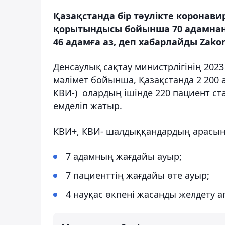
Қазақстанда бір тәулікте коронав
қорытындысы бойынша 70 адамнан 
46 адамға аз, деп хабарлайды Zakon
Денсаулық сақтау министрлігінің 202
мәлімет бойынша, Қазақстанда 2 200 
КВИ-) олардың ішінде 220 пациент ст
емделіп жатыр.
КВИ+, КВИ- шалдыққандардың арасын
7 адамның жағдайы ауыр;
7 пациенттің жағдайы өте ауыр;
4 науқас өкпені жасанды желдету 