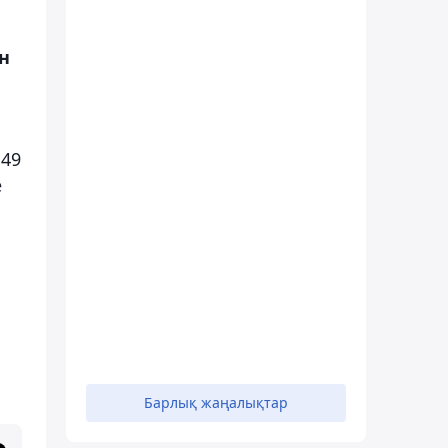
н
149
е
Барлық жаңалықтар