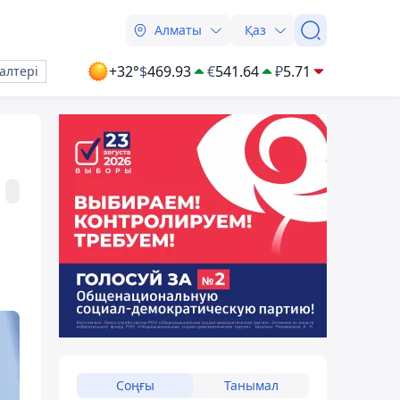
Алматы
Қаз
+32°
$
469.93
€
541.64
₽
5.71
алтері
Соңғы
Танымал