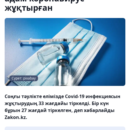
жұқтырған
Сурет: pixabay
Соңғы тәулікте елімізде Covid-19 инфекциясын
жұқтырудың 33 жағдайы тіркелді. Бір күн
бұрын 27 жағдай тіркелген, деп хабарлайды
Zakon.kz.