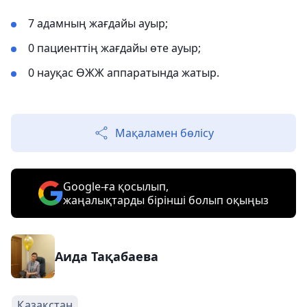
7 адамның жағдайы ауыр;
0 пациенттің жағдайы өте ауыр;
0 науқас ӨЖЖ аппаратында жатыр.
Мақаламен бөлісу
Google-ға қосылып,
жаңалықтарды бірінші болып оқыңыз
Аида Тақабаева
Қазақстан