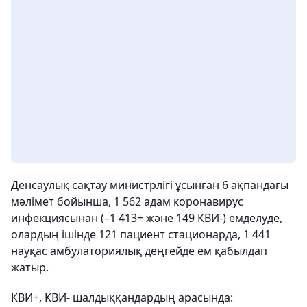
Денсаулық сақтау министрлігі ұсынған 6 ақпандағы
мәлімет бойынша, 1 562 адам коронавирус
инфекциясынан (–1 413+ және 149 КВИ-) емделуде,
олардың ішінде 121 пациент стационарда, 1 441
науқас амбулаториялық деңгейде ем қабылдап
жатыр.
КВИ+, КВИ- шалдыққандардың арасында: