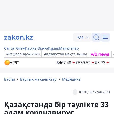
Қаз
Саясат
Әлем
Қаржы
Оқиға
Құқық
Мақалалар
#Референдум-2026
#Қазақстан мақтанышы
+29°
$
467.48
€
539.52
₽
5.73
Басты
Барлық жаңалықтар
Медицина
09:10, 06 ақпан 2023
Қазақстанда бір тәулікте 33
адам коронавирус