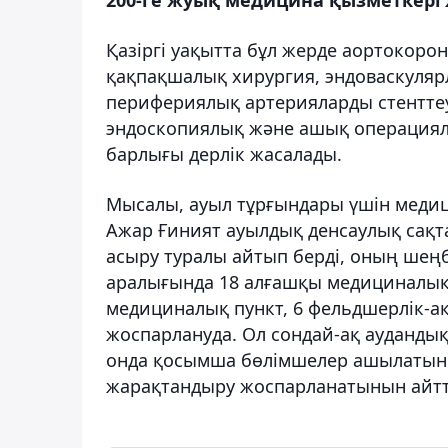
Қазіргі уақытта бұл жерде аортокор
қақпақшалық хирургия, эндоваскуляр
перифериялық артерияларды стенттеу)
эндоскопиялық және ашық операция
барлығы дерлік жасалады.
Мысалы, ауыл тұрғындары үшін медици
Ажар Ғиният ауылдық денсаулық сақта
асыру туралы айтып берді, оның шең
аралығында 18 алғашқы медициналық-
медициналық пункт, 6 фельдшерлік-аку
жоспарлануда. Ол сондай-ақ аудандық
онда қосымша бөлімшелер ашылатын
жарақтандыру жоспарланатынын айт