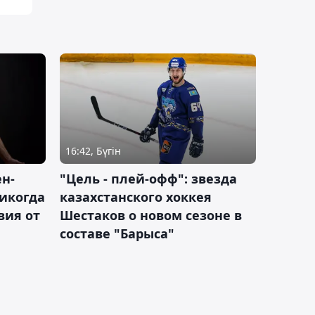
16:42, Бүгін
н-
"Цель - плей-офф": звезда
никогда
казахстанского хоккея
вия от
Шестаков о новом сезоне в
составе "Барыса"