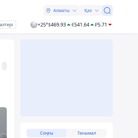
Алматы
Қаз
+25°
$
469.93
€
541.64
₽
5.71
алтері
Соңғы
Танымал