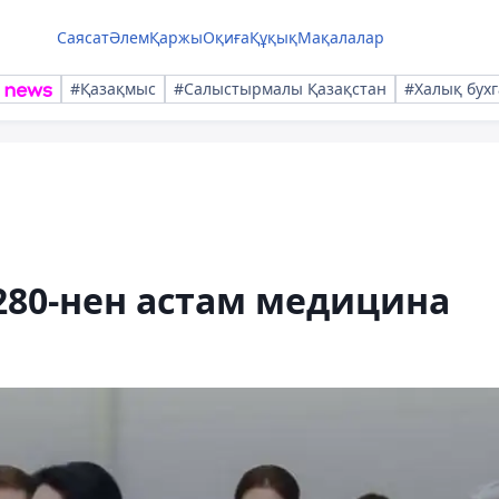
Саясат
Әлем
Қаржы
Оқиға
Құқық
Мақалалар
#Қазақмыс
#Салыстырмалы Қазақстан
#Халық бухг
280-нен астам медицина