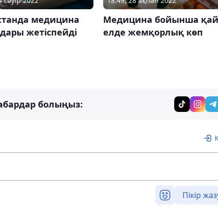
4 сәуір 2022
18:49, 28 ақпан 2022
станда медицина
Медицина бойынша қа
дары жетіспейді
елде жемқорлық көп
абардар болыңыз:
Пікір жаз