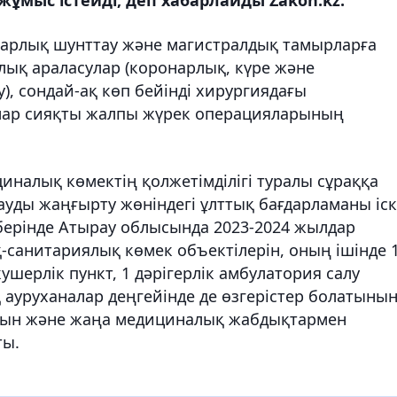
онарлық шунттау және магистралдық тамырларға
лық араласулар (коронарлық, күре және
, сондай-ақ көп бейінді хирургиядағы
лар сияқты жалпы жүрек операцияларының
налық көмектің қолжетімділігі туралы сұраққа
уды жаңғырту жөніндегі ұлттық бағдарламаны іс
берінде Атырау облысында 2023-2024 жылдар
санитариялық көмек объектілерін, оның ішінде 
шерлік пункт, 1 дәрігерлік амбулатория салу
 ауруханалар деңгейінде де өзгерістер болатынын
ын және жаңа медициналық жабдықтармен
ты.