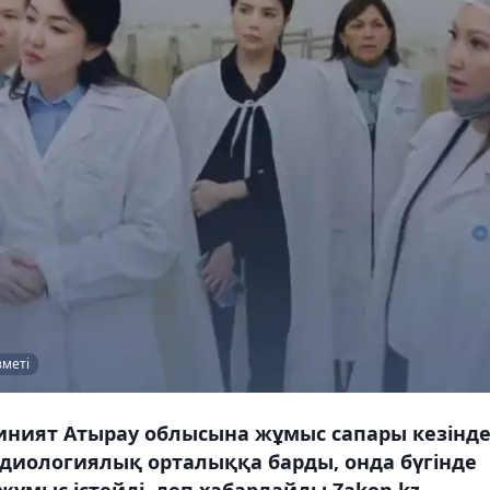
зметі
Ғиният Атырау облысына жұмыс сапары кезінд
рдиологиялық орталыққа барды, онда бүгінде
ұмыс істейді, деп хабарлайды Zakon.kz.