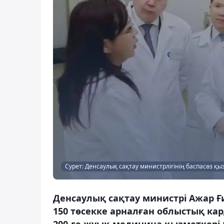
Сурет: Денсаулық сақтау министрлігінің баспасөз қы
Денсаулық сақтау министрі Ажар 
150 төсекке арналған облыстық ка
200-ге жуық медицина қызметкері ж