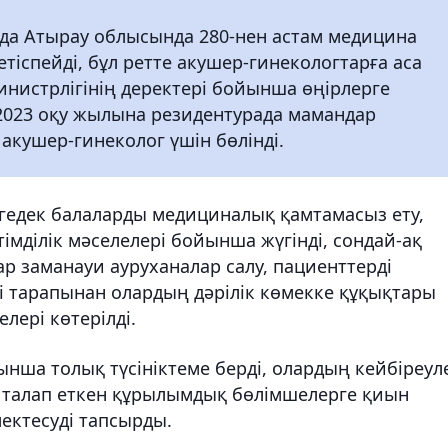
нда Атырау облысында 280-нен астам медицина
етіспейді, бұл ретте акушер-гинекологтарға аса
министрлігінің деректері бойынша өңірлерге
2023 оқу жылына резидентурада мамандар
 акушер-гинеколог үшін бөлінді.
гедек балаларды медициналық қамтамасыз ету,
імділік мәселелері бойынша жүгінді, сондай-ақ
ар заманауи ауруханалар салу, пациенттерді
 тарапынан олардың дәрілік көмекке құқықтары
елері көтерілді.
нша толық түсініктеме берді, олардың кейбіреул
 талап еткен құрылымдық бөлімшелерге қиын
мектесуді тапсырды.