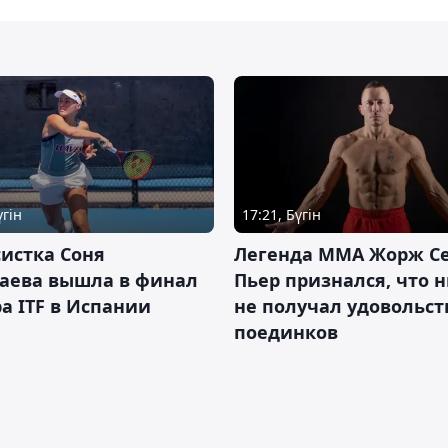
үгін
17:21, Бүгін
истка Соня
Легенда ММА Жорж Се
аева вышла в финал
Пьер признался, что 
а ITF в Испании
не получал удовольст
поединков