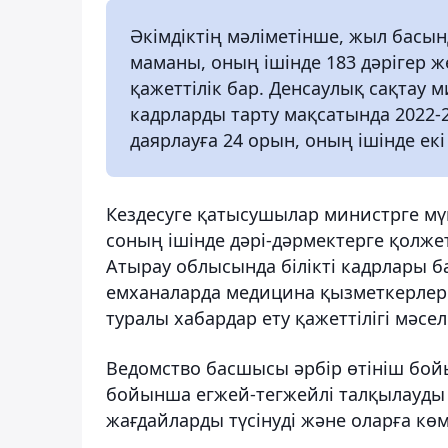
Әкімдіктің мәліметінше, жыл басы
маманы, оның ішінде 183 дәрігер ж
қажеттілік бар. Денсаулық сақтау 
кадрларды тарту мақсатында 2022-
даярлауға 24 орын, оның ішінде екі
Кездесуге қатысушылар министрге мү
соның ішінде дәрі-дәрмектерге қолжет
Атырау облысында білікті кадрлары б
емханаларда медицина қызметкерлері
туралы хабардар ету қажеттілігі мәсел
Ведомство басшысы әрбір өтініш бойы
бойынша егжей-тегжейлі талқылауды
жағдайларды түсінуді және оларға кө