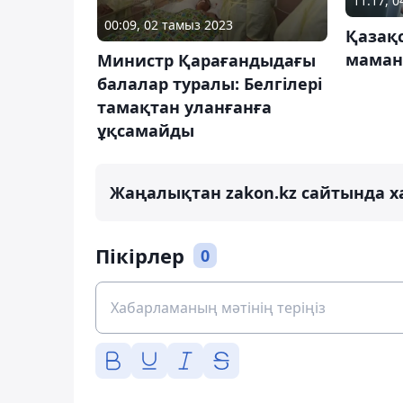
11:17, 0
00:09, 02 тамыз 2023
Қазақ
маман
Министр Қарағандыдағы
балалар туралы: Белгілері
тамақтан уланғанға
ұқсамайды
Жаңалықтан zakon.kz сайтында х
Пікірлер
0