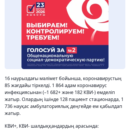
16 наурыздағы мәлімет бойынша, коронавирустың
85 жағдайы тіркелді. 1 864 адам коронавирус
инфекциясынан (–1 682+ және 182 КВИ-) емделіп
жатыр. Олардың ішінде 128 пациент стационарда, 1
736 науқас амбулаториялық деңгейде ем қабылдап
жатыр.
КВИ+, КВИ- шалдыққандардың арасында: