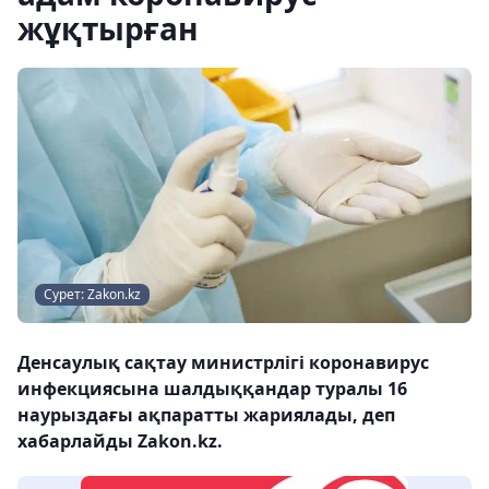
жұқтырған
Сурет: Zakon.kz
Денсаулық сақтау министрлігі коронавирус
инфекциясына шалдыққандар туралы 16
наурыздағы ақпаратты жариялады, деп
хабарлайды Zakon.kz.