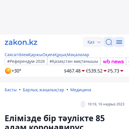
Қаз
Саясат
Әлем
Қаржы
Оқиға
Құқық
Мақалалар
#Референдум-2026
#Қазақстан мақтанышы
+30°
$
467.48
€
539.52
₽
5.73
Басты
Барлық жаңалықтар
Медицина
10:16, 16 наурыз 2023
Елімізде бір тәулікте 85
адам коронавирус