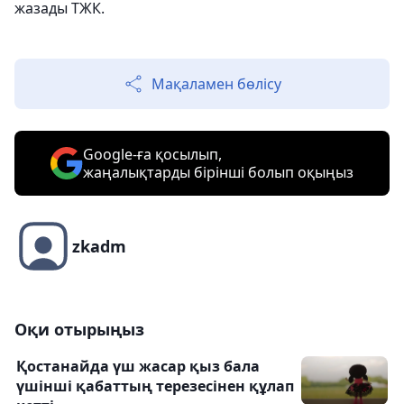
жазады ТЖК.
Мақаламен бөлісу
Google-ға қосылып,
жаңалықтарды бірінші болып оқыңыз
zkadm
Оқи отырыңыз
Қостанайда үш жасар қыз бала
үшінші қабаттың терезесінен құлап