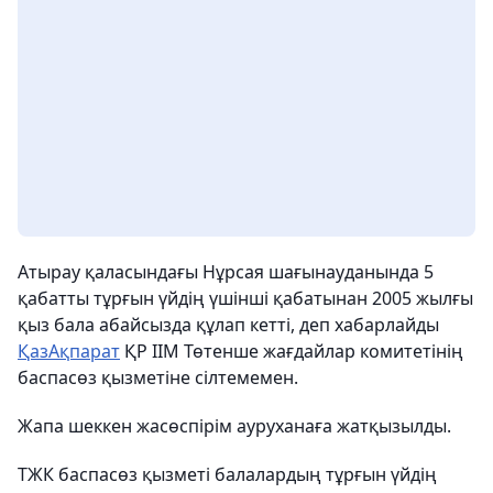
Атырау қаласындағы Нұрсая шағынауданында 5
қабатты тұрғын үйдің үшінші қабатынан 2005 жылғы
қыз бала абайсызда құлап кетті, деп хабарлайды
ҚазАқпарат
ҚР ІІМ Төтенше жағдайлар комитетінің
баспасөз қызметіне сілтемемен.
Жапа шеккен жасөспірім ауруханаға жатқызылды.
ТЖК баспасөз қызметі балалардың тұрғын үйдің