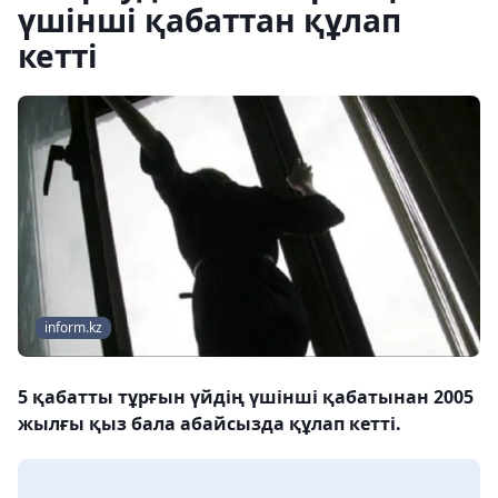
үшінші қабаттан құлап
кетті
inform.kz
5 қабатты тұрғын үйдің үшінші қабатынан 2005
жылғы қыз бала абайсызда құлап кетті.