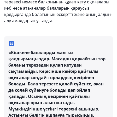
терезесі немесе балконынан құлап кету оқиғалары
көбінесе ата-аналар балаларын қараусыз
қалдырғанда болатынын ескертті және оның алдын-
алу амалдарын ұсынды.
«Кішкене балаларды жалғыз
қалдырмаңыздар. Масадан қорғайтын тор
баланы терезеден құлап кетуден
сақтамайды. Керісінше кейбір қайғылы
оқиғалар сондай торлардың кесірінен
болады. Бала терезеге қалай сүйенсе, оған
да солай сүйенуге болады деп ойлап
қалады. Осының кесірінен қайғылы
оқиғалар орын алып жатады.
Мүмкіндігінше үстіңгі терезені ашыңыз.
Астыңғы бөлігін ашпауға тырысыңыз.