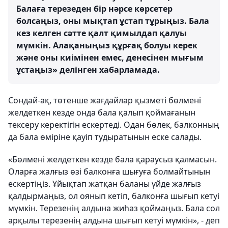
Балаға терезеден бір нәрсе көрсетер
болсаңыз, оны мықтап ұстап тұрыңыз. Бала
кез келген сәтте қалт қимылдап қалуы
мүмкін. Алақаныңыз құрғақ болуы керек
және оны киімінен емес, денесінен мығым
ұстаңыз» делінген хабарламада.
Сондай-ақ, төтенше жағдайлар қызметі бөлмені
желдеткен кезде онда бала қалып қоймағанын
тексеру керектігін ескертеді. Одан бөлек, балконның
да бала өміріне қауіп тудыратынын еске салады.
«Бөлмені желдеткен кезде бала қараусыз қалмасын.
Оларға жалғыз өзі балконға шығуға болмайтынын
ескертіңіз. Ұйықтап жатқан баланы үйде жалғыз
қалдырмаңыз, ол оянып кетіп, балконға шығып кетуі
мүмкін. Терезенің алдына жиһаз қоймаңыз. Бала сол
арқылы терезенің алдына шығып кетуі мүмкін», - деп