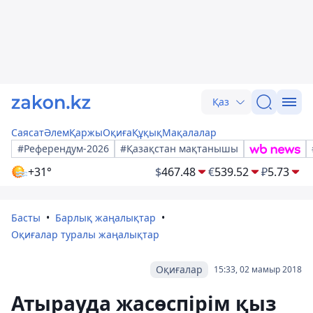
Қаз
Саясат
Әлем
Қаржы
Оқиға
Құқық
Мақалалар
#Референдум-2026
#Қазақстан мақтанышы
+31°
$
467.48
€
539.52
₽
5.73
Басты
Барлық жаңалықтар
Оқиғалар туралы жаңалықтар
Оқиғалар
15:33, 02 мамыр 2018
Атырауда жасөспірім қыз