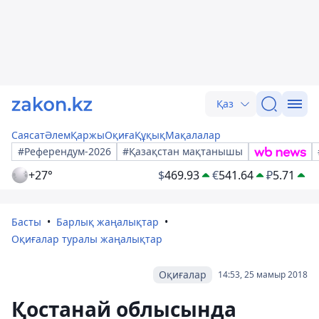
Қаз
Саясат
Әлем
Қаржы
Оқиға
Құқық
Мақалалар
#Референдум-2026
#Қазақстан мақтанышы
+27°
$
469.93
€
541.64
₽
5.71
Басты
Барлық жаңалықтар
Оқиғалар туралы жаңалықтар
Оқиғалар
14:53, 25 мамыр 2018
Қостанай облысында