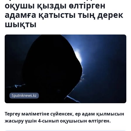
оқушы қызды өлтірген
адамға қатысты тың дерек
шықты
Sputniknews.kz
Тергеу мәліметіне сүйенсек, ер адам қылмысын
жасыру үшін 4-сынып оқушысын өлтірген.