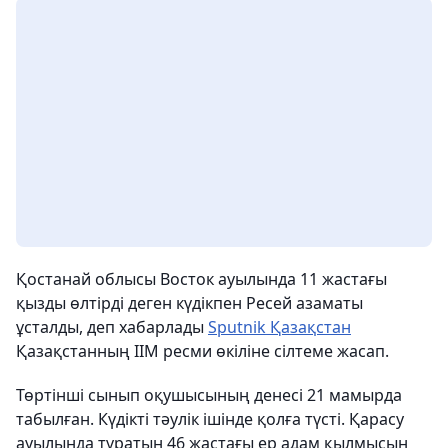
Қостанай облысы Восток ауылында 11 жастағы
қызды өлтірді деген күдікпен Ресей азаматы
ұсталды, деп хабарлады
Sputnik Қазақстан
Қазақстанның ІІМ ресми өкіліне сілтеме жасап.
Төртінші сынып оқушысының денесі 21 мамырда
табылған. Күдікті тәулік ішінде қолға түсті. Қарасу
ауылында тұратын 46 жастағы ер адам қылмысын