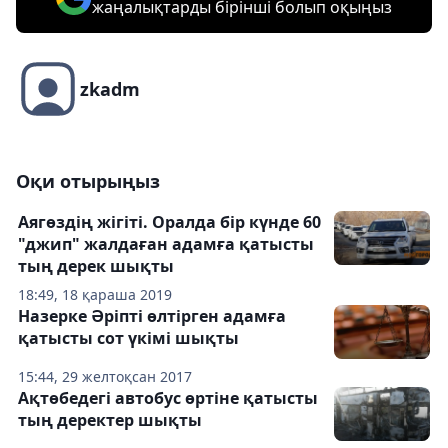
жаңалықтарды бірінші болып оқыңыз
zkadm
Оқи отырыңыз
Аягөздің жігіті. Оралда бір күнде 60
"джип" жалдаған адамға қатысты
тың дерек шықты
18:49, 18 қараша 2019
Назерке Әріпті өлтірген адамға
қатысты сот үкімі шықты
15:44, 29 желтоқсан 2017
Ақтөбедегі автобус өртіне қатысты
тың деректер шықты