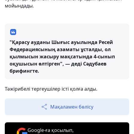
мойындады.
"Қарасу ауданы Шығыс ауылында Ресей
Федерациясының азаматы ұсталды, ол
қылмысын жасыру мақсатында 4-сынып
оқушысын өлтірген", — деді Сәдубаев
брифингте.
Тәжірибелі тергеушілер істі қолға алды.
Мақаламен бөлісу
Google-ға қосылып,