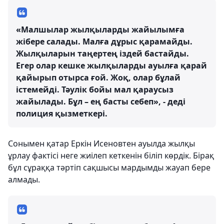
«Малшылар жылқыларды жайылымға
жібере салады. Малға дұрыс қарамайды.
Жылқыларын таңертең іздей бастайды.
Егер олар кешке жылқыларды ауылға қарай
қайырып отырса ғой. Жоқ, олар бұлай
істемейді. Тәулік бойы мал қараусыз
жайылады. Бұл – ең басты себеп», - деді
полиция қызметкері.
Сонымен қатар Еркін Исеновтен ауылда жылқы
ұрлау фактісі неге жиілеп кеткенін біліп көрдік. Бірақ
бұл сұраққа тәртіп сақшысы мардымды жауап бере
алмады.