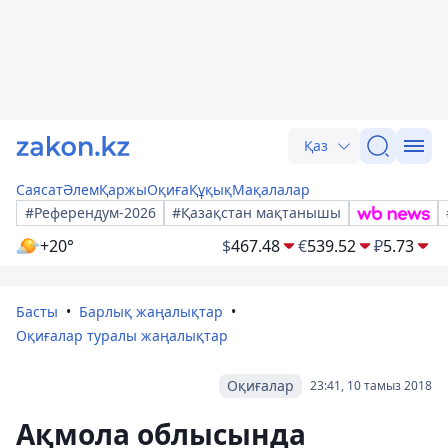
Қаз
Саясат
Әлем
Қаржы
Оқиға
Құқық
Мақалалар
#Референдум-2026
#Қазақстан мақтанышы
+20°
$
467.48
€
539.52
₽
5.73
Басты
Барлық жаңалықтар
Оқиғалар туралы жаңалықтар
Оқиғалар
23:41, 10 тамыз 2018
Ақмола облысында