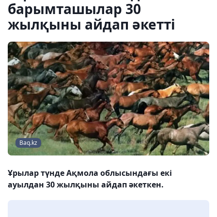
барымташылар 30
жылқыны айдап әкетті
Baq.kz
Ұрылар түнде Ақмола облысындағы екі
ауылдан 30 жылқыны айдап әкеткен.