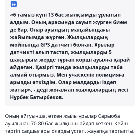
«6 тамыз күні 13 бас жылқымды ұрлатып
алдым. Оның арасында сауып жүрген бием
де бар. Олар ауылдың маңайындағы
жайылымда жүрген. Жылқылардың
мойнында GPS датчигі болған. Ұрылар
датчикті алып тастап, жылқыларды 5
шақырым жерде тұрған көрші ауылға қарай
айдаған. Қазіргі таңда жылқыларды таба
алмай отырмыз. Мен учаскелік полицияға
арызды өткіздім. Олар малдарды іздеп
жатыр», - деді жоғалған жылқылардың иесі
Нұрбек Батырбеков.
Оның айтуынша, өткен жылы ұрылар Сарыоба
ауылынан 70-80 бас жылқыны айдап кеткен. Кейін
тәртіп сақшылары оларды ұстап, жауапқа тартыпты.