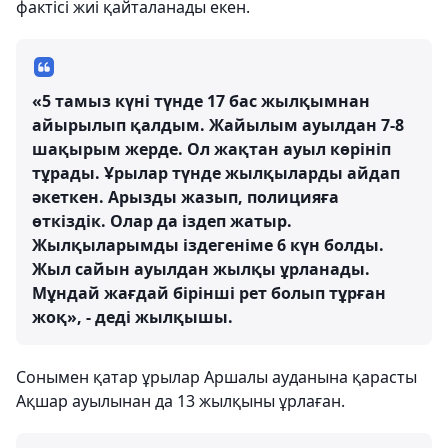
фактісі жиі қайталанады екен.
«5 тамыз күні түнде 17 бас жылқымнан
айырылып қалдым. Жайылым ауылдан 7-8
шақырым жерде. Ол жақтан ауыл көрініп
тұрады. Ұрылар түнде жылқыларды айдап
әкеткен. Арызды жазып, полицияға
өткіздік. Олар да іздеп жатыр.
Жылқыларымды іздегеніме 6 күн болды.
Жыл сайын ауылдан жылқы ұрланады.
Мұндай жағдай бірінші рет болып тұрған
жоқ», - деді жылқышы.
Сонымен қатар ұрылар Аршалы ауданына қарасты
Ақшар ауылынан да 13 жылқыны ұрлаған.