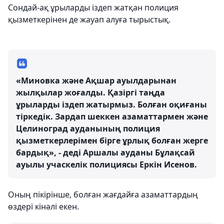
Сондай-ақ ұрыларды іздеп жатқан полиция
қызметкерінен де жауап алуға тырыстық.
«Миновка және Ақшар ауылдарынан
жылқылар жоғалды. Қазіргі таңда
ұрыларды іздеп жатырмыз. Болған оқиғаны
тіркедік. Зардап шеккен азаматтармен және
Целиноград ауданының полиция
қызметкерлерімен бірге ұрлық болған жерге
бардық», - деді Аршалы ауданы Бұлақсай
ауылы учаскелік полициясы Еркін Исенов.
Оның пікірінше, болған жағдайға азаматтардың
өздері кінәлі екен.