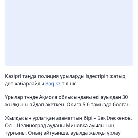
Қазіргі таңда полиция ұрыларды іздестіріп жатыр,
деп хабарлайды
Baq.kz
тілшісі.
Ұрылар түнде Ақмола облысындағы екі ауылдан 30
жылқыны айдап әкеткен. Оқиға 5-6 тамызда болған.
Жылқысын ұрлатқан азаматтың бірі – Бек Ілескенов.
Ол – Целиноград ауданы Миновка ауылының
тұрғыны. Оның айтуынша, ауылда жылқы ұрлау