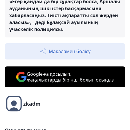
«Егер қандай да бір сұрақтар болса, Аршалы
ауданының Ішкі істер басқармасына
хабарласаңыз. Тиісті ақпаратты сол жерден
аласыз», - деді Бұлақсай ауылының
учаскелік полициясы.
Мақаламен бөлісу
Google-ға қосылып,
жаңалықтарды бірінші болып оқыңыз
zkadm