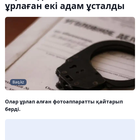
ұрлаған екі адам ұсталды
Baq.kz
Олар ұрлап алған фотоаппаратты қайтарып
берді.