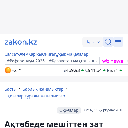
Қаз
Саясат
Әлем
Қаржы
Оқиға
Құқық
Мақалалар
#Референдум-2026
#Қазақстан мақтанышы
+21°
$
469.93
€
541.64
₽
5.71
Басты
Барлық жаңалықтар
Оқиғалар туралы жаңалықтар
Оқиғалар
23:16, 11 қыркүйек 2018
Ақтөбеде мешіттен зат