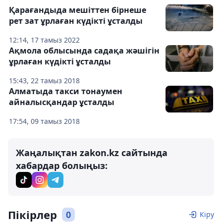
Қарағандыда мешіттен бірнеше
рет зат ұрлаған күдікті ұсталды
12:14, 17 тамыз 2022
Ақмола облысында садақа жəшігін
ұрлаған күдікті ұсталды
15:43, 22 тамыз 2018
Алматыда такси тонаумен
айналысқандар ұсталды
17:54, 09 тамыз 2018
Жаңалықтан zakon.kz сайтында
хабардар болыңыз:
Пікірлер
0
Кіру