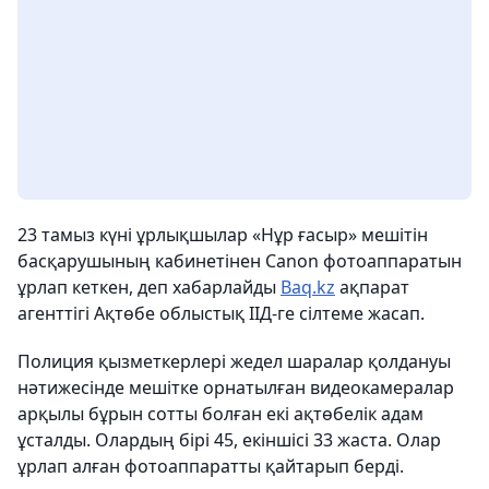
23 тамыз күні ұрлықшылар «Нұр ғасыр» мешітін
басқарушының кабинетінен Canon фотоаппаратын
ұрлап кеткен, деп хабарлайды
Baq.kz
ақпарат
агенттігі Ақтөбе облыстық ІІД-ге сілтеме жасап.
Полиция қызметкерлері жедел шаралар қолдануы
нәтижесінде мешітке орнатылған видеокамералар
арқылы бұрын сотты болған екі ақтөбелік адам
ұсталды. Олардың бірі 45, екіншісі 33 жаста. Олар
ұрлап алған фотоаппаратты қайтарып берді.