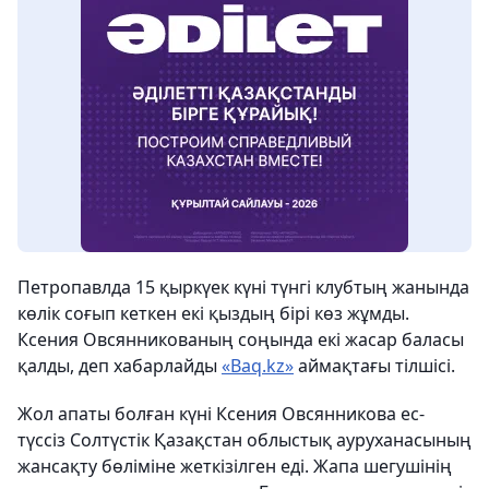
Петропавлда 15 қыркүек күні түнгі клубтың жанында
көлік соғып кеткен екі қыздың бірі көз жұмды.
Ксения Овсянникованың соңында екі жасар баласы
қалды, деп хабарлайды
«Baq.kz»
аймақтағы тілшісі.
Жол апаты болған күні Ксения Овсянникова ес-
түссіз Солтүстік Қазақстан облыстық ауруханасының
жансақту бөліміне жеткізілген еді. Жапа шегушінің