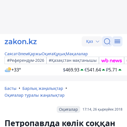
Қаз
Саясат
Әлем
Қаржы
Оқиға
Құқық
Мақалалар
#Референдум-2026
#Қазақстан мақтанышы
+33°
$
469.93
€
541.64
₽
5.71
Басты
Барлық жаңалықтар
Оқиғалар туралы жаңалықтар
Оқиғалар
17:14, 26 қыркүйек 2018
Петропавлда көлік соққан