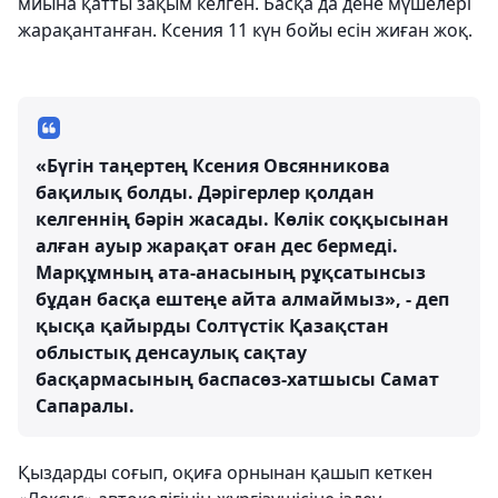
миына қатты зақым келген. Басқа да дене мүшелері
жарақантанған. Ксения 11 күн бойы есін жиған жоқ.
«Бүгін таңертең Ксения Овсянникова
бақилық болды. Дәрігерлер қолдан
келгеннің бәрін жасады. Көлік соққысынан
алған ауыр жарақат оған дес бермеді.
Марқұмның ата-анасының рұқсатынсыз
бұдан басқа ештеңе айта алмаймыз», - деп
қысқа қайырды Солтүстік Қазақстан
облыстық денсаулық сақтау
басқармасының баспасөз-хатшысы Самат
Сапаралы.
Қыздарды соғып, оқиға орнынан қашып кеткен