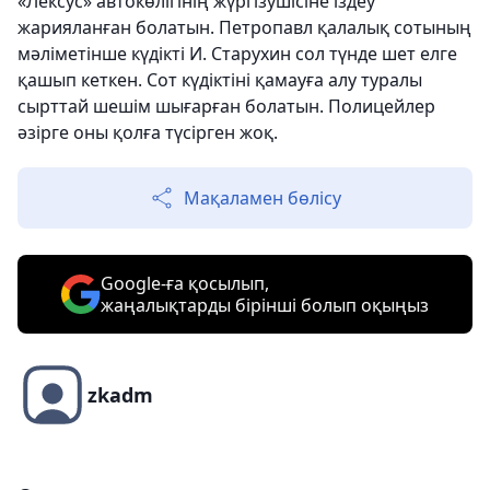
«Лексус» автокөлігінің жүргізушісіне іздеу
жарияланған болатын. Петропавл қалалық сотының
мәліметінше күдікті И. Старухин сол түнде шет елге
қашып кеткен. Сот күдіктіні қамауға алу туралы
сырттай шешім шығарған болатын. Полицейлер
әзірге оны қолға түсірген жоқ.
Мақаламен бөлісу
Google-ға қосылып,
жаңалықтарды бірінші болып оқыңыз
zkadm