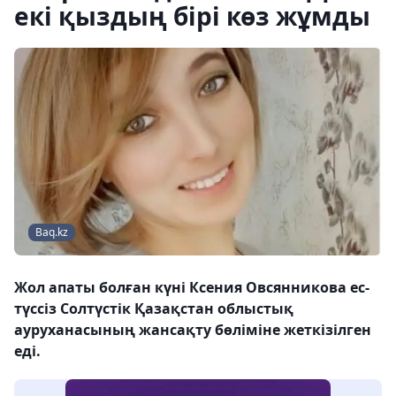
екі қыздың бірі көз жұмды
Baq.kz
Жол апаты болған күні Ксения Овсянникова ес-
түссіз Солтүстік Қазақстан облыстық
ауруханасының жансақту бөліміне жеткізілген
еді.