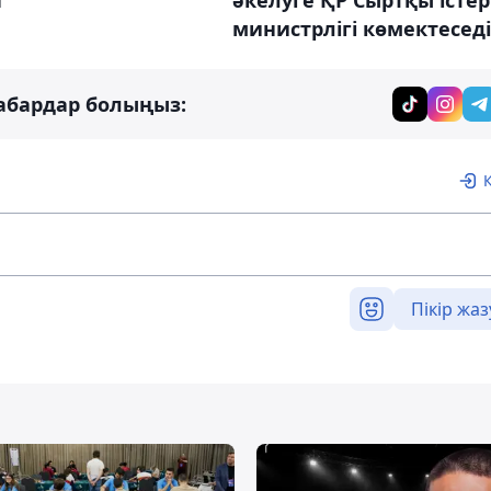
н
әкелуге ҚР Сыртқы істер
министрлігі көмектеседі
абардар болыңыз:
Пікір жаз