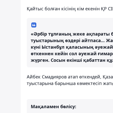
Қайтыс болған кісінің кім екенін ҚР С
«Әрбір тұлғаның жеке ақпараты б
туыстарының өздері айтпаса... Жа
күні Ыстанбұл қаласының әуежай
өткеннен кейін сол әуежай ғимара
жүрген. Сосын екінші қабаттан құл
Айбек Смадияров атап өткендей, Қаза
туыстарына барынша көмектесіп жат
Мақаламен бөлісу: