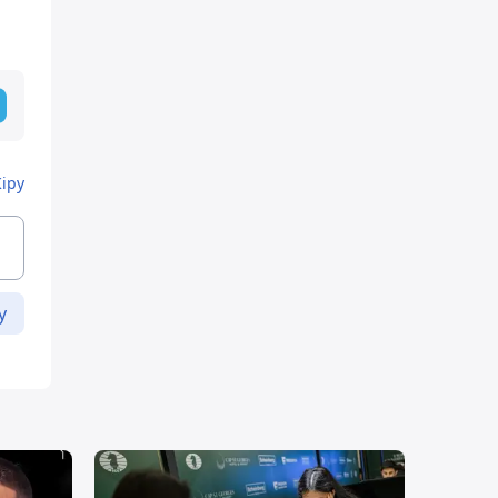
Кіру
у