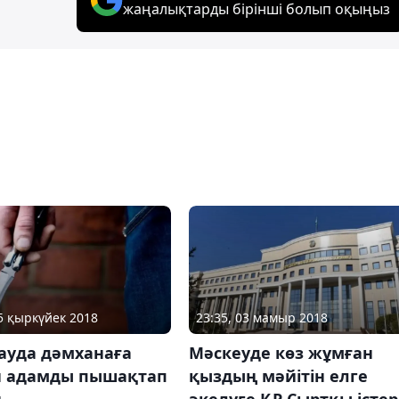
жаңалықтарды бірінші болып оқыңыз
25 қыркүйек 2018
23:35, 03 мамыр 2018
ауда дәмханаға
Мәскеуде көз жұмған
н адамды пышақтап
қыздың мәйітін елге