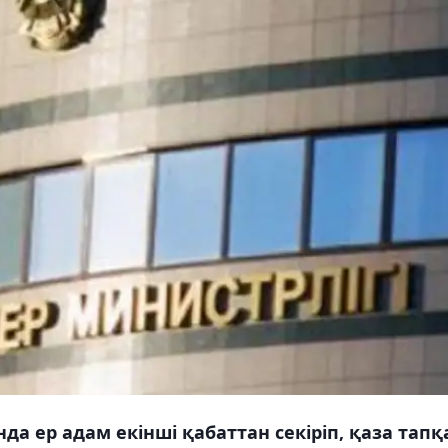
а ер адам екінші қабаттан секіріп, қаза тапқ