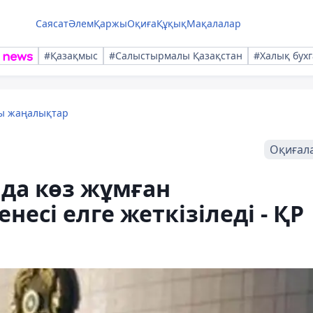
Саясат
Әлем
Қаржы
Оқиға
Құқық
Мақалалар
#Қазақмыс
#Салыстырмалы Қазақстан
#Халық бухг
лы жаңалықтар
Оқиғал
да көз жұмған
есі елге жеткізіледі - ҚР