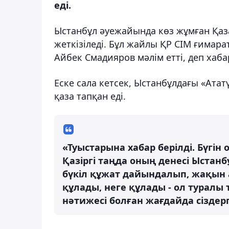
еді.
Ыстанбұл әуежайында көз жұмған Қаз
жеткізіледі. Бұл жайлы ҚР СІМ ғимар
Айбек Смадияров мәлім етті, деп ха
Еске сала кетсек, Ыстанбұлдағы «Атат
қаза тапқан еді.
«Туыстарына хабар берілді. Бүгі
Қазіргі таңда оның денесі Ыстан
бүкіл құжат дайындалып, жақын а
құлады, неге құлады - ол туралы 
нәтижесі болған жағдайда сіздерг