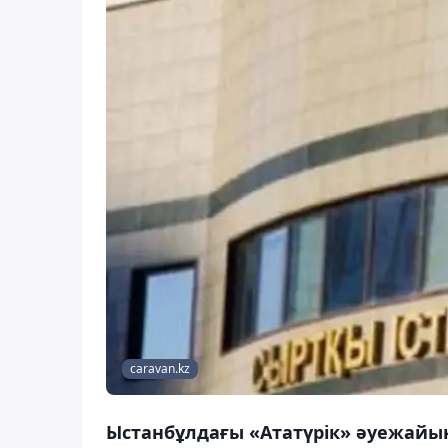
caravan.kz
Ыстанбұлдағы «Ататүрік» әуежайынд