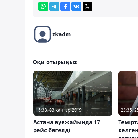
zkadm
Оқи отырыңыз
15:38, 03 қаңтар 2019
23:35, 
Астана әуежайында 17
Темірт
рейс бөгелді
келге