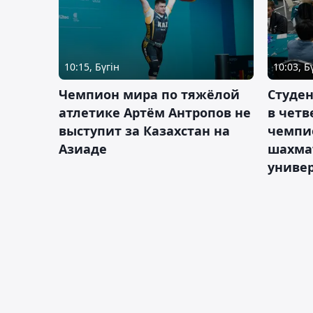
10:15, Бүгін
10:03, Б
Чемпион мира по тяжёлой
Студе
атлетике Артём Антропов не
в чет
выступит за Казахстан на
чемпи
Азиаде
шахма
униве