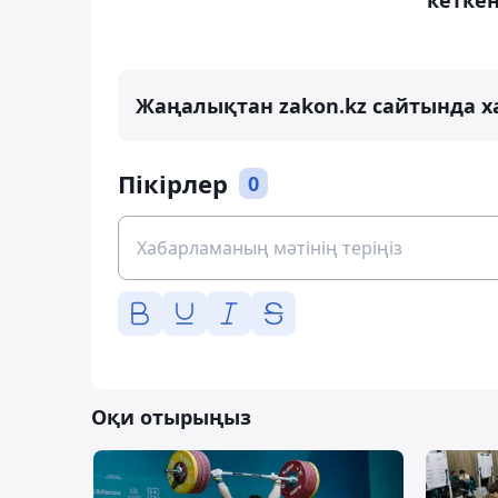
кетке
Жаңалықтан zakon.kz сайтында х
Пікірлер
0
Оқи отырыңыз