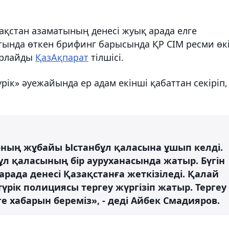
ақстан азаматының денесі жуық арада елге
атында өткен брифинг барысында ҚР СІМ ресми өкі
барлайды
ҚазАқпарат
тілшісі.
үрік» әуежайында ер адам екінші қабаттан секіріп,
н оның жұбайы Ыстанбұл қаласына ұшып келді.
бұл қаласының бір ауруханасында жатыр. Бүгін
рада денесі Қазақстанға жеткізіледі. Қалай
түрік полициясы тергеу жүргізіп жатыр. Тергеу
е хабарын береміз», - деді Айбек Смадияров.