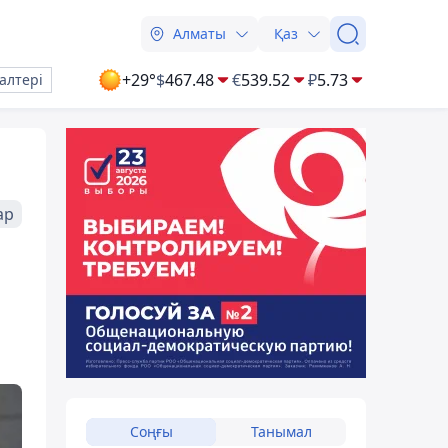
Алматы
Қаз
+29°
$
467.48
€
539.52
₽
5.73
алтері
ар
Соңғы
Танымал