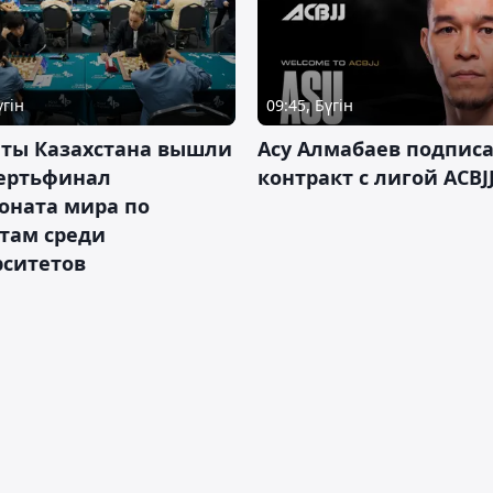
үгін
09:45, Бүгін
нты Казахстана вышли
Асу Алмабаев подпис
вертьфинал
контракт с лигой ACBJ
оната мира по
там среди
рситетов