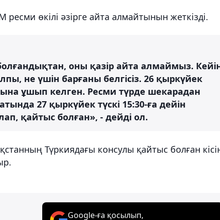
ІМ ресми өкілі әзірге айта алмайтынын жеткізді.
олғандықтан, оны қазір айта алмаймыз. Кейі
лпы, не үшін барғаны белгісіз. 26 қыркүйек
ына ұшып келген. Ресми түрде шекарадан
тында 27 қыркүйек түскі 15:30-ға дейін
ап, қайтыс болған», - дейді ол.
қстанның Түркиядағы консулы қайтыс болған кісі
ыр.
Google-ға қосылып,