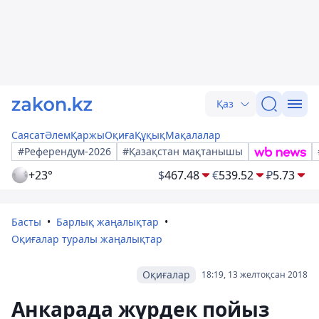
Қаз
Саясат
Әлем
Қаржы
Оқиға
Құқық
Мақалалар
#Референдум-2026
#Қазақстан мақтанышы
+23°
$
467.48
€
539.52
₽
5.73
Басты
Барлық жаңалықтар
Оқиғалар туралы жаңалықтар
Оқиғалар
18:19, 13 желтоқсан 2018
Анкарада жүрдек пойыз