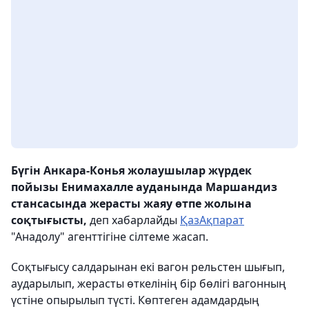
Бүгін Анкара-Конья жолаушылар жүрдек
пойызы Енимахалле ауданында Маршандиз
стансасында жерасты жаяу өтпе жолына
соқтығысты,
деп хабарлайды
ҚазАқпарат
"Анадолу" агенттігіне сілтеме жасап.
Соқтығысу салдарынан екі вагон рельстен шығып,
аударылып, жерасты өткелінің бір бөлігі вагонның
үстіне опырылып түсті. Көптеген адамдардың