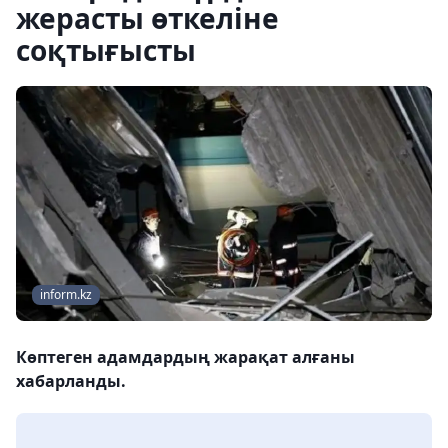
жерасты өткеліне
соқтығысты
inform.kz
Көптеген адамдардың жарақат алғаны
хабарланды.