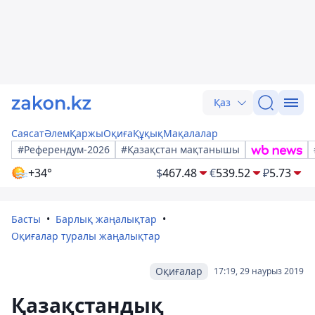
Қаз
Саясат
Әлем
Қаржы
Оқиға
Құқық
Мақалалар
#Референдум-2026
#Қазақстан мақтанышы
+34°
$
467.48
€
539.52
₽
5.73
Басты
Барлық жаңалықтар
Оқиғалар туралы жаңалықтар
Оқиғалар
17:19, 29 наурыз 2019
Қазақстандық