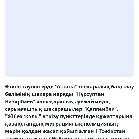
Өткен тәуліктерде "Астана" шекаралық бақылау
бөлімінің шекара наряды "Нұрсұлтан
Назарбаев" халықаралық әуежайында,
сарыағаштық шекарашылар "Қапланбек",
"Жібек жолы" өткізу пункттерінде құжаттарына
қазақстандық миграциялық полицияның
мөрін қолдан жасап қойып алған 1 Тәжікстан
азаматын және 7 Өзбекстан азаматын, сондай-