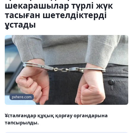
шекарашылар түрлі жүк
тасыған шетелдіктерді
ұстады
pxhere.com
Ұсталғандар құқық қорғау органдарына
тапсырылды.