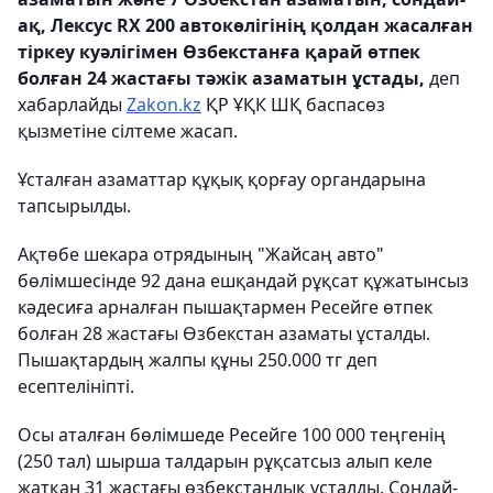
ақ, Лексус RX 200 автокөлігінің қолдан жасалған
тіркеу куәлігімен Өзбекстанға қарай өтпек
болған 24 жастағы тәжік азаматын ұстады,
деп
хабарлайды
Zakon.kz
ҚР ҰҚК ШҚ баспасөз
қызметіне сілтеме жасап.
Ұсталған азаматтар құқық қорғау органдарына
тапсырылды.
Ақтөбе шекара отрядының "Жайсаң авто"
бөлімшесінде 92 дана ешқандай рұқсат құжатынсыз
кәдесиға арналған пышақтармен Ресейге өтпек
болған 28 жастағы Өзбекстан азаматы ұсталды.
Пышақтардың жалпы құны 250.000 тг деп
есептелініпті.
Осы аталған бөлімшеде Ресейге 100 000 теңгенің
(250 тал) шырша талдарын рұқсатсыз алып келе
жатқан 31 жастағы өзбекстандық ұсталды. Сондай-