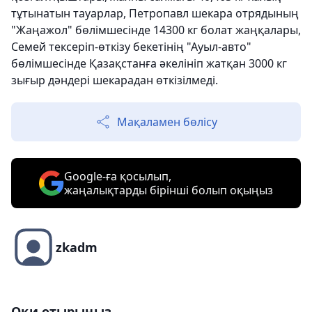
тұтынатын тауарлар, Петропавл шекара отрядының
"Жаңажол" бөлімшесінде 14300 кг болат жаңқалары,
Семей тексеріп-өткізу бекетінің "Ауыл-авто"
бөлімшесінде Қазақстанға әкелініп жатқан 3000 кг
зығыр дәндері шекарадан өткізілмеді.
Мақаламен бөлісу
Google-ға қосылып,
жаңалықтарды бірінші болып оқыңыз
zkadm
Оқи отырыңыз