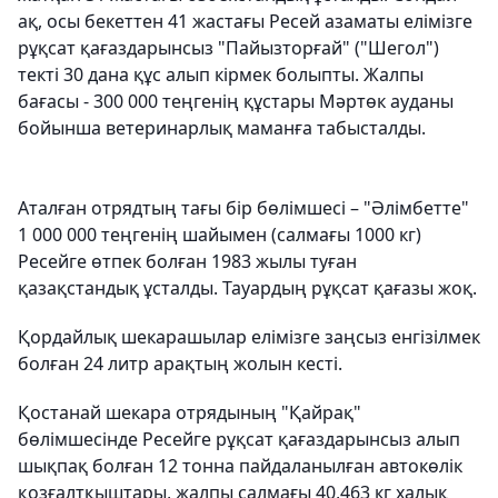
ақ, осы бекеттен 41 жастағы Ресей азаматы елімізге
рұқсат қағаздарынсыз "Пайызторғай" ("Шегол")
текті 30 дана құс алып кірмек болыпты. Жалпы
бағасы - 300 000 теңгенің құстары Мәртөк ауданы
бойынша ветеринарлық маманға табысталды.
Аталған отрядтың тағы бір бөлімшесі – "Әлімбетте"
1 000 000 теңгенің шайымен (салмағы 1000 кг)
Ресейге өтпек болған 1983 жылы туған
қазақстандық ұсталды. Тауардың рұқсат қағазы жоқ.
Қордайлық шекарашылар елімізге заңсыз енгізілмек
болған 24 литр арақтың жолын кесті.
Қостанай шекара отрядының "Қайрақ"
бөлімшесінде Ресейге рұқсат қағаздарынсыз алып
шықпақ болған 12 тонна пайдаланылған автокөлік
қозғалтқыштары, жалпы салмағы 40,463 кг халық