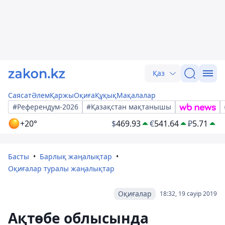
Қаз
Саясат
Әлем
Қаржы
Оқиға
Құқық
Мақалалар
#Референдум-2026
#Қазақстан мақтанышы
+20°
$
469.93
€
541.64
₽
5.71
Басты
Барлық жаңалықтар
Оқиғалар туралы жаңалықтар
Оқиғалар
18:32, 19 сәуір 2019
Ақтөбе облысында