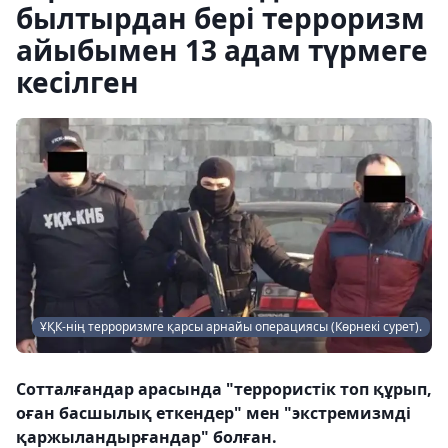
былтырдан бері терроризм
айыбымен 13 адам түрмеге
кесілген
ҰҚК-нің терроризмге қарсы арнайы операциясы (Көрнекі сурет).
Сотталғандар арасында "террористік топ құрып,
оған басшылық еткендер" мен "экстремизмді
қаржыландырғандар" болған.