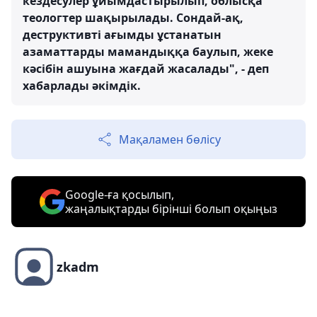
кездесулер ұйымдастырылып, облысқа
теологтер шақырылады. Сондай-ақ,
деструктивті ағымды ұстанатын
азаматтарды мамандыққа баулып, жеке
кәсібін ашуына жағдай жасалады", - деп
хабарлады әкімдік.
Мақаламен бөлісу
Google-ға қосылып,
жаңалықтарды бірінші болып оқыңыз
zkadm