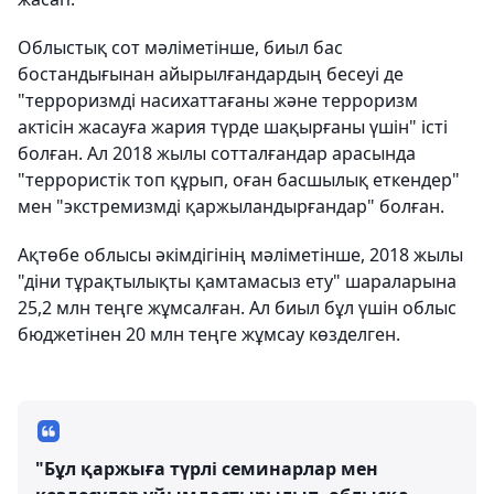
Облыстық сот мәліметінше, биыл бас
бостандығынан айырылғандардың бесеуі де
"терроризмді насихаттағаны және терроризм
актісін жасауға жария түрде шақырғаны үшін" істі
болған. Ал 2018 жылы сотталғандар арасында
"террористік топ құрып, оған басшылық еткендер"
мен "экстремизмді қаржыландырғандар" болған.
Ақтөбе облысы әкімдігінің мәліметінше, 2018 жылы
"діни тұрақтылықты қамтамасыз ету" шараларына
25,2 млн теңге жұмсалған. Ал биыл бұл үшін облыс
бюджетінен 20 млн теңге жұмсау көзделген.
"Бұл қаржыға түрлі семинарлар мен