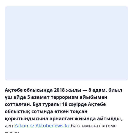
Ақтөбе облысында 2018 жылы — 8 адам, биыл
үш айда 5 азамат терроризм айыбымен
сотталған. Бұл туралы 18 сәуірде Ақтөбе
облыстық сотында өткен тоқсан
қорытындысына арналған жиында айтылды,
деп
Zakon.kz
Aktobenews.kz
баслымына сілтеме
жасап.