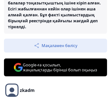
балалар тоңазытқыштың ішіне кіріп алған.
Есігі жабылғаннан кейін олар ішінен аша
алмай қалған. Бұл факті қылмыстардың
бірыңғай реестрінде қайғылы жағдай деп
тіркелді.
Мақаламен бөлісу
Google-ға қосылып,
жаңалықтарды бірінші болып оқыңыз
zkadm