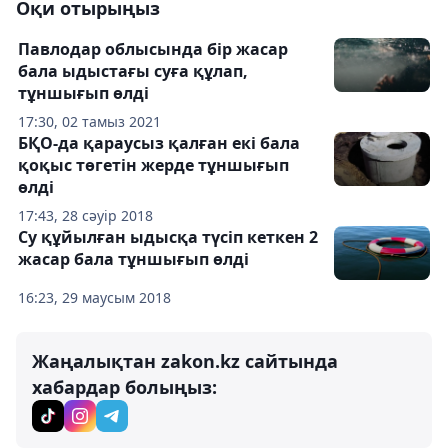
Оқи отырыңыз
Павлодар облысында бір жасар
бала ыдыстағы суға құлап,
тұншығып өлді
17:30, 02 тамыз 2021
БҚО-да қараусыз қалған екі бала
қоқыс төгетін жерде тұншығып
өлді
17:43, 28 сәуір 2018
Су құйылған ыдысқа түсіп кеткен 2
жасар бала тұншығып өлді
16:23, 29 маусым 2018
Жаңалықтан zakon.kz сайтында
хабардар болыңыз: