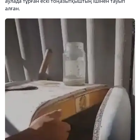
аулада тұрған ескі тоңазытқыштың ішінен тауып
алған.