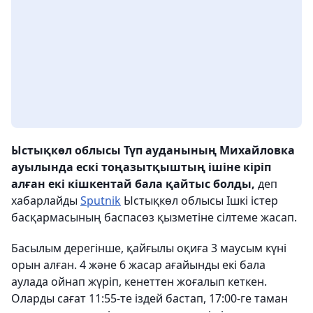
Ыстықкөл облысы Түп ауданының Михайловка
ауылында ескі тоңазытқыштың ішіне кіріп
алған екі кішкентай бала қайтыс болды,
деп
хабарлайды
Sputnik
Ыстықкөл облысы Ішкі істер
басқармасының баспасөз қызметіне сілтеме жасап.
Басылым дерегінше, қайғылы оқиға 3 маусым күні
орын алған. 4 және 6 жасар ағайынды екі бала
аулада ойнап жүріп, кенеттен жоғалып кеткен.
Оларды сағат 11:55-те іздей бастап, 17:00-ге таман