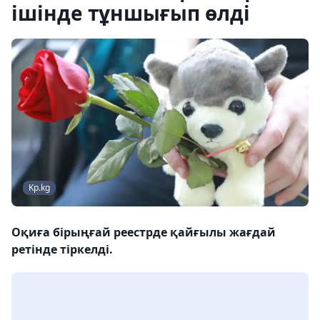
ішінде тұншығып өлді
Kp.kg
Оқиға бірыңғай реестрде қайғылы жағдай
ретінде тіркелді.