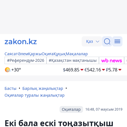
Қаз
Саясат
Әлем
Қаржы
Оқиға
Құқық
Мақалалар
#Референдум-2026
#Қазақстан мақтанышы
+30°
$
469.85
€
542.16
₽
5.78
Басты
Барлық жаңалықтар
Оқиғалар туралы жаңалықтар
Оқиғалар
16:48, 07 маусым 2019
Екі бала ескі тоңазытқыш