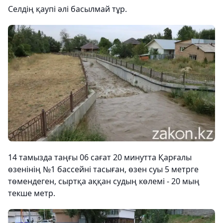
Селдің қаупі әлі басылмай тұр.
14 тамызда таңғы 06 сағат 20 минутта Қарғалы
өзенінің №1 бассейні тасыған, өзен суы 5 метрге
төмендеген, сыртқа аққан судың көлемі - 20 мың
текше метр.