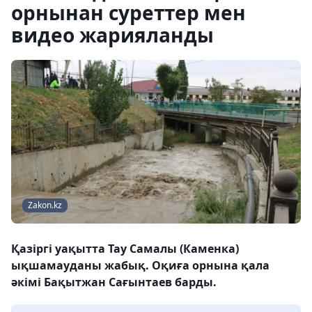
орнынан суреттер мен
видео жарияланды
Zakon.kz
Қазіргі уақытта Тау Самалы (Каменка)
ықшамауданы жабық. Оқиға орнына қала
әкімі Бақытжан Сағынтаев барды.