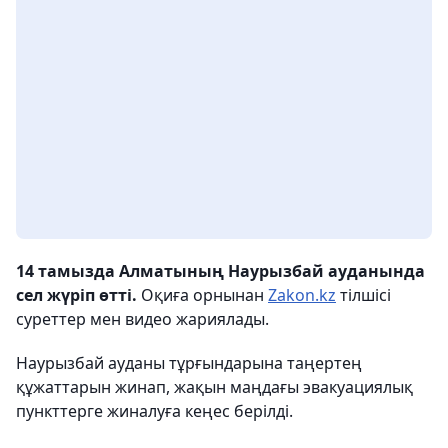
14 тамызда Алматының Наурызбай ауданында
сел жүріп өтті.
Оқиға орнынан
Zakon.kz
тілшісі
суреттер мен видео жариялады.
Наурызбай ауданы тұрғындарына таңертең
құжаттарын жинап, жақын маңдағы эвакуациялық
пункттерге жиналуға кеңес берілді.