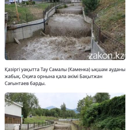
Қазіргі уақытта Тау Самалы (Каменка) ықшам ауданы
жабық. Оқиға орнына қала әкімі Бақытжан
Сағынтаев барды.