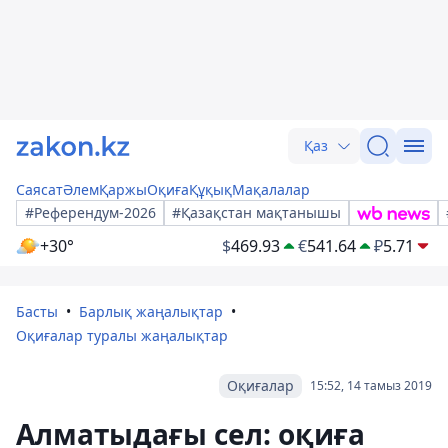
Қаз
Саясат
Әлем
Қаржы
Оқиға
Құқық
Мақалалар
#Референдум-2026
#Қазақстан мақтанышы
+30°
$
469.93
€
541.64
₽
5.71
Басты
Барлық жаңалықтар
Оқиғалар туралы жаңалықтар
Оқиғалар
15:52, 14 тамыз 2019
Алматыдағы сел: оқиға