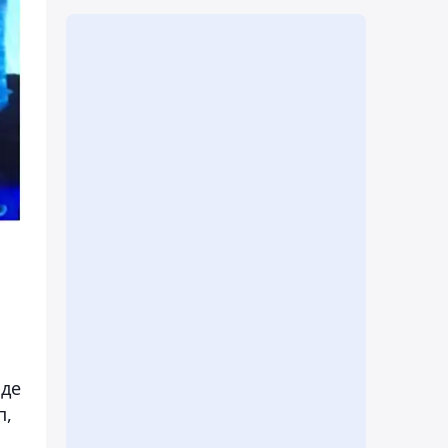
ы
нде
п,