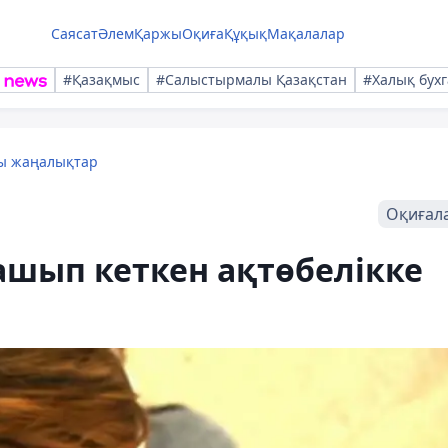
Саясат
Әлем
Қаржы
Оқиға
Құқық
Мақалалар
#Қазақмыс
#Салыстырмалы Қазақстан
#Халық бухг
лы жаңалықтар
Оқиғал
ашып кеткен ақтөбелікке