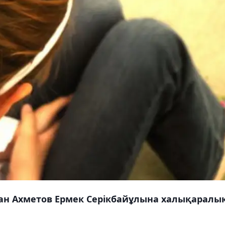
ан Ахметов Ермек Серікбайұлына халықаралы