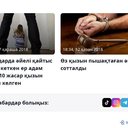
07 қараша 2018
18:34, 12 қазан 2018
дарда әйелі қайтыс
Өз қызын пышақтаған ә
кеткен ер адам
сотталды
 10 жасар қызын
 келген
абардар болыңыз: