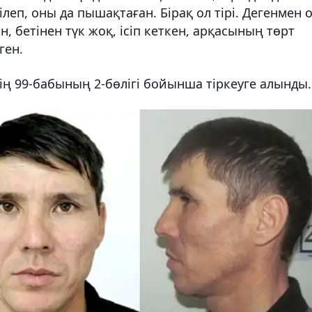
ілеп, оны да пышақтаған. Бірақ ол тірі. Дегенмен 
 бетінен түк жоқ, ісіп кеткен, арқасының төрт
ген.
ің 99-бабының 2-бөлігі бойынша тіркеуге алынды.