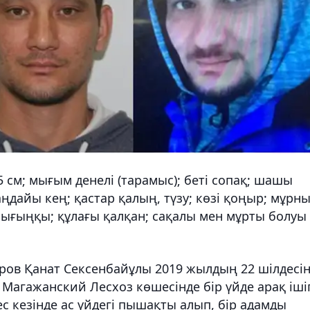
5 см; мығым денелі (тарамыс); беті сопақ; шашы
аңдайы кең; қастар қалың, түзу; көзі қоңыр; мұрн
 шығыңқы; құлағы қалқан; сақалы мен мұрты болуы
аиров Қанат Сексенбайұлы 2019 жылдың 22 шілдесі
Магажанский Лесхоз көшесінде бір үйде арақ іші
с кезінде ас үйдегі пышақты алып, бір адамды