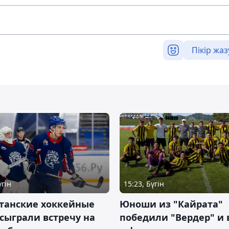
Пікір жаз
үгін
15:23, Бүгін
станские хоккейные
Юноши из "Кайрата"
сыграли встречу на
победили "Вердер" и