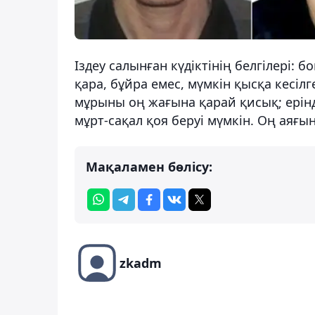
Іздеу салынған күдіктінің белгілері:
қара, бұйра емес, мүмкін қысқа кесілг
мұрыны оң жағына қарай қисық; ерінде
мұрт-сақал қоя беруі мүмкін. Оң аяғы
Мақаламен бөлісу:
zkadm