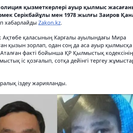
олиция қызметкерлері ауыр қылмыс жасаған
рмек Серікбайұлы мен 1978 жылғы Заиров Қан
еп хабарлайды
Zakon.kz
.
ек Ақтөбе қаласының Карғалы ауылындағы Мира
ған қызын зорлап, одан соң да аса ауыр қылмысқа
 Аталған факті бойынша ҚР Қылмыстық кодексіні
ыстық іс қозғалып, сотқа дейінгі тергеу жұмыст
ралық іздеу жарияланды.