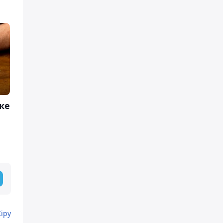
ке
Кіру