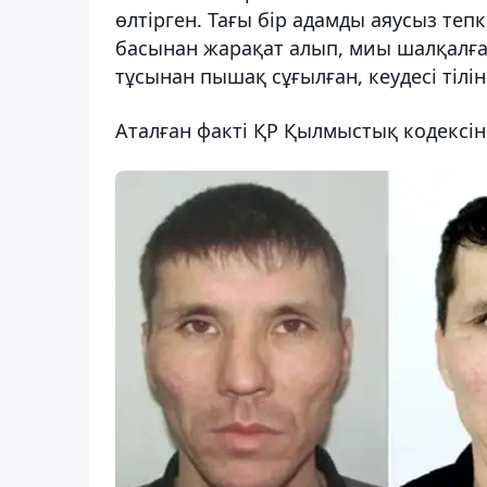
өлтірген. Тағы бір адамды аяусыз тепк
басынан жарақат алып, миы шалқалған,
тұсынан пышақ сұғылған, кеудесі тілін
Аталған факті ҚР Қылмыстық кодексін