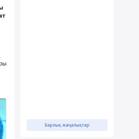
ы
ат
ң
ары
Барлық жаңалықтар