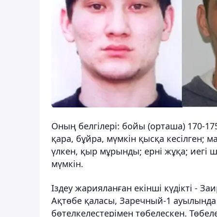
Оның белгілері: бойы (орташа) 170-17
қара, бұйра, мүмкін қысқа кесілген; м
үлкен, қыр мұрынды; ерні жұқа; иегі
мүмкін.
Іздеу жарияланған екінші күдікті - З
Ақтөбе қаласы, Заречный-1 ауылында 
бөтелкелестерімен төбелескен. Төбеле