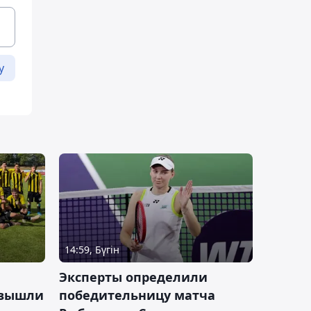
у
14:59, Бүгін
Эксперты определили
 вышли
победительницу матча