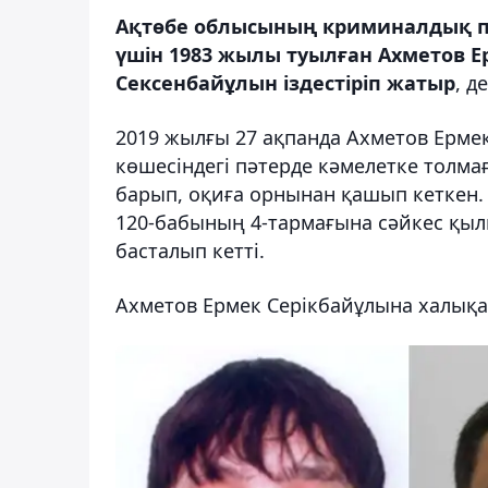
Ақтөбе облысының криминалдық п
үшін 1983 жылы туылған Ахметов Е
Сексенбайұлын іздестіріп жатыр
, д
2019 жылғы 27 ақпанда Ахметов Ерм
көшесіндегі пәтерде кәмелетке толма
барып, оқиға орнынан қашып кеткен.
120-бабының 4-тармағына сәйкес қылм
басталып кетті.
Ахметов Ермек Серікбайұлына халықа