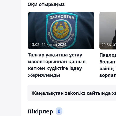
Оқи отырыңыз
13:02, 22 қазан 2024
20:56, 
Талғар уақытша ұстау
Павло
изоляторыннан қашып
болып 
кеткен күдіктіге іздеу
өзінің
жарияланды
зорлап
Жаңалықтан zakon.kz сайтында х
Пікірлер
0