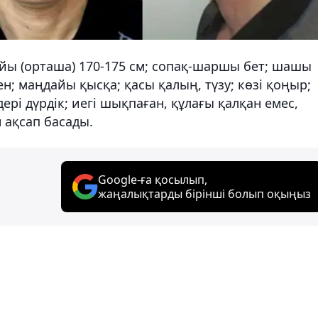
 бойы (орташа) 170-175 см; сопақ-шаршы бет; шашы
ен; маңдайы қысқа; қасы қалың, түзу; көзі қоңыр;
рі дүрдік; иегі шықпаған, құлағы қалқан емес,
н ақсап басады.
Google-ға қосылып,
жаңалықтарды бірінші болып оқыңыз