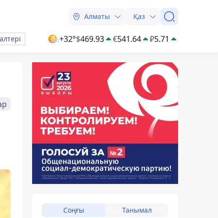
Алматы
Қаз
+32°
$
469.93
€
541.64
₽
5.71
алтері
ар
Соңғы
Танымал