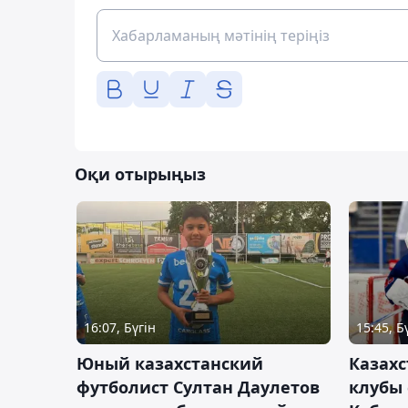
Оқи отырыңыз
16:07, Бүгін
15:45, Б
Юный казахстанский
Казах
футболист Султан Даулетов
клубы 