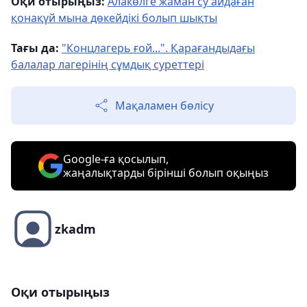
Оқи отырыңыз:
Алакөлге жаман су айдаған
қонақүй мына дөкейдікі болып шықты
Тағы да:
"Концлагерь ғой...". Қарағандыдағы
балалар лагерінің сұмдық суреттері
Мақаламен бөлісу
Google-ға қосылып,
жаңалықтарды бірінші болып оқыңыз
zkadm
Оқи отырыңыз