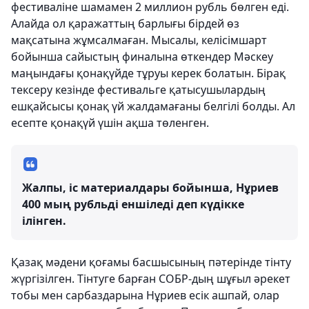
фестиваліне шамамен 2 миллион рубль бөлген еді.
Алайда ол қаражаттың барлығы бірдей өз
мақсатына жұмсалмаған. Мысалы, келісімшарт
бойынша сайыстың финалына өткендер Мәскеу
маңындағы қонақүйде тұруы керек болатын. Бірақ
тексеру кезінде фестивальге қатысушылардың
ешқайсысы қонақ үй жалдамағаны белгілі болды. Ал
есепте қонақүй үшін ақша төленген.
Жалпы, іс материалдары бойынша, Нұриев
400 мың рубльді еншіледі деп күдікке
ілінген.
Қазақ мәдени қоғамы басшысының пәтерінде тінту
жүргізілген. Тінтуге барған СОБР-дың шұғыл әрекет
тобы мен сарбаздарына Нұриев есік ашпай, олар