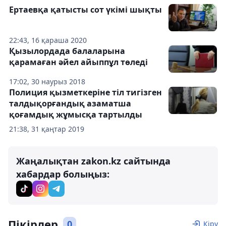
Ертаевқа қатысты сот үкімі шықты
22:43, 16 қараша 2020
Қызылордада балаларына
қарамаған әйел айыппұл төледі
17:02, 30 наурыз 2018
Полиция қызметкеріне тіл тигізген
талдықорғандық азаматша
қоғамдық жұмысқа тартылды
21:38, 31 қаңтар 2019
Жаңалықтан zakon.kz сайтында
хабардар болыңыз:
Пікірлер
0
Кіру