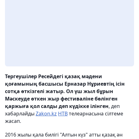
Тергеушілер Ресейдегі қазақ мәдени
қоғамының басшысы Ерназар Нұриевтің ісін
сотқа өткізгелі жатыр. Ол үш жыл бұрын
Мәскеуде өткен жыр фестиваліне бөлінген
қаржыға қол салды деп күдікке ілінген
, деп
хабарлайды
Zakon.kz
НТВ
телеарнасына сілтеме
жасап.
2016 жылы қала билігі "Алтын күз" атты қазақ ән