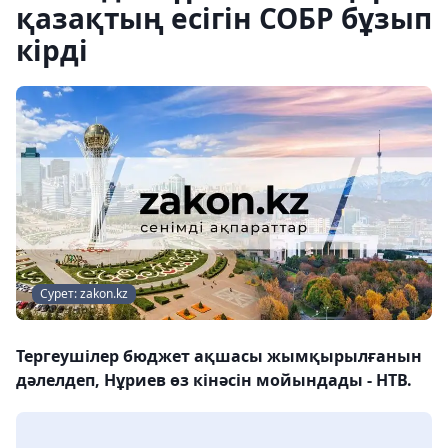
қазақтың есігін СОБР бұзып
кірді
Сурет: zakon.kz
Тергеушілер бюджет ақшасы жымқырылғанын
дәлелдеп, Нұриев өз кінәсін мойындады - НТВ.