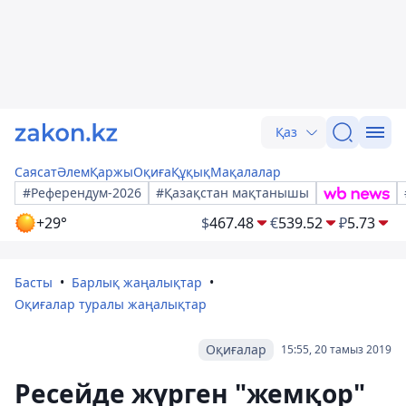
Қаз
Саясат
Әлем
Қаржы
Оқиға
Құқық
Мақалалар
#Референдум-2026
#Қазақстан мақтанышы
+29°
$
467.48
€
539.52
₽
5.73
Басты
Барлық жаңалықтар
Оқиғалар туралы жаңалықтар
Оқиғалар
15:55, 20 тамыз 2019
Ресейде жүрген "жемқор"