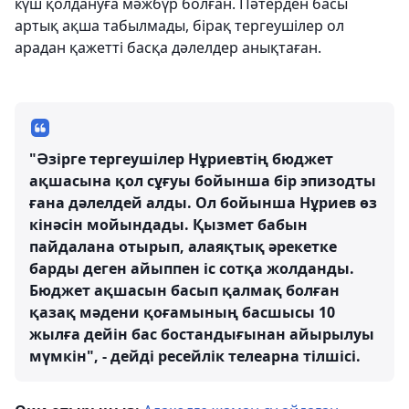
күш қолдануға мәжбүр болған. Пәтерден басы
артық ақша табылмады, бірақ тергеушілер ол
арадан қажетті басқа дәлелдер анықтаған.
"Әзірге тергеушілер Нұриевтің бюджет
ақшасына қол сұғуы бойынша бір эпизодты
ғана дәлелдей алды. Ол бойынша Нұриев өз
кінәсін мойындады. Қызмет бабын
пайдалана отырып, алаяқтық әрекетке
барды деген айыппен іс сотқа жолданды.
Бюджет ақшасын басып қалмақ болған
қазақ мәдени қоғамының басшысы 10
жылға дейін бас бостандығынан айырылуы
мүмкін", - дейді ресейлік телеарна тілшісі.