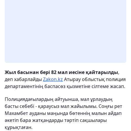
Жыл басынан бері 82 мал иесіне қайтарылды
,
деп хабарлайды
Zakon.kz
Атырау облыстық полиция
департаментінің баспасөз қызметіне сілтеме жасап.
Полициядағылардың айтуынша, мал ұрлаудың
басты себебі - қараусыз мал жайылымы. Соңғы рет
Махамбет ауданы маңында бөтеннің малын айдап
әкетіп бара жатқандарды тәртіп сақшылары
құрықтаған.