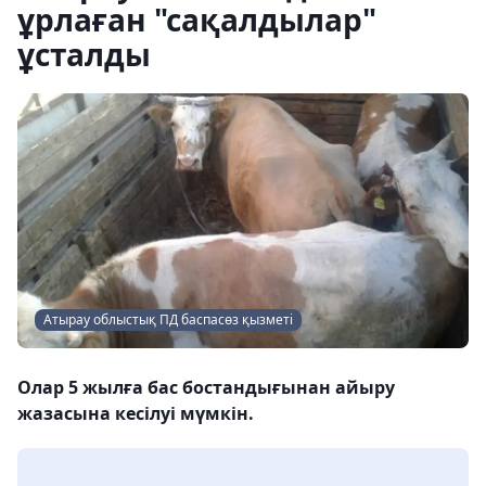
ұрлаған "сақалдылар"
ұсталды
Атырау облыстық ПД баспасөз қызметі
Олар 5 жылға бас бостандығынан айыру
жазасына кесілуі мүмкін.