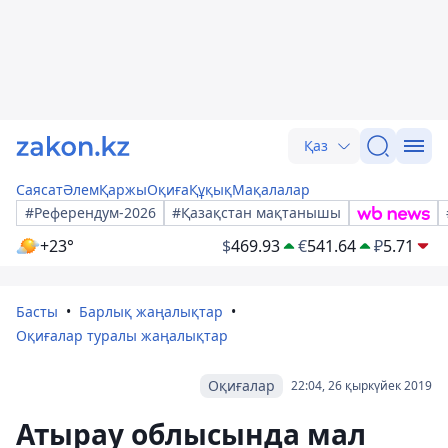
Қаз
Саясат
Әлем
Қаржы
Оқиға
Құқық
Мақалалар
#Референдум-2026
#Қазақстан мақтанышы
+23°
$
469.93
€
541.64
₽
5.71
Басты
Барлық жаңалықтар
Оқиғалар туралы жаңалықтар
Оқиғалар
22:04, 26 қыркүйек 2019
Атырау облысында мал