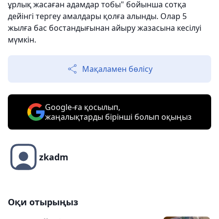
ұрлық жасаған адамдар тобы" бойынша сотқа
дейінгі тергеу амалдары қолға алынды. Олар 5
жылға бас бостандығынан айыру жазасына кесілуі
мүмкін.
Мақаламен бөлісу
Google-ға қосылып,
жаңалықтарды бірінші болып оқыңыз
zkadm
Оқи отырыңыз