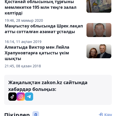
Қостанай облысының тұрғыны
мемлекетке 195 млн теңге залал
келтірді
19:46, 28 мамыр 2020
Маңғыстау облысында Шрек лақап
атты сотталған азамат ұсталды
16:14, 11 ақпан 2019
Алматыда Виктор мен Лейла
Храпуновтарға қатысты үкім
шықты
21:45, 08 қазан 2018
Жаңалықтан zakon.kz сайтында
хабардар болыңыз:
Пікірлер
0
Кіру