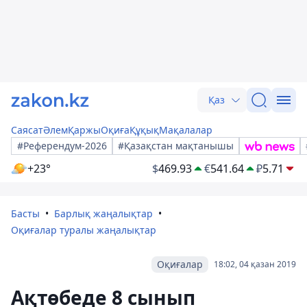
Қаз
Саясат
Әлем
Қаржы
Оқиға
Құқық
Мақалалар
#Референдум-2026
#Қазақстан мақтанышы
+23°
$
469.93
€
541.64
₽
5.71
Басты
Барлық жаңалықтар
Оқиғалар туралы жаңалықтар
Оқиғалар
18:02, 04 қазан 2019
Ақтөбеде 8 сынып