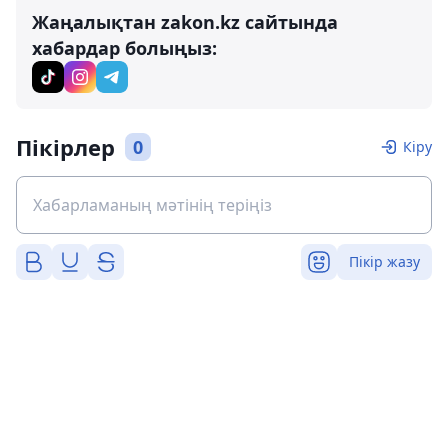
Жаңалықтан zakon.kz сайтында
хабардар болыңыз:
Пікірлер
0
Кіру
Пікір жазу