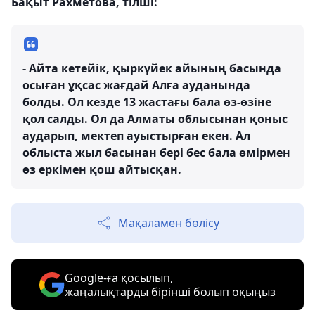
Бақыт Рахметова, тілші:
- Айта кетейік, қыркүйек айының басында
осыған ұқсас жағдай Алға ауданында
болды. Ол кезде 13 жастағы бала өз-өзіне
қол салды. Ол да Алматы облысынан қоныс
аударып, мектеп ауыстырған екен. Ал
облыста жыл басынан бері бес бала өмірмен
өз еркімен қош айтысқан.
Мақаламен бөлісу
Google-ға қосылып,
жаңалықтарды бірінші болып оқыңыз