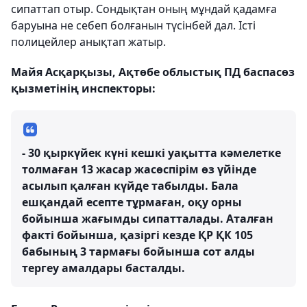
сипаттап отыр. Сондықтан оның мұндай қадамға
баруына не себеп болғанын түсінбей дал. Істі
полицейлер анықтап жатыр.
Майя Асқарқызы, Ақтөбе облыстық ПД баспасөз
қызметінің инспекторы:
- 30 қыркүйек күні кешкі уақытта кәмелетке
толмаған 13 жасар жасөспірім өз үйінде
асылып қалған күйде табылды. Бала
ешқандай есепте тұрмаған, оқу орны
бойынша жағымды сипатталады. Аталған
факті бойынша, қазіргі кезде ҚР ҚК 105
бабының 3 тармағы бойынша сот алды
тергеу амалдары басталды.