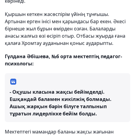
көрінеді.
Қыршын кеткен жасөспірім үйінің тұнғышы.
Артынан ерген інісі мен қарындасы бар екен. Әкесі
бірнеше жыл бұрын өмірден озған. Балаларды
анасы жалғыз өзі өсіріп отыр. Отбасы жуырда ғана
қалаға Хромтау ауданынан қоныс аударыпты.
Гүлдана Әбішева, №6 орта мектептің педагог-
психологы:
- Оқушы класына жақсы бейімделді.
Ешқандай баламен кикілжің болмады.
Ашық жарқын бәрін білуге талпынып
тұратын лидерлікке бейім болды.
Мектептегі мамандар баланы жақсы жағынан