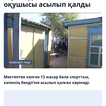
оқушысы асылып қалды
видеодан кадр
Мектептен келген 13 жасар бала спорттық
киімнің белдігіне асылып қалған көрінеді.