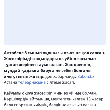
Ақтөбеде 8 сынып оқушысы өз-өзіне қол салған.
Жасөспірімді жақындары өз үйінде асылып
тұрған жерінен тауып алған. Жас өреннің
мұндай қадамға баруға не себеп болғаны
анықталып жатыр,
деп хабарлайды
Zakon.kz
Астана
телеарнасына
сілтеме жасап.
Қайғылы оқиға жасөсіріпімнің өз үйінде болған.
Көршілердің айтуынша, мектептен келген 13 жасар
бала спорттық киімнің белдігіне асылып қалған