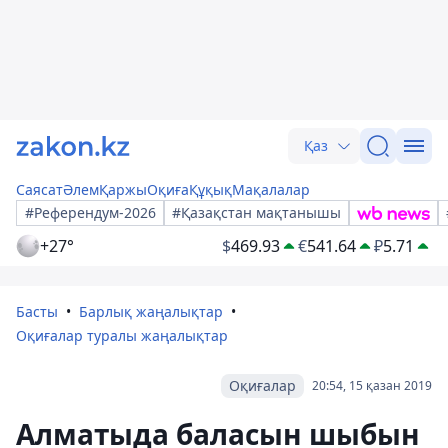
Қаз
Саясат
Әлем
Қаржы
Оқиға
Құқық
Мақалалар
#Референдум-2026
#Қазақстан мақтанышы
+27°
$
469.93
€
541.64
₽
5.71
Басты
Барлық жаңалықтар
Оқиғалар туралы жаңалықтар
Оқиғалар
20:54, 15 қазан 2019
Алматыда баласын шыбын