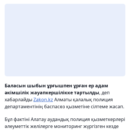
Баласын шыбын ұрғышпен ұрған ер адам
әкімшілік жауапкершілікке тартылды
, деп
хабарлайды
Zakon.kz
Алматы қалалық полиция
департаментінің баспасөз қызметіне сілтеме жасап.
Бұл фактіні Алатау аудандық полиция қызметкерлері
әлеуметтік желілерге мониторинг жүргізген кезде