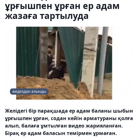
ұрғышпен ұрған ер адам
жазаға тартылуда
видеодан алынды
Желідегі бір парақшада ер адам баланы шыбын
ұрғышпен ұрған, содан кейін арматураны қолға
алып, балаға ұмтылған видео жарияланған.
Бірақ ер адам баласын темірмен ұрмаған.