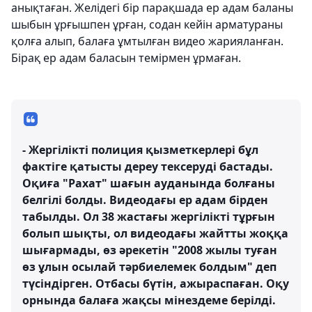
анықтаған. Желідегі бір парақшада ер адам баланы
шыбын ұрғышпен ұрған, содан кейін арматураны
қолға алып, балаға ұмтылған видео жарияланған.
Бірақ ер адам баласын темірмен ұрмаған.
- Жергілікті полиция қызметкерлері бұл
фактіге қатысты дереу тексеруді бастады.
Оқиға "Рахат" шағын ауданында болғаны
белгілі болды. Видеодағы ер адам бірден
табылды. Ол 38 жастағы жергілікті тұрғын
болып шықты, ол видеодағы жайтты жоққа
шығармады, өз әрекетін "2008 жылы туған
өз ұлын осылай тәрбиелемек болдым" деп
түсіндірген. Отбасы бүтін, ажыраспаған. Оқу
орнында балаға жақсы мінездеме берілді.