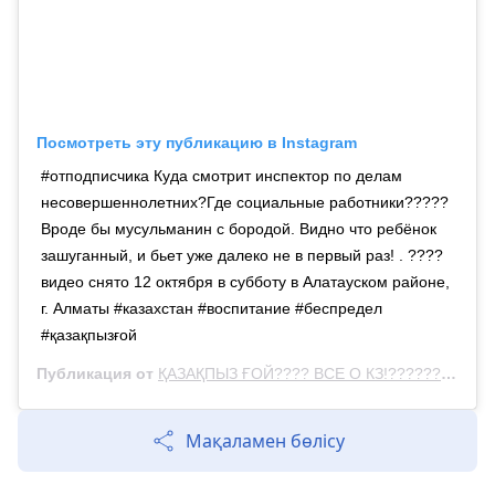
Посмотреть эту публикацию в Instagram
#отподписчика Куда смотрит инспектор по делам
несовершеннолетних?Где социальные работники?????
Вроде бы мусульманин с бородой. Видно что ребёнок
зашуганный, и бьет уже далеко не в первый раз! . ????
видео снято 12 октября в субботу в Алатауском районе,
г. Алматы #казахстан #воспитание #беспредел
#қазақпызғой
Публикация от
ҚАЗАҚПЫЗ ҒОЙ???? ВСЕ О КЗ!????????
(@q
Мақаламен бөлісу