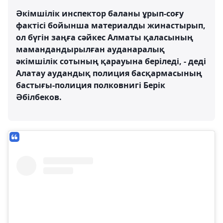
Әкімшілік инспектор баланы ұрып-соғу
фактісі бойынша материалды жинастырып,
ол бүгін заңға сәйкес Алматы қаласының
мамандандырылған ауданаралық
әкімшілік сотының қарауына беріледі, - деді
Алатау аудандық полиция басқармасының
бастығы-полиция полковнигі Берік
Әбілбеков.