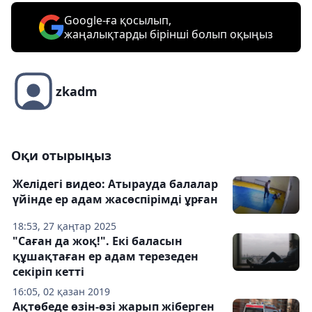
Google-ға қосылып,
жаңалықтарды бірінші болып оқыңыз
zkadm
Оқи отырыңыз
Желідегі видео: Атырауда балалар
үйінде ер адам жасөспірімді ұрған
18:53, 27 қаңтар 2025
"Саған да жоқ!". Екі баласын
құшақтаған ер адам терезеден
секіріп кетті
16:05, 02 қазан 2019
Ақтөбеде өзін-өзі жарып жіберген