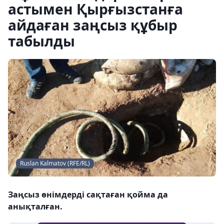
астымен Қырғызстанға
айдаған заңсыз құбыр
табылды
Ruslan Kalmatov (RFE/RL)
Заңсыз өнімдерді сақтаған қойма да
анықталған.