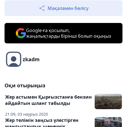
Мақаламен бөлісу
Google-ға қосылып,
жаңалықтарды бірінші болып оқыңыз
zkadm
Оқи отырыңыз
Жер астымен Қырғызстанға бензин
айдайтын шланг табылды
21:09, 03 наурыз 2020
Жер телімін заңсыз үлестірген
маңғыстаулық шенеунік