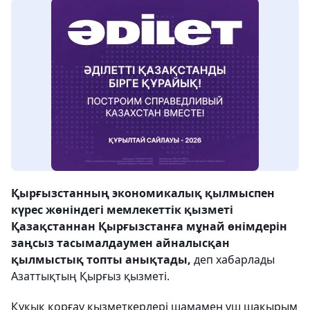
Қырғызстанның экономикалық қылмыспен
күрес жөніндегі мемлекеттік қызметі
Қазақстаннан Қырғызстанға мұнай өнімдерін
заңсыз тасымалдаумен айналысқан
қылмыстық топты анықтады,
деп хабарлады
Азаттықтың Қырғыз қызметі.
Құқық қорғау қызметкерлері шамамен үш шақырым