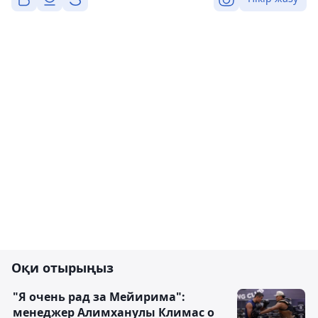
Оқи отырыңыз
"Я очень рад за Мейирима":
менеджер Алимханулы Климас о