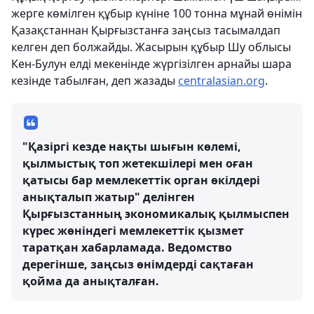
жерге көмілген құбыр күніне 100 тонна мұнай өнімін
Қазақстаннан Қырғызстанға заңсыз тасымалдап
келген деп болжайды. Жасырын құбыр Шу облысы
Кен-Булун елді мекенінде жүргізілген арнайы шара
кезінде табылған, деп жазады
centralasian.org
.
"Қазіргі кезде нақты шығын көлемі,
қылмыстық топ жетекшілері мен оған
қатысы бар мемлекеттік орган өкілдері
анықталып жатыр" делінген
Қырғызстанның экономикалық қылмыспен
күрес жөніндегі мемлекеттік қызмет
таратқан хабарламада. Ведомство
дерегінше, заңсыз өнімдерді сақтаған
қойма да анықталған.