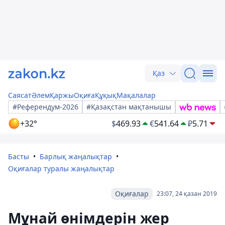
Қаз
Саясат
Әлем
Қаржы
Оқиға
Құқық
Мақалалар
#Референдум-2026
#Қазақстан мақтанышы
+32°
$
469.93
€
541.64
₽
5.71
Басты
Барлық жаңалықтар
Оқиғалар туралы жаңалықтар
Оқиғалар
23:07, 24 қазан 2019
Мұнай өнімдерін жер