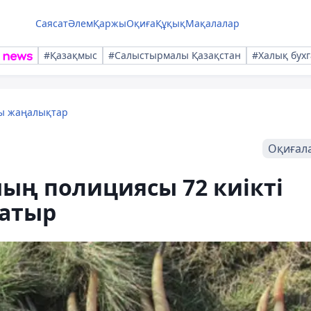
Саясат
Әлем
Қаржы
Оқиға
Құқық
Мақалалар
#Қазақмыс
#Салыстырмалы Қазақстан
#Халық бухг
лы жаңалықтар
Оқиғал
ың полициясы 72 киікті
жатыр