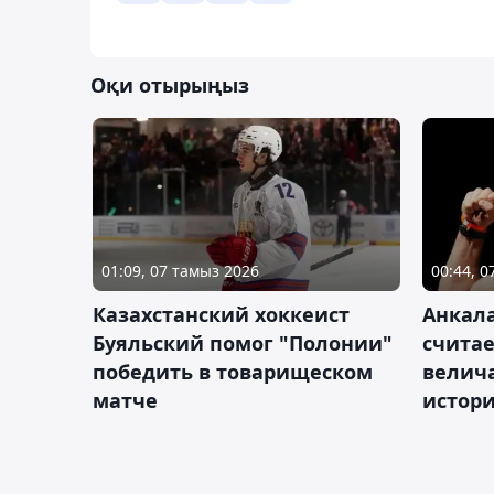
Оқи отырыңыз
01:09, 07 тамыз 2026
00:44, 
Казахстанский хоккеист
Анкала
Буяльский помог "Полонии"
счита
победить в товарищеском
велич
матче
истор