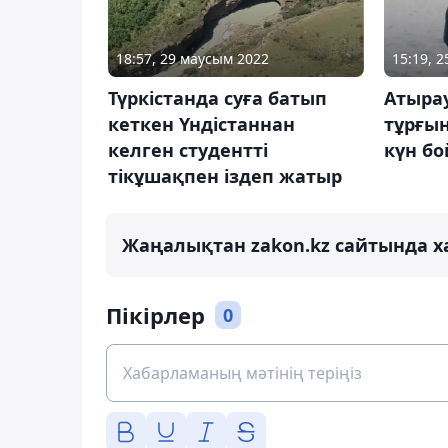
18:57, 29 маусым 2022
15:19, 
Түркістанда суға батып
Атыра
кеткен Үндістаннан
тұрғын
келген студентті
күн б
тікұшақпен іздеп жатыр
Жаңалықтан zakon.kz сайтында х
Пікірлер
0