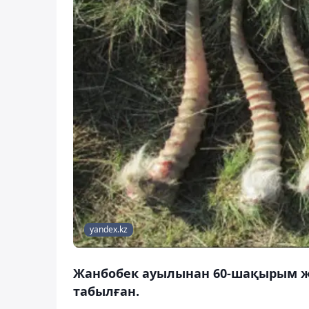
yandex.kz
Жанбобек ауылынан 60-шақырым жерд
табылған.