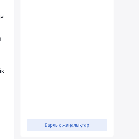
ды
і
ік
Барлық жаңалықтар