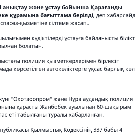
рді анықтау және ұстау бойынша Қарағанды
еке құрамына бағыттама берілді,
деп хабарлай
пасөз-қызметіне сілтеме жасап..
лығымен күдіктілерді ұстауға байланысты білікт
рылған болатын.
ыстағы полиция қызметкерлерімен бірлесіп
ада көрсетілген автокөліктерге ұқсас барлық көл
н күні "Охотзоопром" және Нұра аудандық полиция
уданына қарасты Жанбобек ауылынан 60-шақырым
ұтас еті табылғаны туралы хабарланған.
спубликасы Қылмыстық Кодексінің 337 бабы 4