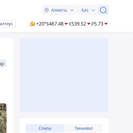
Алматы
Қаз
+20°
$
467.48
€
539.52
₽
5.73
алтері
ар
Соңғы
Танымал