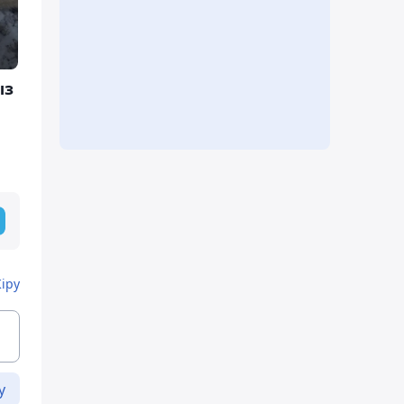
ыз
Кіру
у