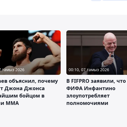
07 тамыз 2026
00:10, 07 тамыз 2026
ев объяснил, почему
В FIFPRO заявили, что
ет Джона Джонса
ФИФА Инфантино
айшим бойцом в
злоупотребляет
ии ММА
полномочиями