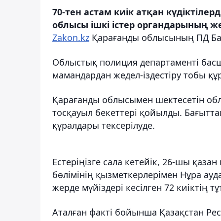
70-тен астам киік атқан күдіктіле
облысы ішкі істер органдарының ж
Zakon.kz
Қарағанды облысының ПД Бас
Облыстық полиция департаменті басшы
мамандардан жедел-іздестіру тобы құ
Қарағанды облысымен шектесетін обл
тосқауыл бекеттері қойылды. Бағыттам
құралдары тексерілуде.
Естеріңізге сала кетейік, 26-шы қаза
бөлімінің қызметкерлерімен Нұра а
жерде мүйіздері кесілген 72 киіктің т
Аталған факті бойынша Қазақстан Ре