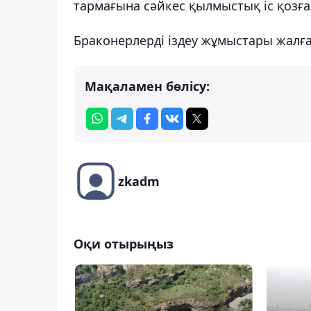
тармағына сәйкес қылмыстық іс қозға
Браконерлерді іздеу жұмыстары жалға
Мақаламен бөлісу:
zkadm
Оқи отырыңыз