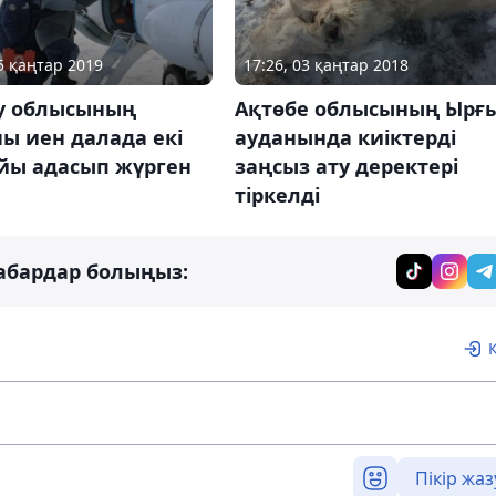
25 қаңтар 2019
17:26, 03 қаңтар 2018
у облысының
Ақтөбе облысының Ырғ
ы иен далада екі
ауданында киіктерді
ойы адасып жүрген
заңсыз ату деректері
тіркелді
абардар болыңыз:
Пікір жаз