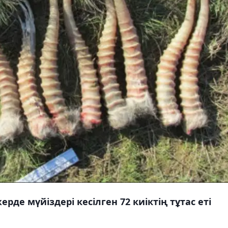
е мүйіздері кесілген 72 киіктің тұтас еті