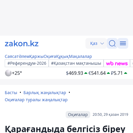
Қаз
Саясат
Әлем
Қаржы
Оқиға
Құқық
Мақалалар
#Референдум-2026
#Қазақстан мақтанышы
+25°
$
469.93
€
541.64
₽
5.71
Басты
Барлық жаңалықтар
Оқиғалар туралы жаңалықтар
Оқиғалар
20:50, 29 қазан 2019
Қарағандыда белгісіз біреу