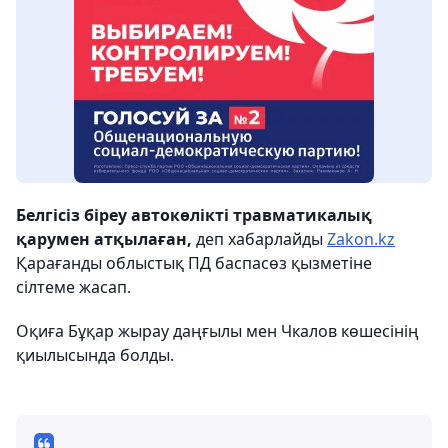
Белгісіз біреу автокөлікті травматикалық
қарумен атқылаған,
деп хабарлайды
Zakon.kz
Қарағанды ​​облыстық ПД баспасөз қызметіне
сілтеме жасап.
Оқиға Бұқар жырау даңғылы мен Чкалов көшесінің
қиылысында болды.