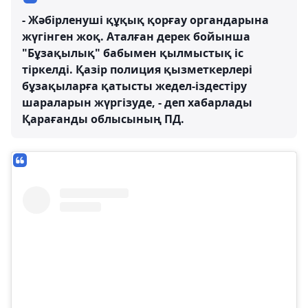
- Жәбірленуші құқық қорғау органдарына
жүгінген жоқ. Аталған дерек бойынша
"Бұзақылық" бабымен қылмыстық іс
тіркелді. Қазір полиция қызметкерлері
бұзақыларға қатысты жедел-іздестіру
шараларын жүргізуде, - деп хабарлады
Қарағанды ​​облысының ПД.