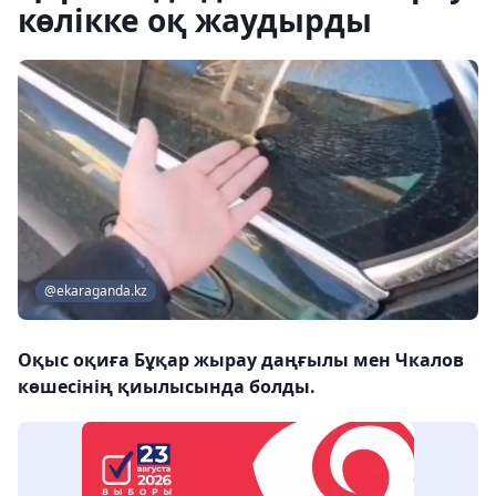
көлікке оқ жаудырды
@ekaraganda.kz
Оқыс оқиға Бұқар жырау даңғылы мен Чкалов
көшесінің қиылысында болды.