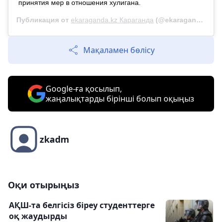
принятия мер в отношения хулигана.
Публикация от
ekaraganda.kz Караганда
(@ekaraganda.kz)
Мақаламен бөлісу
Google-ға қосылып,
жаңалықтарды бірінші болып оқыңыз
zkadm
Оқи отырыңыз
АҚШ-та белгісіз біреу студенттерге
оқ жаудырды