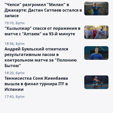
"Челси" разгромил "Милан" в
Джакарте: Дастан Сатпаев остался в
запасе
19:10, Бүгін
"Кызылжар" спасся от поражения в
матче с "Алтаем" на 93-й минуте
18:56, Бүгін
Андрей Буяльский отметился
результативным пасом в
контрольном матче за "Полонию
Бытом"
18:20, Бүгін
Теннисистка Соня Жиенбаева
вышла в финал турнира ITF в
Испании
17:43, Бүгін