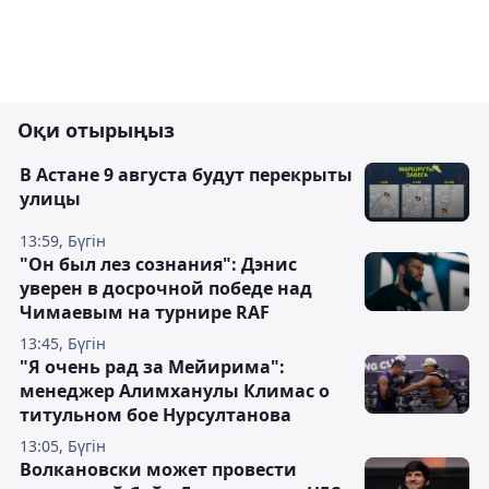
Оқи отырыңыз
В Астане 9 августа будут перекрыты
улицы
13:59, Бүгін
"Он был лез сознания": Дэнис
уверен в досрочной победе над
Чимаевым на турнире RAF
13:45, Бүгін
"Я очень рад за Мейирима":
менеджер Алимханулы Климас о
титульном бое Нурсултанова
13:05, Бүгін
Волкановски может провести