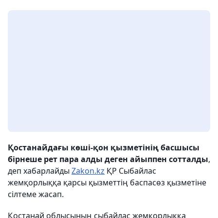
Қостанайдағы көші-қон қызметінің басшысы
бірнеше рет пара алды деген айыппен сотталды
,
деп хабарлайды
Zakon.kz
ҚР Сыбайлас
жемқорлыққа қарсы қызметтің баспасөз қызметіне
сілтеме жасап.
Қостанай облысының сыбайлас жемқорлыққа