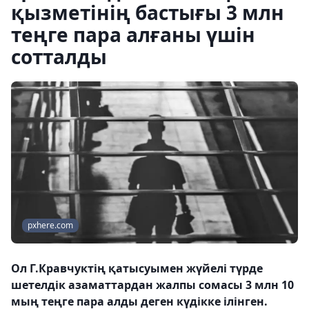
қызметінің бастығы 3 млн
теңге пара алғаны үшін
сотталды
pxhere.com
Ол Г.Кравчуктің қатысуымен жүйелі түрде
шетелдік азаматтардан жалпы сомасы 3 млн 10
мың теңге пара алды деген күдікке ілінген.