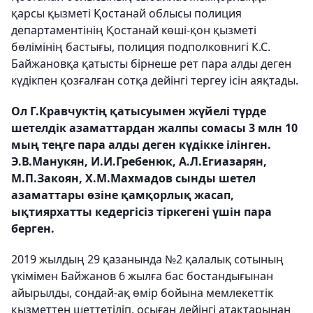
қарсы қызметі Қостанай облысы полиция
департаментінің Қостанай көші-қон қызметі
бөлімінің бастығы, полиция подполковнигі К.С.
Байжановқа қатысты бірнеше рет пара алды деген
күдікпен қозғалған сотқа дейінгі тергеу ісін аяқтады.
Ол Г.Кравчуктің қатысуымен жүйелі түрде
шетелдік азаматтардан жалпы сомасы 3 млн 10
мың теңге пара алды деген күдікке ілінген.
Э.В.Манукян, И.И.Гребенюк, А.Л.Егиазарян,
М.П.Закоян, Х.М.Махмадов сынды шетел
азаматтары өзіне қамқорлық жасап,
ықтиярхатты кедергісіз тіркегені үшін пара
берген.
2019 жылдың 29 қазанында №2 қалалық сотының
үкімімен Байжанов 6 жылға бас бостандығынан
айырылды, сондай-ақ өмір бойына мемлекеттік
қызметтен шеттетіліп, осыған дейінгі атақтарынан