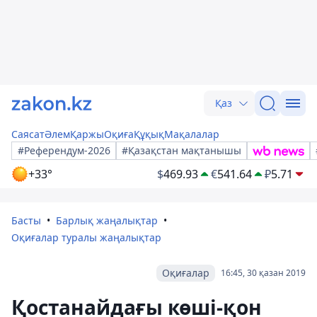
Қаз
Саясат
Әлем
Қаржы
Оқиға
Құқық
Мақалалар
#Референдум-2026
#Қазақстан мақтанышы
+33°
$
469.93
€
541.64
₽
5.71
Басты
Барлық жаңалықтар
Оқиғалар туралы жаңалықтар
Оқиғалар
16:45, 30 қазан 2019
Қостанайдағы көші-қон