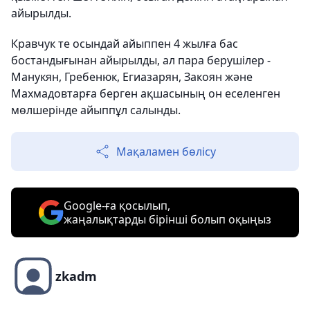
айырылды.
Кравчук те осындай айыппен 4 жылға бас
бостандығынан айырылды, ал пара берушілер -
Манукян, Гребенюк, Егиазарян, Закоян және
Махмадовтарға берген ақшасының он еселенген
мөлшерінде айыппұл салынды.
Мақаламен бөлісу
Google-ға қосылып,
жаңалықтарды бірінші болып оқыңыз
zkadm