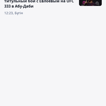
титульный бой с Евлоевым на UFC
333 в Абу-Даби
12:23, Бүгін