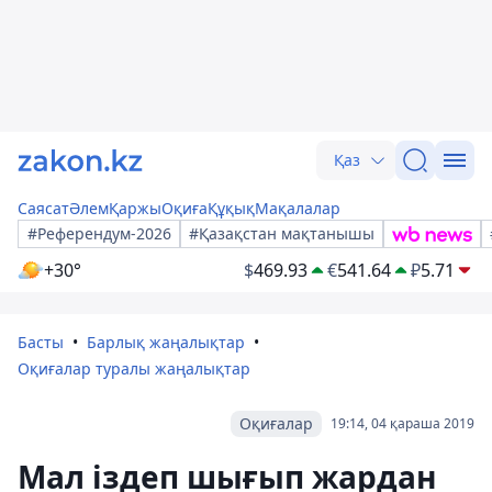
Қаз
Саясат
Әлем
Қаржы
Оқиға
Құқық
Мақалалар
#Референдум-2026
#Қазақстан мақтанышы
+30°
$
469.93
€
541.64
₽
5.71
Басты
Барлық жаңалықтар
Оқиғалар туралы жаңалықтар
Оқиғалар
19:14, 04 қараша 2019
Мал іздеп шығып жардан