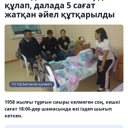
құлап, далада 5 сағат
жатқан әйел құтқарылды
ТО ПД Баспасөз қызметі
1958 жылғы тұрғын сиыры келмеген соң, кешкі
сағат 18:00-дер шамасында өзі іздеп шығып
кеткен.