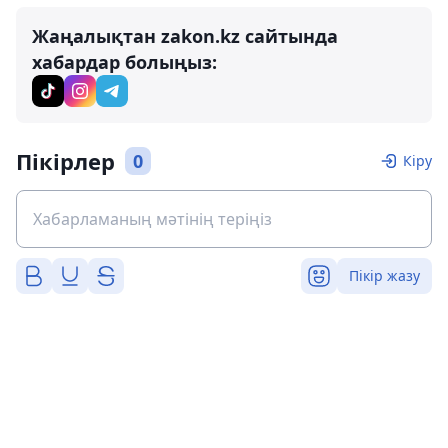
Жаңалықтан zakon.kz сайтында
хабардар болыңыз:
Пікірлер
0
Кіру
Пікір жазу