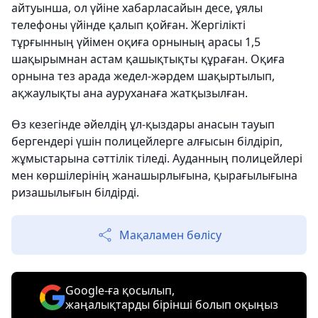
айтуынша, ол үйіне хабарласайын десе, ұялы
телефоны үйінде қалып қойған. Жергілікті
тұрғынның үйімен оқиға орнының арасы 1,5
шақырымнан астам қашықтықты құраған. Оқиға
орнына тез арада жедел-жәрдем шақыртылып,
ақжаулықты ана ауруханаға жатқызылған.
Өз кезегінде әйелдің ұл-қыздары анасын тауып
бергендері үшін полицейлерге алғысын білдіріп,
жұмыстарына сәттілік тіледі. Ауданның полицейлері
мен көршілерінің жанашырлығына, қырағылығына
ризашылығын білдірді.
Мақаламен бөлісу
Google-ға қосылып,
жаңалықтарды бірінші болып оқыңыз