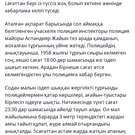
сағаттан бері із-түссіз жоқ болып кеткені жөнінде
хабарлама келіп түседі.
Аталған ақпарат барысында сол аймаққа
белгіленген учаскелік полиция инспекторы полиция
майоры Аспандияр Жайын тез арада қамданып,
жоғалған тұрғынның үйіне жетеді. Полицейдің
анықтауынша, 1958 жылғы тұрғын сиыры келмеген
соң, кешкі сағат 18:00-дер шамасында өзі іздеп
шығып кеткен. Арадан бірнеше сағат өтсе
келмегендіктен ұлы полицияға хабар берген.
Содан малын іздеп шыққан жергілікті тұрғынды
полицейлермен қатар көршілері, ағайын-туыстары
бірлесіп іздеуге шықты. Нәтижесінде түнгі сағат
23:30-дар шамасында әйелді тауып алды. Ол мал
жайылымына барарда 3 метр тереңдіктегі жардан
аяғы тайып құлап, жүре алмай отырғандығы
анықталды. 5сағаттан астам жарда жатқан апаның