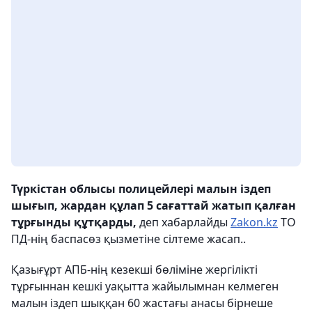
Түркістан облысы полицейлері малын іздеп
шығып, жардан құлап 5 сағаттай жатып қалған
тұрғынды құтқарды,
деп хабарлайды
Zakon.kz
ТО
ПД-нің баспасөз қызметіне сілтеме жасап..
Қазығұрт АПБ-нің кезекші бөліміне жергілікті
тұрғыннан кешкі уақытта жайылымнан келмеген
малын іздеп шыққан 60 жастағы анасы бірнеше