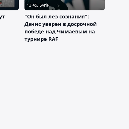
13:45, Бүгін
ут
"Он был лез сознания":
Дэнис уверен в досрочной
победе над Чимаевым на
турнире RAF