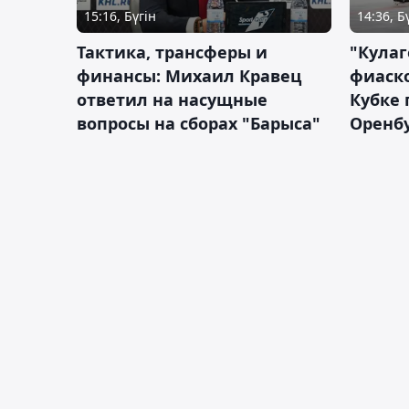
15:16, Бүгін
14:36, Б
Тактика, трансферы и
"Кулаг
финансы: Михаил Кравец
фиаско
ответил на насущные
Кубке 
вопросы на сборах "Барыса"
Оренбу