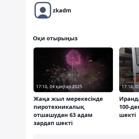
zkadm
Оқи отырыңыз
17:10, 04 қаңтар 2025
17:18, 
Жаңа жыл мерекесінде
Иранда
пиротехникалық
100-де
отшашудан 63 адам
шекті
зардап шекті