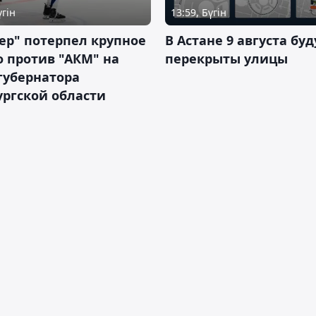
үгін
13:59, Бүгін
ер" потерпел крупное
В Астане 9 августа буд
 против "АКМ" на
перекрыты улицы
губернатора
ргской области