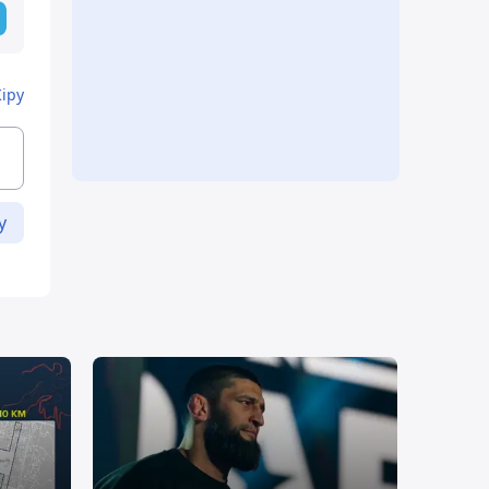
Кіру
у