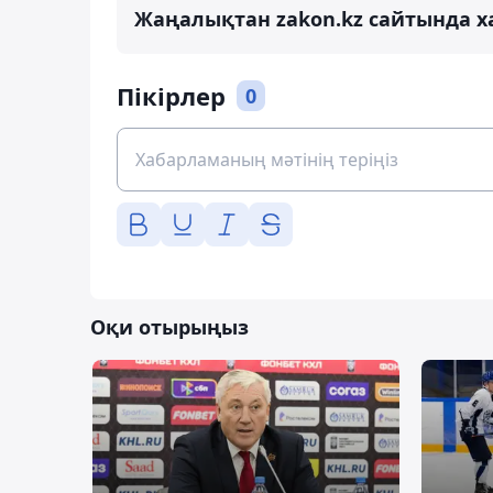
Жаңалықтан zakon.kz сайтында х
Пікірлер
0
Оқи отырыңыз