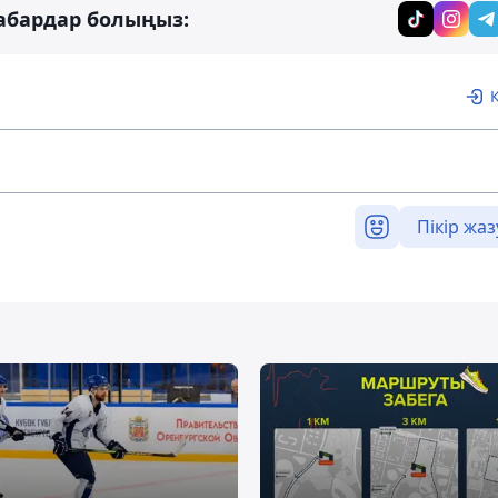
абардар болыңыз:
Пікір жаз