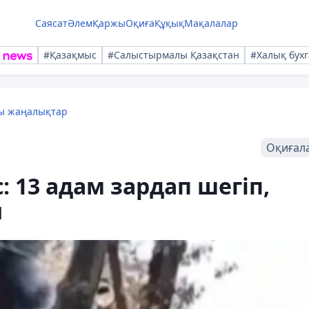
Саясат
Әлем
Қаржы
Оқиға
Құқық
Мақалалар
#Қазақмыс
#Салыстырмалы Қазақстан
#Халық бухг
лы жаңалықтар
Оқиғал
 13 адам зардап шегіп,
ы