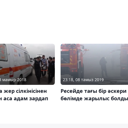
03 мамыр 2018
23:18, 08 тамыз 2019
 жер сілкінісінен
Ресейде тағы бір әскери
н аса адам зардап
бөлімде жарылыс болд