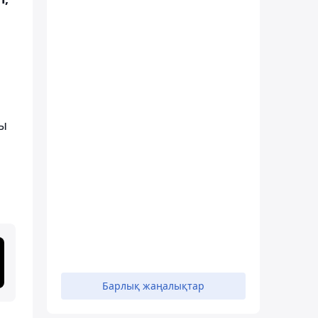
ы
лы
Барлық жаңалықтар