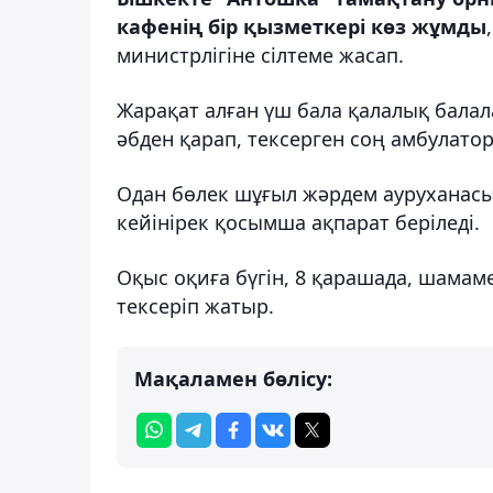
кафенің бір қызметкері көз жұмды
министрлігіне сілтеме жасап.
Жарақат алған үш бала қалалық балал
әбден қарап, тексерген соң амбулатор
Одан бөлек шұғыл жәрдем ауруханасын
кейінірек қосымша ақпарат беріледі.
Оқыс оқиға бүгін, 8 қарашада, шамаме
тексеріп жатыр.
Мақаламен бөлісу: