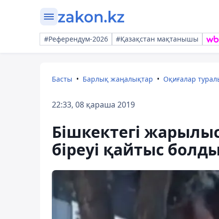
#Референдум-2026
#Қазақстан мақтанышы
Басты
Барлық жаңалықтар
Оқиғалар тура
22:33, 08 қараша 2019
Бішкектегі жарылыс:
біреуі қайтыс болд