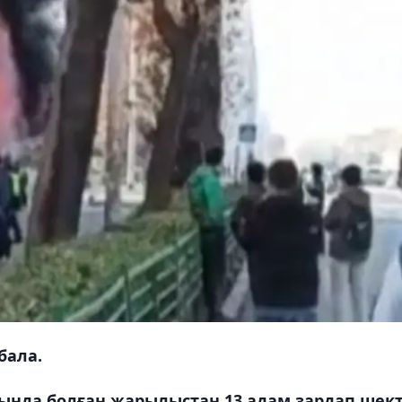
бала.
ында болған жарылыстан 13 адам зардап шект