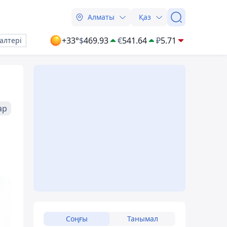
Алматы
Қаз
+33°
$
469.93
€
541.64
₽
5.71
алтері
ар
Соңғы
Танымал