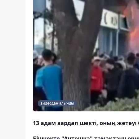
видеодан алынды
13 адам зардап шекті, оның жетеуі 
Бішкекте "Антошка" тамақтану орн