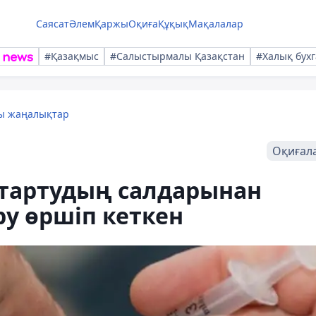
Саясат
Әлем
Қаржы
Оқиға
Құқық
Мақалалар
#Қазақмыс
#Салыстырмалы Қазақстан
#Халық бухг
лы жаңалықтар
Оқиғал
 тартудың салдарынан
ру өршіп кеткен