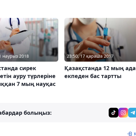
01 наурыз 2018
23:50, 17 қараша 2017
станда сирек
Қазақстанда 12 мың ад
етін ауру түрлеріне
екпеден бас тартты
ққан 7 мың науқас
абардар болыңыз: