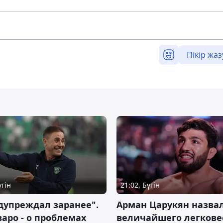
Пікір жаз
үгін
21:02, Бүгін
дупреждал заранее".
Арман Царукян назва
аро - о проблемах
величайшего легкове