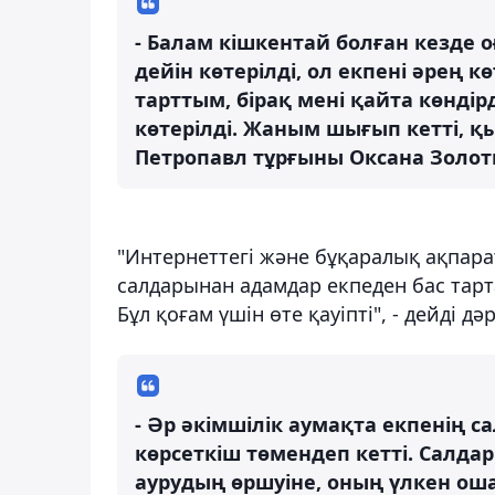
- Балам кішкентай болған кезде о
дейін көтерілді, ол екпені әрең к
тарттым, бірақ мені қайта көндір
көтерілді. Жаным шығып кетті, қыз
Петропавл тұрғыны Оксана Золот
"Интернеттегі және бұқаралық ақпар
салдарынан адамдар екпеден бас тарт
Бұл қоғам үшін өте қауіпті", - дейді дә
- Әр әкімшілік аумақта екпенің 
көрсеткіш төмендеп кетті. Салда
аурудың өршуіне, оның үлкен оша