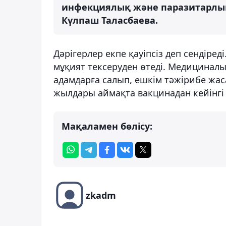
инфекциялық және паразитарлық
Күлпаш Таласбаева.
Дәрігерлер екпе қауіпсіз деп сендіред
мұқият тексеруден өтеді. Медициналық
адамдарға салып, ешкім тәжірибе жас
жылдары аймақта вакцинадан кейінгі
Мақаламен бөлісу:
zkadm