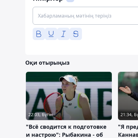
Оқи отырыңыз
22:03, Бүгін
21:34, Б
"Всё сводится к подготовке
"Я пре
и настрою": Рыбакина - об
Каннав