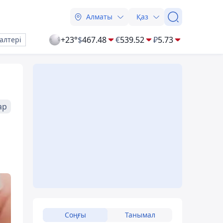
Алматы
Қаз
+23°
$
467.48
€
539.52
₽
5.73
алтері
ар
Соңғы
Танымал