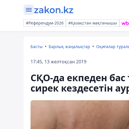
#Референдум-2026
#Қазақстан мақтанышы
Басты
Барлық жаңалықтар
Оқиғалар тура
17:45, 13 желтоқсан 2019
СҚО-да екпеден бас
сирек кездесетін ау