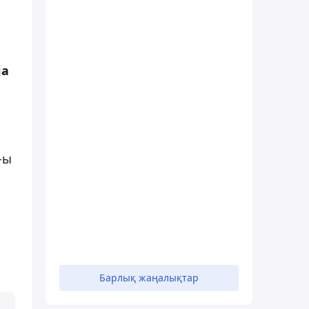
ла
-ы
Барлық жаңалықтар