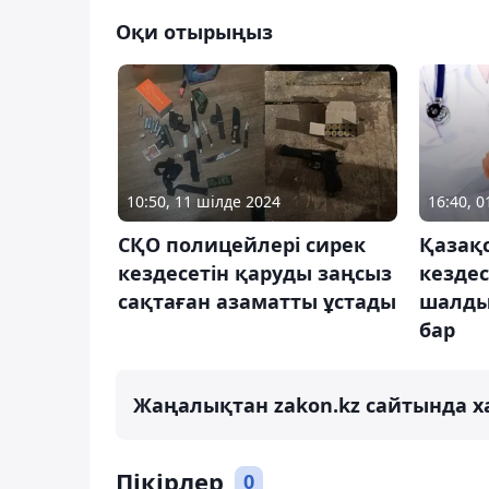
Оқи отырыңыз
10:50, 11 шілде 2024
16:40, 
СҚО полицейлері сирек
Қазақ
кездесетін қаруды заңсыз
кездес
сақтаған азаматты ұстады
шалды
бар
Жаңалықтан zakon.kz сайтында х
Пікірлер
0