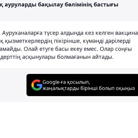
 ауруларды бақылау бөлімінің бастығы
і. Ауруханаларға түсер алдында кез келген вакцина
 қызметкерлердің пікірінше, күмәнді дәрілерді
амайды. Олай етуге басы екеу емес. Олар соңғы
 дерттің асқынулары болмағанын айтады.
Google-ға қосылып,
жаңалықтарды бірінші болып оқыңыз