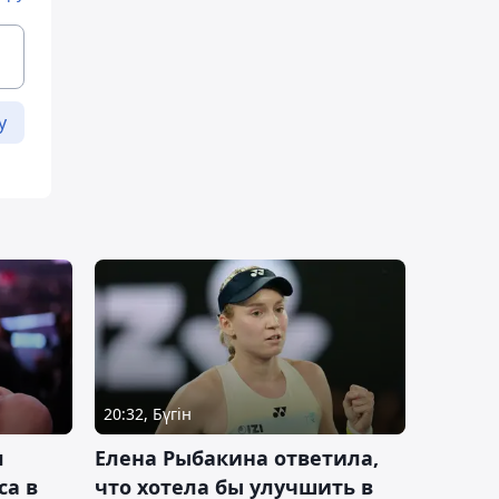
у
20:32, Бүгін
л
Елена Рыбакина ответила,
са в
что хотела бы улучшить в