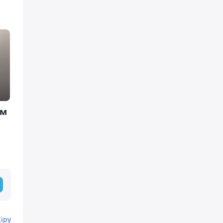
ам
Кіру