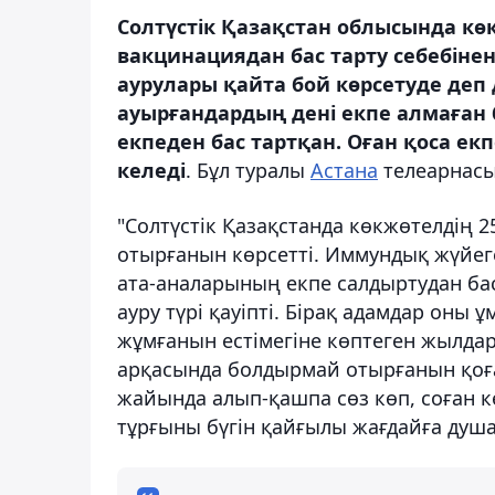
Солтүстік Қазақстан облысында кө
вакцинациядан бас тарту себебіне
аурулары қайта бой көрсетуде деп
ауырғандардың дені екпе алмаған б
екпеден бас тартқан. Оған қоса ек
келеді
. Бұл туралы
Астана
телеарнасы
"Солтүстік Қазақстанда көкжөтелдің 
отырғанын көрсетті. Иммундық жүйеге
ата-аналарының екпе салдыртудан бас
ауру түрі қауіпті. Бірақ адамдар оны
жұмғанын естімегіне көптеген жылдар
арқасында болдырмай отырғанын қоғам 
жайында алып-қашпа сөз көп, соған к
тұрғыны бүгін қайғылы жағдайға душар