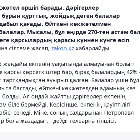
кжөтел өршіп барады. Дәрігерлер
н бұрын құрттық, жойдық деген балалар
 дабыл қағады. Өйткені көкжөтелмен
алалар. Мысалы, бұл өңірде 270-тен астам ба
пеге қарсылардың қарасы күннен күнге өсіп
на сілтеме жасап,
zakon.kz
хабарлайды.
25 жағдайы екпенің уақытында алмауынан болып
 қарсы көрсеткіштер бар, бірақ балалардың 42% 
 тартқандықтан ауырып қалған. Балалар үшін бұл
 ұмыта бастады, өйткені көкжөтелден адамның көз
 болды. Ал ондай жайтты дәрігерлер екпенің
біле бермейді. Керісінше, екпенің қауіптілігі
өбісі сенеді. Міне, соның салдарынан Петропавл
 бола жаздады", - дейді телеарна тілшісі.