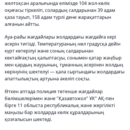
желтоқсан аралығында елімізде 104 жол-көлік
оқиғасы тіркеліп, солардың салдарынан 39 адам
қаза тауып, 158 адам түрлі дене жарақаттарын
алғанын айтты.
Ауа-райы жағдайлары жолдардағы жағдайға кері
әсерін тигізді. Температураның нөл градусқа дейін
күрт көтерілуі және соның салдарынан
көктайғақтың қалыптасуы, сонымен қатар жаңбыр
мен қардың жаууының, тұманның әсерінен жолдың
көрінуінің шектелуі — қала сыртындағы жолдардағы
апаттылықтың артуына әкеліп соқты.
Өткен аптада полиция төтенше жағдайлар
бөлімшелерімен және "Қазавтожол" ҰК" АҚ-пен
бірге 11 облыста республикалық және жергілікті
маңызы бар жолдарда көлік құралдарының
қозғалысын шектеді.