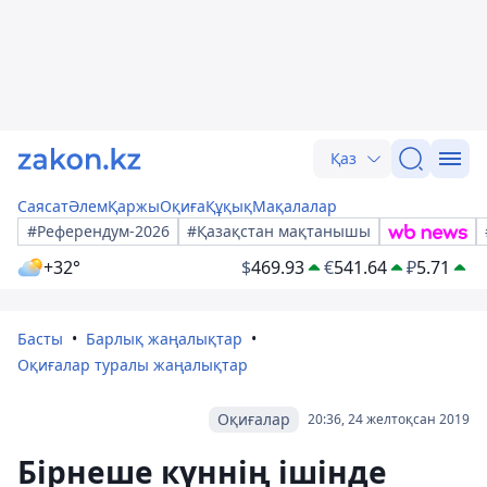
Қаз
Саясат
Әлем
Қаржы
Оқиға
Құқық
Мақалалар
#Референдум-2026
#Қазақстан мақтанышы
+32°
$
469.93
€
541.64
₽
5.71
Басты
Барлық жаңалықтар
Оқиғалар туралы жаңалықтар
Оқиғалар
20:36, 24 желтоқсан 2019
Бірнеше күннің ішінде