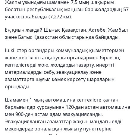
Жалпы ұзындығы шамамен 7,5 мың шақырым
болатын республикалық маңызы бар жолдардың 57
учаскесі жабылды (7,272 км).
Ең қиын жағдай Шығыс Қазақстан, Ақтөбе, Жамбыл
және Батыс Қазақстан облыстарында байқалды.
Ішкі істер органдары коммуналдық қызметтермен
және жергілікті атқарушы органдармен бірлесіп,
кептелістерді жою, жолдарды тазарту, инертті
материалдарды себу, эвакуациялау және
азаматтарға шұғыл көмек көрсету шараларын
орындады.
Шамамен 1 мың автомашина кептелісте қалған,
барлығы қар құрсауынан 120-дан астам автомашина
мен 900-ден астам адам эвакуацияланды.
Эвакуацияланған азаматтар жақын маңдағы елді
мекендерде орналасқан жылыту пункттеріне