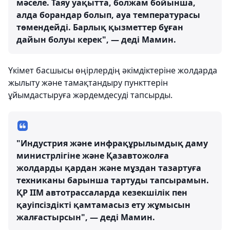
мәселе. Таяу уақытта, болжам бойынша,
алда борандар болып, ауа температурасы
төмендейді. Барлық қызметтер бұған
дайын болуы керек", — деді Мамин.
Үкімет басшысы өңірлердің әкімдіктеріне жолдарда
жылыту және тамақтандыру пункттерін
ұйымдастыруға жәрдемдесуді тапсырды.
"Индустрия және инфрақұрылымдық даму
министрлігіне және Қазавтожолға
жолдарды қардан және мұздан тазартуға
техниканы барынша тартуды тапсырамын.
ҚР ІІМ автотрассаларда кезекшілік пен
қауіпсіздікті қамтамасыз ету жұмысын
жалғастырсын", — деді Мамин.