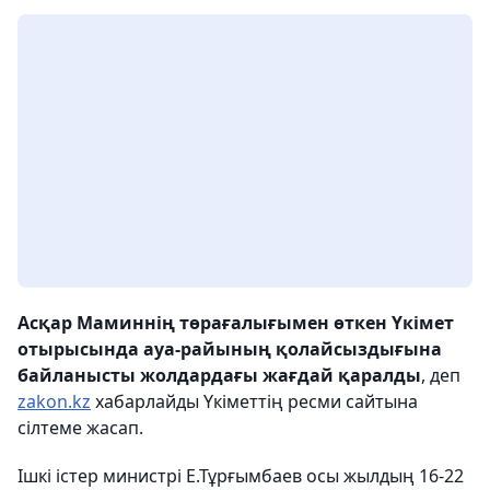
Асқар Маминнің төрағалығымен өткен Үкімет
отырысында ауа-райының қолайсыздығына
байланысты жолдардағы жағдай қаралды
, деп
zakon.kz
хабарлайды Үкіметтің ресми сайтына
сілтеме жасап.
Ішкі істер министрі Е.Тұрғымбаев осы жылдың 16-22