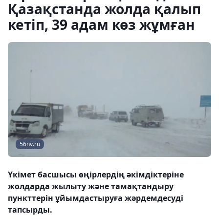
Қазақстанда жолда қалып
кетіп, 39 адам көз жұмған
56nv.ru
Үкімет басшысы өңірлердің әкімдіктеріне
жолдарда жылыту және тамақтандыру
пункттерін ұйымдастыруға жәрдемдесуді
тапсырды.