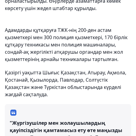
орналастырылды. Өңірлерде азаматтарға көмек
көрсету үшін жедел штабтар құрылды.
Адамдарды құтқаруға ТЖК-нің 200-ден астам
қызметкері мен 300 полиция қызметкері, 170 бірлік
құтқару техникасы мен полиция машиналары,
сондай-ақ жергілікті атқарушы органдар мен жол
қызметтерінің арнайы техникалары тартылған.
Қазіргі уақытта Шығыс Қазақстан, Атырау, Ақмола,
Қостанай, Қызылорда, Павлодар, Солтүстік
Қазақстан және Түркістан облыстарында күрделі
жағдай сақталуда.
"Жүргізушілер мен жолаушылардың
қауіпсіздігін қамтамасыз ету өте маңызды