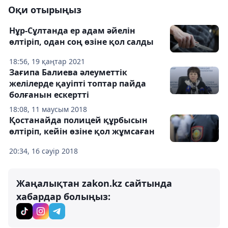
Оқи отырыңыз
Нұр-Сұлтанда ер адам әйелін
өлтіріп, одан соң өзіне қол салды
18:56, 19 қаңтар 2021
Зағипа Балиева әлеуметтік
желілерде қауіпті топтар пайда
болғанын ескертті
18:08, 11 маусым 2018
Қостанайда полицей құрбысын
өлтіріп, кейін өзіне қол жұмсаған
20:34, 16 сәуір 2018
Жаңалықтан zakon.kz сайтында
хабардар болыңыз: