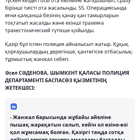
Түскен кездегі осы ота бөліміне жатқызылып, сразу
бірінші тиісті ота жасалынды. 55. Операциясында
яғни қалқанша безінің қанау қан тамырларын
тоқтатып жасалды және екінші трахеяға
трахестонический түтікше қойылды.
Қазір бұл іспен полиция айналысып жатыр. Құқық
қорғаушылардың дерегінше, қантөгіске отбасылық-
тұрмыстық жанжал себеп.
Әсел СӘДЕНОВА, ШЫМКЕНТ ҚАЛАСЫ ПОЛИЦИЯ
ДЕПАРТАМЕНТІ БАСПАСӨЗ ҚЫЗМЕТІНІҢ
ЖЕТЕКШІСІ:
- Жанжал барысында жұбайы әйеліне
пышақ жарақатын салып, кейін ол өзіне-өзі
қол жұмсамақ болған. Қазіргі таңда сотқа
дейінгі тергеп-тексеру амалдары басталды.