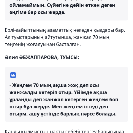
ойламаймын. Сүйегіне дейін өткен деген
әңгіме бар осы жерде.
Ерлі-зайыптының азаматтық некеден қыздары бар.
Ал туыстарының айтутынша, жанжал 70 мың
теңгенің жоғалуынан басталған.
Әлия ӘБЖАППАРОВА, ТУЫСЫ:
- Жеңгем 70 мың ақша жоқ деп осы
жанжалды көтеріп отыр. Үйімде ақша
ұрланды деп жанжал көтерген жеңгем боп
отыр бұл жерде. Мен жеңгем істеді деп
отырм, ашу үстінде барлық нәрсе болады.
Қанды қылмыстың нақты себебі тергеу барысында