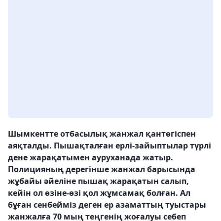
Шымкентте отбасылық жанжал қантөгіспен
аяқталды. Пышақталған ерлі-зайыптылар түрлі
дене жарақатымен ауруханада жатыр.
Полицияның дерегінше жанжал барысында
жұбайы әйеліне пышақ жарақатын салып,
кейін ол өзіне-өзі қол жұмсамақ болған. Ал
бұған сенбейміз деген ер азаматтың туыстары
жанжалға 70 мың теңгенің жоғалуы себеп