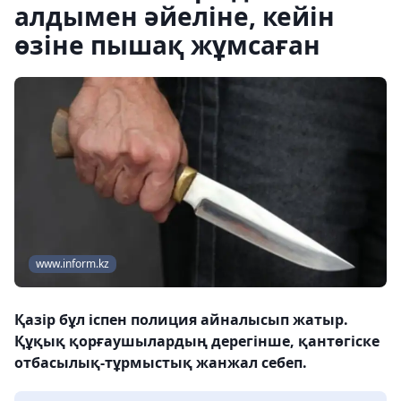
алдымен әйеліне, кейін
өзіне пышақ жұмсаған
www.inform.kz
Қазір бұл іспен полиция айналысып жатыр.
Құқық қорғаушылардың дерегінше, қантөгіске
отбасылық-тұрмыстық жанжал себеп.