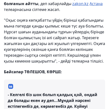
болғанын айтты
, деп хабарлайды
zakon.kz
Астана
телеарнасына сілтеме жасап.
"Оқыс оқиға көпқабатты үйдің бірінші қабатындағы
мына пәтерде қанды қылмыс кеше түс ауа болыпты.
Нұрсәт шағын ауданындағы тұрғын үйлердің бірінде
болған қылмыстың ізі әлі сайрап жатыр. Терезеге
жағылған қан дақтары әлі жуылып үлгермепті. Оқиға
куәгерлерінің сөзінше қанға боялған келіншек
терезеден сыртқа секіріп кетіпті. Көршілерді үлкен
қызы көмекке шақырыпты", - дейді телеарна тілшісі.
Байсапар ТӨЛЕШОВ, КӨРШІ:
- Келгелі біз шок болып қалдық қой, ондай
да болады екен ау деп...Мұндай нәрсені
естіпегенбіз де, көрмегенбіз де. Күйеуі