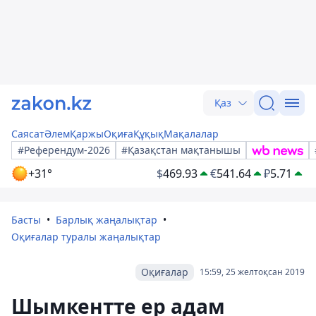
Қаз
Саясат
Әлем
Қаржы
Оқиға
Құқық
Мақалалар
#Референдум-2026
#Қазақстан мақтанышы
+31°
$
469.93
€
541.64
₽
5.71
Басты
Барлық жаңалықтар
Оқиғалар туралы жаңалықтар
Оқиғалар
15:59, 25 желтоқсан 2019
Шымкентте ер адам