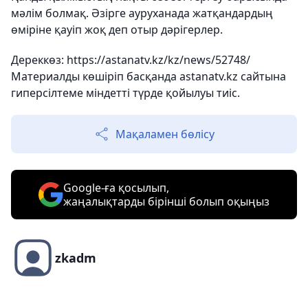
мәлім болмақ. Әзірге ауруханада жатқандардың
өміріне қауіп жоқ деп отыр дәрігерлер.
Дереккөз: https://astanatv.kz/kz/news/52748/
Материалды көшіріп басқанда astanatv.kz сайтына
гиперсілтеме міндетті түрде қойылуы тиіс.
Мақаламен бөлісу
Google-ға қосылып,
жаңалықтарды бірінші болып оқыңыз
zkadm