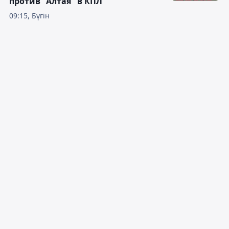
против "Алтая" в КПЛ
09:15, Бүгін