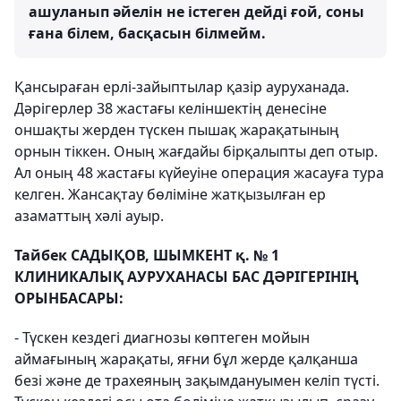
ашуланып әйелін не істеген дейді ғой, соны
ғана білем, басқасын білмейм.
Қансыраған ерлі-зайыптылар қазір ауруханада.
Дәрігерлер 38 жастағы келіншектің денесіне
оншақты жерден түскен пышақ жарақатының
орнын тіккен. Оның жағдайы бірқалыпты деп отыр.
Ал оның 48 жастағы күйеуіне операция жасауға тура
келген. Жансақтау бөліміне жатқызылған ер
азаматтың хәлі ауыр.
Тайбек САДЫҚОВ, ШЫМКЕНТ қ. № 1
КЛИНИКАЛЫҚ АУРУХАНАСЫ БАС ДӘРІГЕРІНІҢ
ОРЫНБАСАРЫ:
- Түскен кездегі диагнозы көптеген мойын
аймағының жарақаты, яғни бұл жерде қалқанша
безі және де трахеяның зақымдануымен келіп түсті.