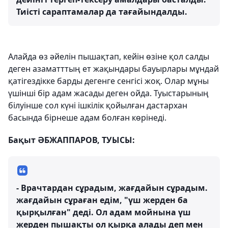
Тиісті сараптамалар да тағайындалды.
Алайда өз әйелін пышақтап, кейін өзіне қол салды
деген азаматттың ет жақындары бауырлары мұндай
қатігездікке барды дегенге сенгісі жоқ. Олар мұны
үшінші бір адам жасады деген ойда. Туыстарының
білуінше сол күні ішкілік қойылған дастархан
басында бірнеше адам болған көрінеді.
Бақыт ӘБЖАППАРОВ, ТУЫСЫ:
- Врачтардан сұрадым, жағдайын сұрадым.
жағдайын сұраған едім, "үш жерден ба
қырқылған" деді. Ол адам мойнына үш
жерден пышақты ол қырқа алады деп мен