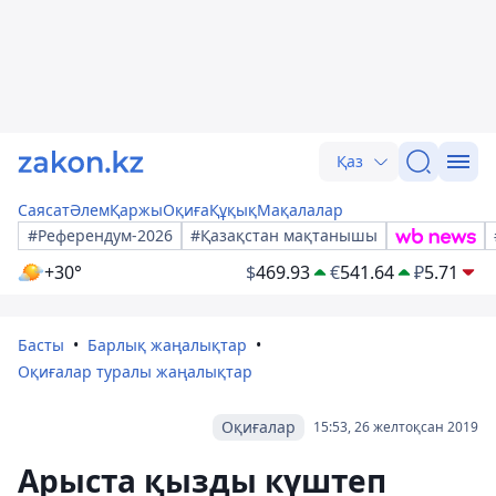
Қаз
Саясат
Әлем
Қаржы
Оқиға
Құқық
Мақалалар
#Референдум-2026
#Қазақстан мақтанышы
+30°
$
469.93
€
541.64
₽
5.71
Басты
Барлық жаңалықтар
Оқиғалар туралы жаңалықтар
Оқиғалар
15:53, 26 желтоқсан 2019
Арыста қызды күштеп