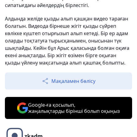
сипатығдағы әйелдердің бірлестігі.
Алдында желіде қызды алып қашқан видео тараған
болатын. Видеода бірнеше жігіт қызды сүйреп
көлікке күштеп отырғызып алып кетеді. Бір ер адам
оларды тоқтатуға тырысқанымен, онысынан түк
шықпайды. Кейін бұл Арыс қаласында болған оқиға
екені анықталды. Бір жігіт өзімен бірге оқыған
қызды үйлену мақсатында алып қашпақ болыпты.
Мақаламен бөлісу
Google-ға қосылып,
жаңалықтарды бірінші болып оқыңыз
zkadm