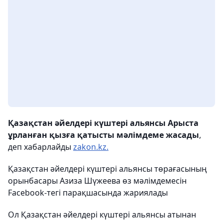
Қазақстан әйелдері күштері альянсы Арыста
ұрланған қызға қатысты мәлімдеме жасады
,
деп хабарлайды
zakon.kz.
Қазақстан әйелдері күштері альянсы төрағасының
орынбасары Азиза Шүжеева өз мәлімдемесін
Facebook-тегі парақшасында жариялады
Ол Қазақстан әйелдері күштері альянсы атынан