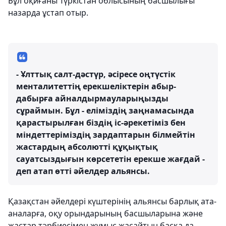
Бұл оқиғаны Түркістан облысының басшылығы
назарда ұстап отыр.
- Ұлттық салт-дәстүр, әсіресе оңтүстік
менталитеттің ерекшеліктерін абыр-
дабырға айналдырмауларыңызды
сұраймын. Бұл - еліміздің заңнамасында
қарастырылған біздің іс-әрекетіміз бен
міндеттеріміздің зардаптарын білмейтін
жастардың абсолютті құқықтық
сауатсыздығын көрсететін ерекше жағдай -
деп атап өтті әйелдер альянсы.
Қазақстан әйелдері күштерінің альянсы барлық ата-
аналарға, оқу орындарының басшыларына және
жастар тәрбиесімен жұмыс жасайтын басқа да