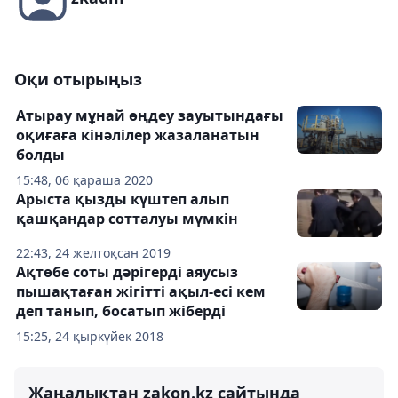
Оқи отырыңыз
Атырау мұнай өңдеу зауытындағы
оқиғаға кінәлілер жазаланатын
болды
15:48, 06 қараша 2020
Арыста қызды күштеп алып
қашқандар сотталуы мүмкін
22:43, 24 желтоқсан 2019
Ақтөбе соты дәрігерді аяусыз
пышақтаған жігітті ақыл-есі кем
деп танып, босатып жіберді
15:25, 24 қыркүйек 2018
Жаңалықтан zakon.kz сайтында