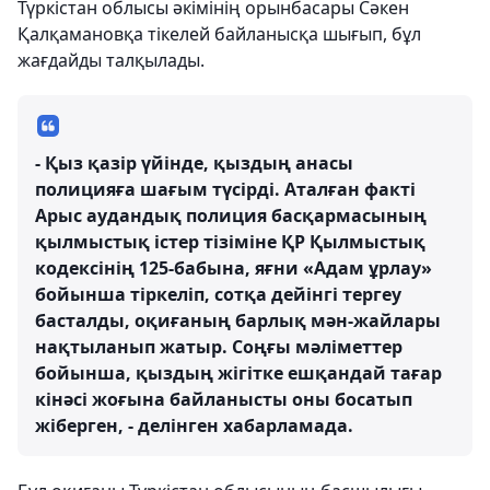
Түркістан облысы әкімінің орынбасары Сәкен
Қалқамановқа тікелей байланысқа шығып, бұл
жағдайды талқылады.
- Қыз қазір үйінде, қыздың анасы
полицияға шағым түсірді. Аталған факті
Арыс аудандық полиция басқармасының
қылмыстық істер тізіміне ҚР Қылмыстық
кодексінің 125-бабына, яғни «Адам ұрлау»
бойынша тіркеліп, сотқа дейінгі тергеу
басталды, оқиғаның барлық мән-жайлары
нақтыланып жатыр. Соңғы мәліметтер
бойынша, қыздың жігітке ешқандай тағар
кінәсі жоғына байланысты оны босатып
жіберген, - делінген хабарламада.