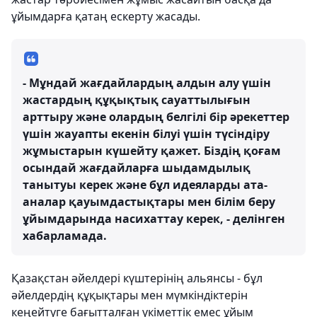
ұйымдарға қатаң ескерту жасады.
- Мұндай жағдайлардың алдын алу үшін
жастардың құқықтық сауаттылығын
арттыру және олардың белгілі бір әрекеттер
үшін жауапты екенін білуі үшін түсіндіру
жұмыстарын күшейту қажет. Біздің қоғам
осындай жағдайларға шыдамдылық
танытуы керек және бұл идеяларды ата-
аналар қауымдастықтары мен білім беру
ұйымдарында насихаттау керек, - делінген
хабарламада.
Қазақстан әйелдері күштерінің альянсы - бұл
әйелдердің құқықтары мен мүмкіндіктерін
кеңейтуге бағытталған үкіметтік емес ұйым