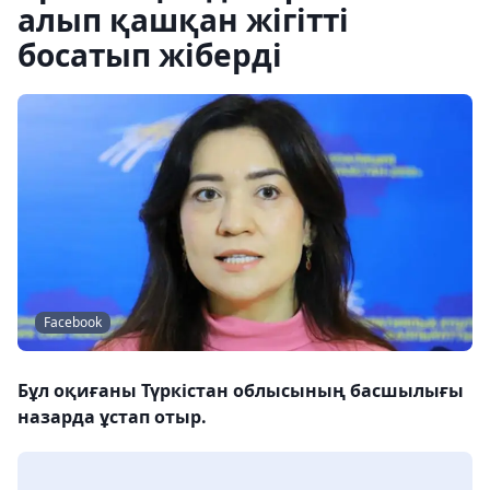
алып қашқан жігітті
босатып жіберді
Facebook
Бұл оқиғаны Түркістан облысының басшылығы
назарда ұстап отыр.