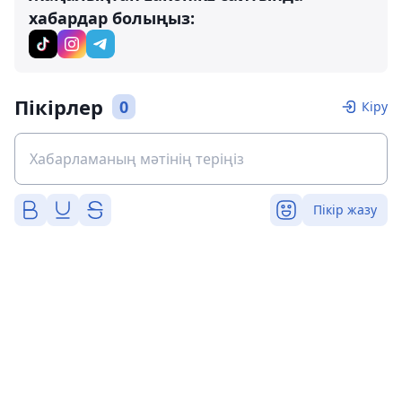
хабардар болыңыз:
Пікірлер
0
Кіру
Пікір жазу