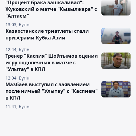
"Процент брака зашкаливал":
Жуковский о матче "Кызылжара" с
"Алтаем"
13:03, Бүгін
Казахстанские триатлеты стали
призёрами Кубка Азии
12:44, Бүгін
Тренер "Каспия" Шойтымов оценил
игру подопечных в матче с
"Улытау" в КПЛ
12:04, Бүгін
Мазбаев выступил с заявлением
после ничьей "Улытау" с "Каспием"
в КПЛ
11:41, Бүгін