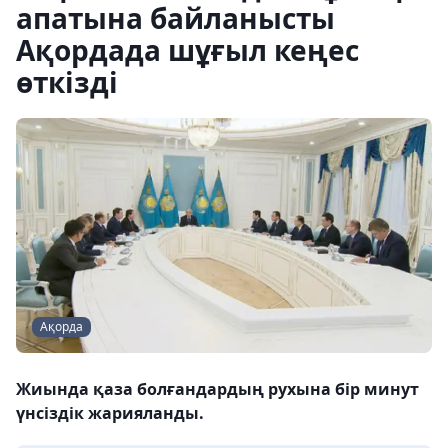
апатына байланысты
Ақордада шұғыл кеңес
өткізді
Ақорда
Жиында қаза болғандардың рухына бір минут
үнсіздік жарияланды.