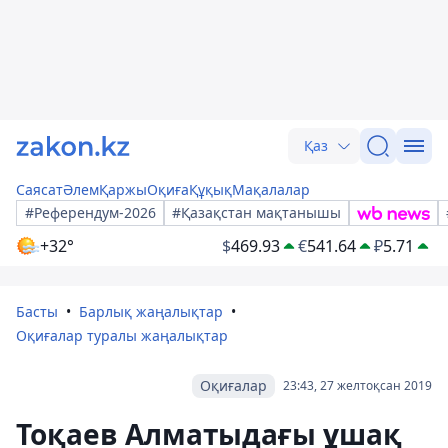
Қаз
Саясат
Әлем
Қаржы
Оқиға
Құқық
Мақалалар
#Референдум-2026
#Қазақстан мақтанышы
+32°
$
469.93
€
541.64
₽
5.71
Басты
Барлық жаңалықтар
Оқиғалар туралы жаңалықтар
Оқиғалар
23:43, 27 желтоқсан 2019
Тоқаев Алматыдағы ұшақ