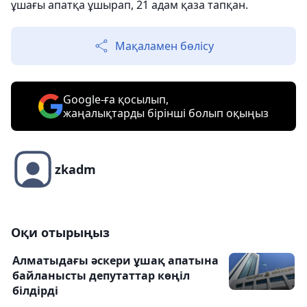
ұшағы апатқа ұшырап, 21 адам қаза тапқан.
Мақаламен бөлісу
Google-ға қосылып,
жаңалықтарды бірінші болып оқыңыз
zkadm
Оқи отырыңыз
Алматыдағы әскери ұшақ апатына
байланысты депутаттар көңіл
білдірді