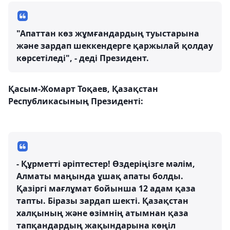
"Апаттан көз жұмғандардың туыстарына
және зардап шеккендерге қаржылай қолдау
көрсетіледі", - деді Президент.
Қасым-Жомарт Тоқаев, Қазақстан
Республикасының Президенті:
- Құрметті әріптестер! Өздеріңізге мәлім,
Алматы маңында ұшақ апаты болды.
Қазіргі мағлұмат бойынша 12 адам қаза
тапты. Біразы зардап шекті. Қазақстан
халқының және өзімнің атымнан қаза
тапқандардың жақындарына көңіл