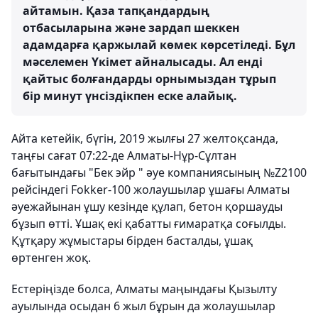
айтамын. Қаза тапқандардың
отбасыларына және зардап шеккен
адамдарға қаржылай көмек көрсетіледі. Бұл
мәселемен Үкімет айналысады. Ал енді
қайтыс болғандарды орнымыздан тұрып
бір минут үнсіздікпен еске алайық.
Айта кетейік, бүгін, 2019 жылғы 27 желтоқсанда,
таңғы сағат 07:22-де Алматы-Нұр-Сұлтан
бағытындағы "Бек эйр " әуе компаниясының №Z2100
рейсіндегі Fokker-100 жолаушылар ұшағы Алматы
әуежайынан ұшу кезінде құлап, бетон қоршауды
бұзып өтті. Ұшақ екі қабатты ғимаратқа соғылды.
Құтқару жұмыстары бірден басталды, ұшақ
өртенген жоқ.
Естеріңізде болса, Алматы маңындағы Қызылту
ауылында осыдан 6 жыл бұрын да жолаушылар