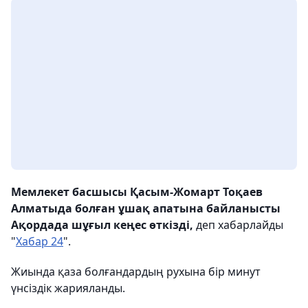
Мемлекет басшысы Қасым-Жомарт Тоқаев
Алматыда болған ұшақ апатына байланысты
Ақордада шұғыл кеңес өткізді,
деп хабарлайды
"
Хабар 24
".
Жиында қаза болғандардың рухына бір минут
үнсіздік жарияланды.