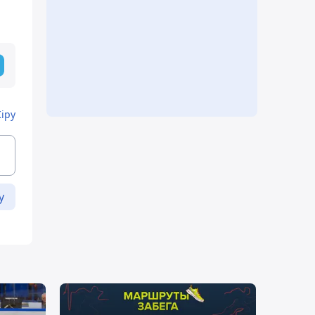
Кіру
у