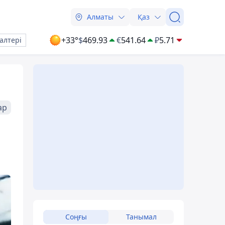
Алматы
Қаз
+33°
$
469.93
€
541.64
₽
5.71
алтері
ар
Соңғы
Танымал