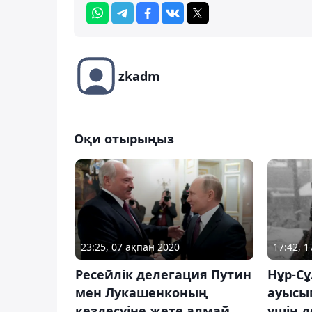
zkadm
Оқи отырыңыз
23:25, 07 ақпан 2020
17:42, 
Ресейлік делегация Путин
Нұр-Сұ
мен Лукашенконың
ауысы
кездесуіне жете алмай
үшін 