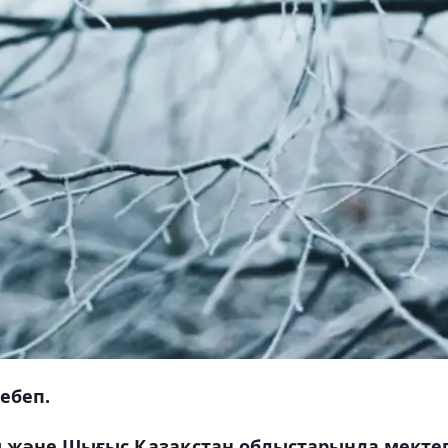
ебеп.
ы ​​және Шығыс Қазақстан облыстарында мекте