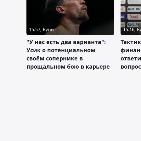
15:57, Бүгін
15:16, Б
"У нас есть два варианта":
Тактик
Усик о потенциальном
финан
своём сопернике в
ответ
прощальном бою в карьере
вопрос