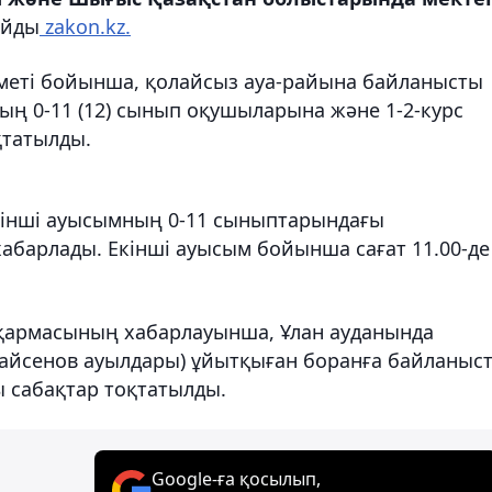
айды
zakon.kz.
меті бойынша, қолайсыз ауа-райына байланысты
ның 0-11 (12) сынып оқушыларына және 1-2-курс
қтатылды.
бірінші ауысымның 0-11 сыныптарындағы
абарлады. Екінші ауысым бойынша сағат 11.00-де
сқармасының хабарлауынша, Ұлан ауданында
-Қайсенов ауылдары) ұйытқыған боранға байланыс
ы сабақтар тоқтатылды.
Google-ға қосылып,