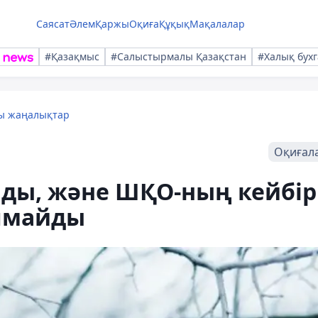
Саясат
Әлем
Қаржы
Оқиға
Құқық
Мақалалар
#Қазақмыс
#Салыстырмалы Қазақстан
#Халық бухг
лы жаңалықтар
Оқиғал
нды, және ШҚО-ның кейбір
лмайды