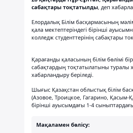
сабақтары тоқтатылды
, деп хабарл
Елордалық Білім басқармасының мәлі
қала мектептеріндегі бірінші ауысым
колледж студенттерінің сабақтары то
Қарағанды ​​қаласының білім бөлімі 
сабақтардың тоқтатылатыны туралы х
хабарландыру беріледі.
Шығыс Қазақстан облыстық білім ба
(Азовое, Троицкое, Гагарино, Қасым
бірінші ауысымдағы 1-4 сыныптардағ
Мақаламен бөлісу: