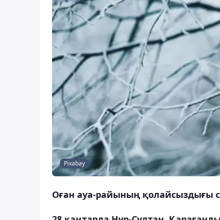
Pixabay
Оған ауа-райының қолайсыздығы с
28 қаңтарда Нұр-Сұлтан, Қарағанд