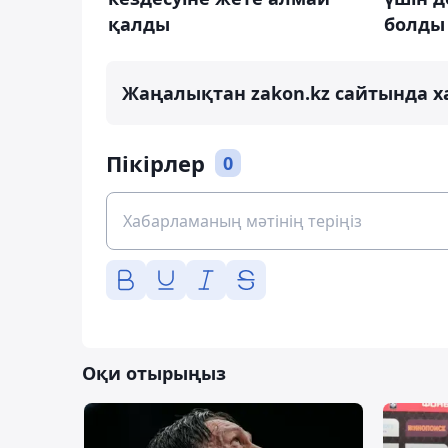
қалды
болды
Жаңалықтан zakon.kz сайтында х
Пікірлер
0
Оқи отырыңыз