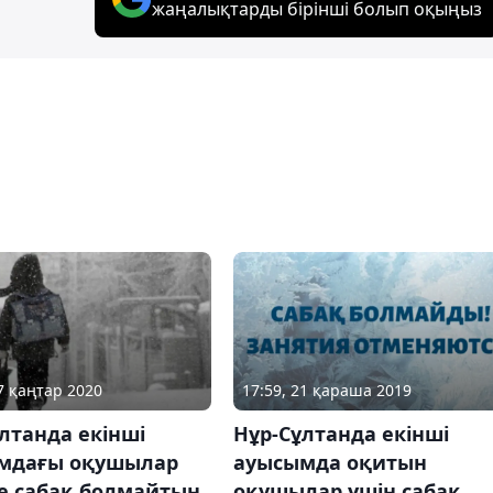
жаңалықтарды бірінші болып оқыңыз
17 қаңтар 2020
17:59, 21 қараша 2019
лтанда екінші
Нұр-Сұлтанда екінші
мдағы оқушылар
ауысымда оқитын
де сабақ болмайтын
оқушылар үшін сабақ