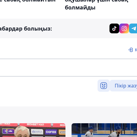
болмайды
абардар болыңыз:
Пікір жаз