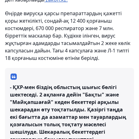
Өңірде вирусқа қарсы препараттардың қажетті
қоры жеткілікті, сондай-ақ 12 400 қорғаныш
костюмдері, 670 000 респиратор және 7 млн.
бірреттік маскалар бар. Күдікке ілінген, вирус
жұқтырған адамдарды тасымалдайтын 2 жеке көлік
капсуласын дайын. Тағы 4 капсулаға және Л-1 типті
18 қорғаныш костюміне өтінім берілді.
- ҚХР-мен біздің облыстың шығыс бөлігі
шектеседі. 2 ақпанға дейін "Бақты" және
"Майқапшағай" кеден бекеттері арқылы
шекарадан өту тоқтатылды. Қазіргі таңда
екі бағытта да азаматтар мен тауарлардың
қозғалысын толық тоқтату мәселесі
шешілуде. Шекаралық бекеттердегі