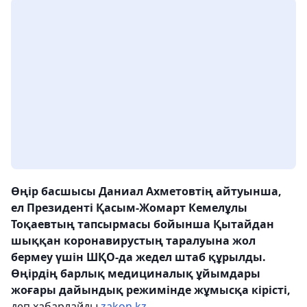
Өңір басшысы Даниал Ахметовтің айтуынша,
ел Президенті Қасым-Жомарт Кемелұлы
Тоқаевтың тапсырмасы бойынша Қытайдан
шыққан коронавирустың таралуына жол
бермеу үшін ШҚО-да жедел штаб құрылды.
Өңірдің барлық медициналық ұйымдары
жоғары дайындық режимінде жұмысқа кірісті,
деп хабарлайды
zakon.kz.