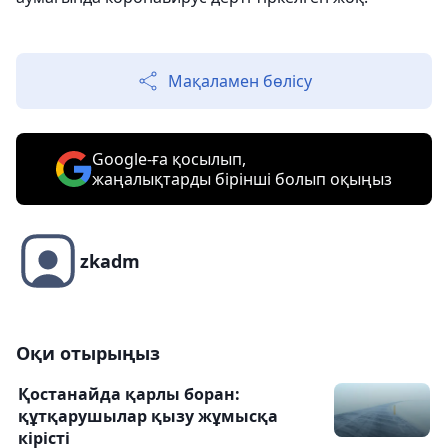
Мақаламен бөлісу
Google-ға қосылып,
жаңалықтарды бірінші болып оқыңыз
zkadm
Оқи отырыңыз
Қостанайда қарлы боран:
құтқарушылар қызу жұмысқа
кірісті