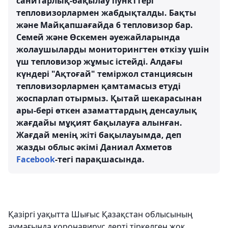
санитарлық-бақылау пункттері
тепловизорлармен жабдықталды. Бақты
және Майқапшағайда 6 тепловизор бар.
Семей және Өскемен әуежайларында
жолаушыларды мониторингтен өткізу үшін
үш тепловизор жұмыс істейді. Алдағы
күндері "Ақтоғай" теміржол станциясын
тепловизорлармен қамтамасыз етуді
жоспарлап отырмыз. Қытай шекарасынан
ары-бері өткен азаматтардың денсаулық
жағдайы мұқият бақылауға алынған.
Жағдай менің жіті бақылауымда, деп
жазды облыс әкімі Даниал Ахметов
Facebook
-тегі парақшасында.
⠀
Қазіргі уақытта Шығыс Қазақстан облысының
аумағында коронавирус дерті тіркелген жоқ.