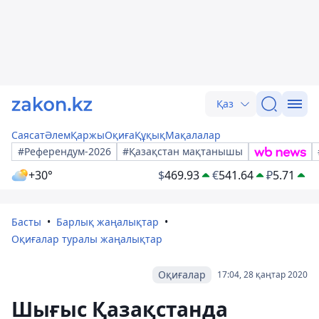
Қаз
Саясат
Әлем
Қаржы
Оқиға
Құқық
Мақалалар
#Референдум-2026
#Қазақстан мақтанышы
+30°
$
469.93
€
541.64
₽
5.71
Басты
Барлық жаңалықтар
Оқиғалар туралы жаңалықтар
Оқиғалар
17:04, 28 қаңтар 2020
Шығыс Қазақстанда