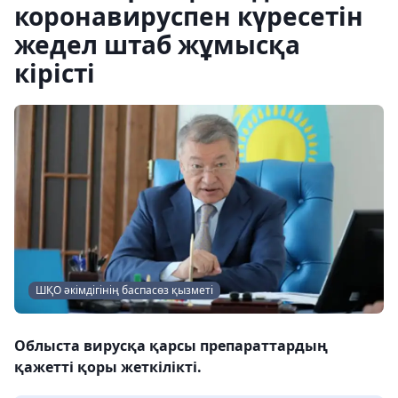
коронавируспен күресетін
жедел штаб жұмысқа
кірісті
ШҚО әкімдігінің баспасөз қызметі
Облыста вирусқа қарсы препараттардың
қажетті қоры жеткілікті.