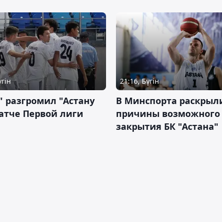
үгін
21:16, Бүгін
" разгромил "Астану
В Минспорта раскрыл
атче Первой лиги
причины возможного
закрытия БК "Астана"