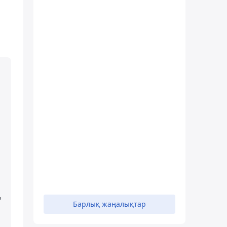
ң
Барлық жаңалықтар