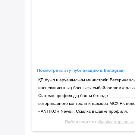
Посмотреть эту публикацию в Instagram
ҚР Ауыл шаруашылығы министрлігі Ветеринарлық
инспекциясының басшысы сыбайлас жемқорлық ү
Сілтеме профильдің басты бетінде. __________
ветеринарного контроля и надзора МСХ РК под
«ANTIKOR News». Ссылка в шапке профиля.
Публикация от
@anticorruption.kz