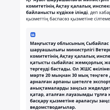
комитетінің Ақтау қалалық инсп
байланысты күдікке ілінді
, деп хаб
қызметтің баспасөз қызметіне сілтеме
Маңғыстау облысының Сыбайлас 
шаруашылығы министрлігі Ветер
комитетінің Ақтау қалалық инсп
қатысты сыбайлас жемқорлық жә
тергеуді бастады. Ол ЖШС өкілін
мәрте 20 мыңнан 30 мың теңгеге
арналған арпаны шетелге экспор
анықтамаларды заңсыз жеделдетіп
қатар, аталған лауазымды тұлға
басқару қызметіне араласуы заңсы
ведомстводағылар.