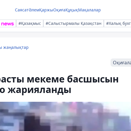
Саясат
Әлем
Қаржы
Оқиға
Құқық
Мақалалар
#Қазақмыс
#Салыстырмалы Қазақстан
#Халық бухг
лы жаңалықтар
Оқиғал
расты мекеме басшысын
део жарияланды