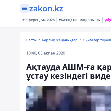
#Референдум-2026
#Қазақстан мақтанышы
Басты
Барлық жаңалықтар
Оқиғалар тура
18:40, 03 ақпан 2020
Ақтауда АШМ-ға қа
ұстау кезіндегі ви