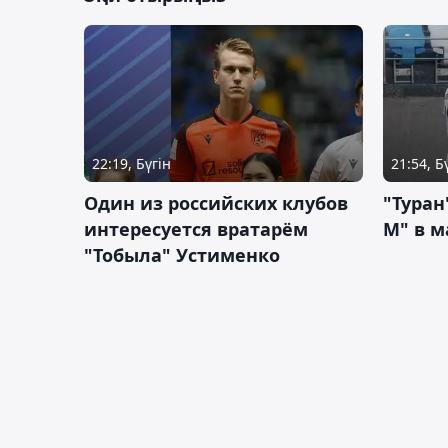
22:19, Бүгін
21:54, Б
Один из российских клубов
"Туран
интересуется вратарём
М" в м
"Тобыла" Устименко