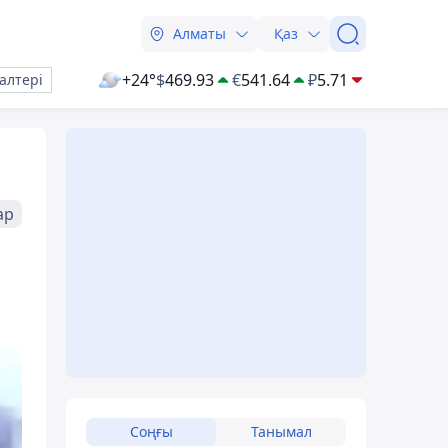
Алматы
Қаз
+24°
$
469.93
€
541.64
₽
5.71
алтері
ар
Соңғы
Танымал