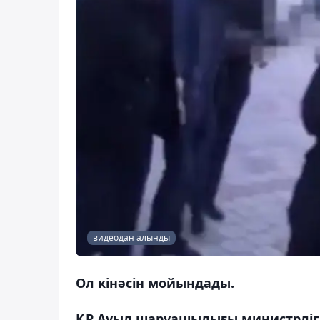
видеодан алынды
Ол кінәсін мойындады.
ҚР Ауыл шаруашылығы министрлігі