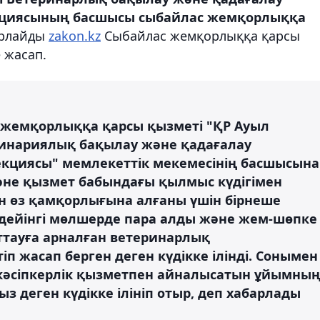
екциясының басшысы сыбайлас жемқорлыққа
арлайды
zakon.kz
Сыбайлас жемқорлыққа қарсы
 жасап.
жемқорлыққа қарсы қызметі "ҚР Ауыл
инариялық бақылау және қадағалау
екциясы" мемлекеттік мекемесінің басшысына
не қызмет бабындағы қылмыс күдігімен
ен өз қамқорлығына алғаны үшін бірнеше
 дейінгі мөлшерде пара алды және жем-шөпке
ттауға арналған ветеринарлық
 жасап берген деген күдікке ілінді. Сонымен
 кәсіпкерлік қызметпен айналысатын ұйымны
з деген күдікке ілініп отыр, деп хабарлады