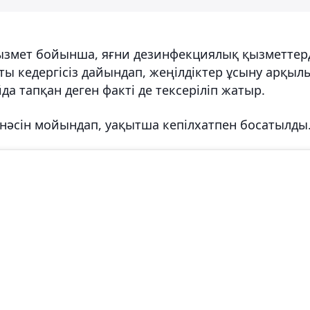
ызмет бойынша, яғни дезинфекциялық қызметтер
ы кедергісіз дайындап, жеңілдіктер ұсыну арқыл
а тапқан деген факті де тексеріліп жатыр.
кінәсін мойындап, уақытша кепілхатпен босатылды