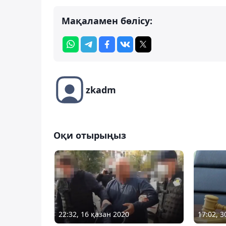
Мақаламен бөлісу:
zkadm
Оқи отырыңыз
22:32, 16 қазан 2020
17:02, 