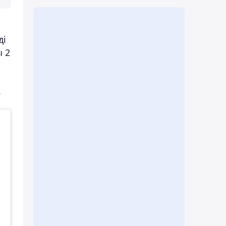
ді
ы 2
.