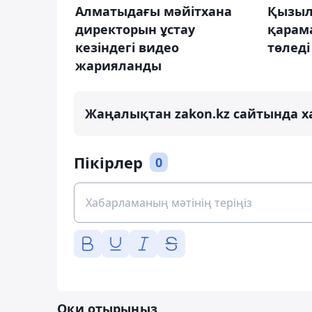
Алматыдағы мәйітхана
Қызыл
директорын ұстау
қарам
кезіндегі видео
төледі
жарияланды
Жаңалықтан zakon.kz сайтында х
Пікірлер
0
Оқи отырыңыз