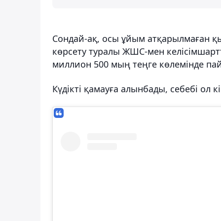
Сондай-ақ, осы ұйым атқарылмаған қ
көрсету туралы ЖШС-мен келісімшартт
миллион 500 мың теңге көлемінде пайд
Күдікті қамауға алынбады, себебі ол 