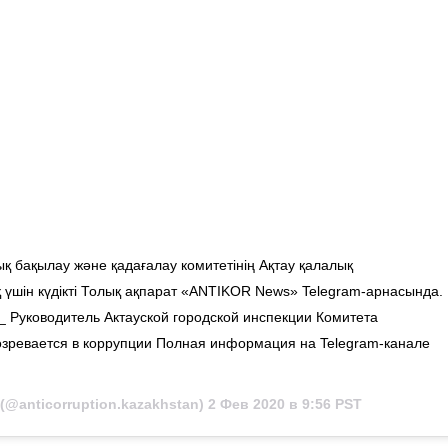
 бақылау және қадағалау комитетінің Ақтау қалалық
шін күдікті Толық ақпарат «ANTIKOR News» Telegram-арнасында.
_ Руководитель Актауской городской инспекции Комитета
озревается в коррупции Полная информация на Telegram-канале
(@anticorruption.kazakhstan)
2 Фев 2020 в 9:56 PST