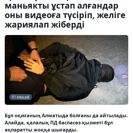
маньякты ұстап алғандар
оны видеоға түсіріп, желіге
жариялап жіберді
01.мвд.рф
Бұл оқиғаның Алматыда болғаны да айтылады.
Алайда, қалалық ПД баспасөз қызметі бұл
ақпаратты жоққа шығарды.