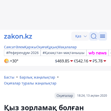
Қаз
Саясат
Әлем
Қаржы
Оқиға
Құқық
Мақалалар
#Референдум-2026
#Қазақстан мақтанышы
+30°
$
469.85
€
542.16
₽
5.78
Басты
Барлық жаңалықтар
Оқиғалар туралы жаңалықтар
Оқиғалар
18:24, 13 ақпан 2020
Қыз зорламақ болған