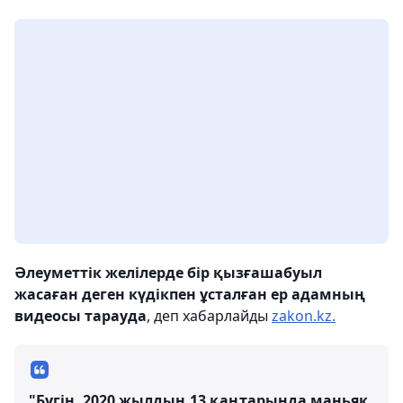
Әлеуметтік желілерде бір қызғашабуыл
жасаған деген күдікпен ұсталған ер адамның
видеосы тарауда
, деп хабарлайды
zakon.kz.
"Бүгін, 2020 жылдың 13 қаңтарында маньяк