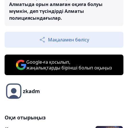
Алматыда орын алмаған оқиға болуы
мүмкін, деп түсіндірді Алматы
полициясындағылар.
Мақаламен бөлісу
Google-ға қосылып,
жаңалықтарды бірінші болып оқыңыз
zkadm
Оқи отырыңыз