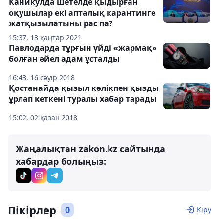
Каникулда шетелде қыдырған
оқушылар екі апталық карантинге
жатқызылатыны рас па?
15:37, 13 қаңтар 2021
Павлодарда тұрғын үйді «жармақ»
болған әйел адам ұсталды
16:43, 16 сәуір 2018
Қостанайда қызыл көлікпен қызды
ұрлап кеткені туралы хабар тарады
15:02, 02 қазан 2018
Жаңалықтан zakon.kz сайтында
хабардар болыңыз:
Пікірлер
0
Кіру