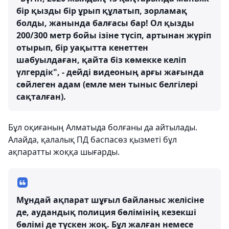
бір қызды бір ұрып құлатып, зорламақ
болды, жанында балғасы бар! Ол қызды
200/300 метр бойы ізіне түсіп, артынан жүріп
отырып, бір уақытта кенеттен
шабуылдаған, қайта біз көмекке келіп
үлгердік", - дейді видеоның арғы жағында
сөйлеген адам (емле мен тыныс белгілері
сақталған).
Бұл оқиғаның Алматыда болғаны да айтылады.
Алайда, қалалық ПД баспасөз қызметі бұл
ақпаратты жоққа шығарды.
Мұндай ақпарат шұғыл байланыс желісіне
де, аудандық полиция бөлімінің кезекші
бөлімі де түскен жоқ. Бұл жалған немесе